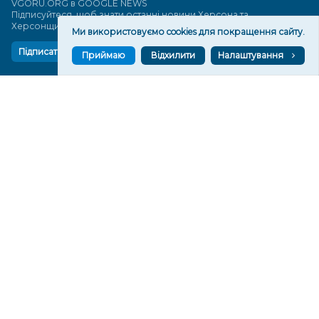
VGORU.ORG в GOOGLE NEWS
Підписуйтеся, щоб знати останні новини Херсона та
Херсонщини сьогодні
Ми використовуємо cookies для покращення сайту.
Підписатися
Приймаю
Відхилити
Налаштування
СТОРІНКИ
Новини
Тексти
Історії
Аналітика
Фактчек
Розслідування
Право
Фото
Перерва на каву
Промо
Життя
Блоги
Відео
Архів
Про нас
Контакти
Редакційна політика
Політика конфіденційності
Cпівпраця
КОНТАКТИ