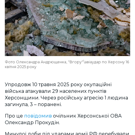
Фото Олександра Андрющенка, "Вгору"\авіаудар по Херсону 16
квітня 2025 року
Упродовж 10 травня 2025 року окупаційні
війська атакували 29 населених пунктів
Херсонщини. Через російську агресію 1 людина
загинула, 3 – поранені.
Про це
повідомив
очільник Херсонської ОВА
Олександр Прокудін.
Минулої доби під ударами армії РФ перебували