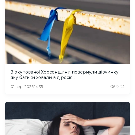
З окупованої Херсонщини повернули дівчинку,
яку батьки ховали від росіян
6,153
01 сер. 2026 14:35