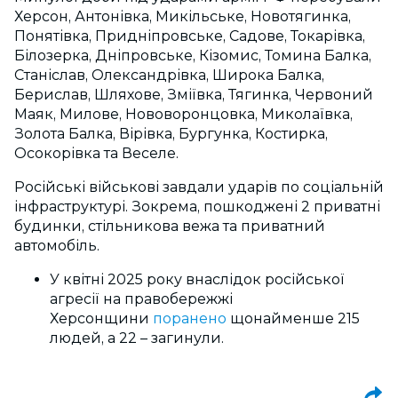
Херсон, Антонівка, Микільське, Новотягинка,
Понятівка, Придніпровське, Садове, Токарівка,
Білозерка, Дніпровське, Кізомис, Томина Балка,
Станіслав, Олександрівка, Широка Балка,
Берислав, Шляхове, Зміївка, Тягинка, Червоний
Маяк, Милове, Нововоронцовка, Миколаївка,
Золота Балка, Вірівка, Бургунка, Костирка,
Осокорівка та Веселе.
Російські військові завдали ударів по соціальній
інфраструктурі. Зокрема, пошкоджені 2 приватні
будинки, стільникова вежа та приватний
автомобіль.
У квітні 2025 року внаслідок російської
агресії на правобережжі
Херсонщини
поранено
щонайменше 215
людей, а 22 – загинули.