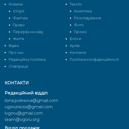
Новини
Тексти
Історії
Аналітика
Фактчек
Розслідування
Право
Фото
Перерва на каву
Промо
Життя
Блоги
Відео
Архів
Про нас
Контакти
Редакційна політика
Політика конфіденційності
Cпівпраця
КОНТАКТИ
Редакційний відділ:
ilona.polesova@gmail.com
vgorunews@gmail.com
lvgoru@gmail.com
team@vgoru.org
Відділ продажів: