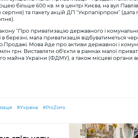
ею більше 600 кв. м в центрі Києва, на вул Павлівс
 серпня) та пакету акцій ДП “Укрпапірпром” (дат
рпня).
акону “Про приватизацію державного і комунальн
 в березні, мала приватизація відбуватиметься че
o.Продажі. Мова йде про активи державної і комун
 млн грн. Виставляти об'єкти в рамках малої приват
 майна України (ФДМУ), а також місцеві органи в
зація
#Україна
#ProZorro