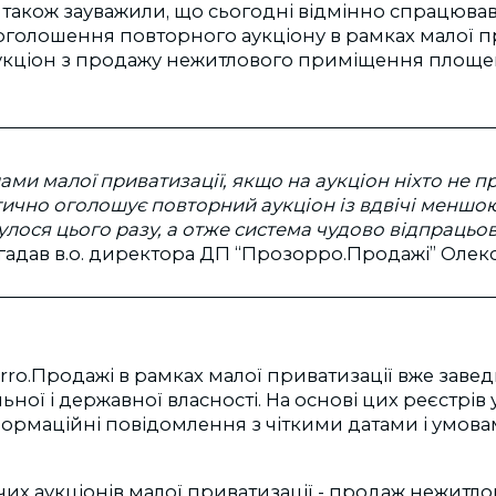
 також зауважили, що сьогодні відмінно спрацюва
голошення повторного аукціону в рамках малої пр
укціон з продажу нежитлового приміщення площею 
ами малої приватизації, якщо на аукціон ніхто не п
ично оголошує повторний аукціон із вдвічі меншо
булося цього разу, а отже система чудово відпрацьов
гадав в.о. директора ДП “Прозорро.Продажі” Олек
rro.Продажі в рамках малої приватизації вже заве
ьної і державної власності. На основі цих реєстрів 
ормаційні повідомлення з чіткими датами і умов
х аукціонів малої приватизації - продаж нежитло