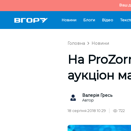
Ваш д
Новини
Блоги
Відео
Текст
Головна
Новини
На ProZor
аукціон м
Валерія Гресь
Автор
18 серпня 2018 10:29
722