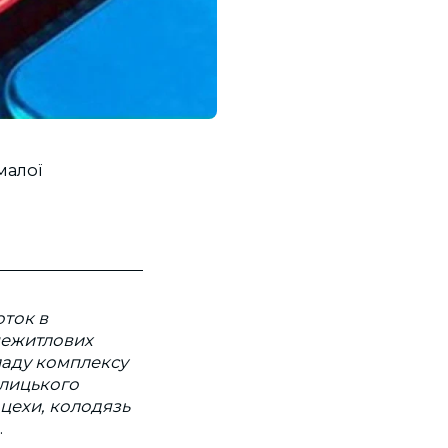
малої
оток в
нежитлових
кладу комплексу
елицького
 цехи, колодязь
і.