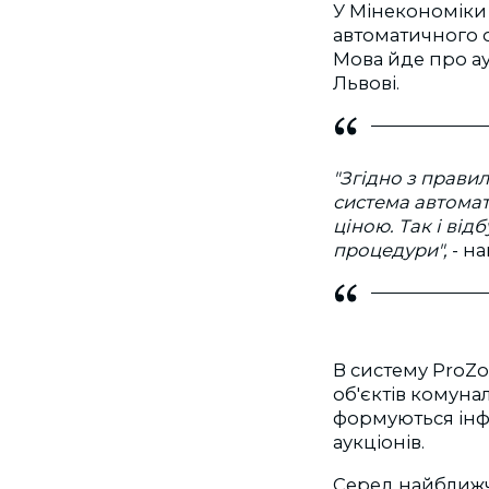
У Мінекономіки
автоматичного о
Мова йде про а
Львові.
"Згідно з правил
система автомат
ціною. Так і від
процедури",
- на
В систему ProZo
об'єктів комунал
формуються інф
аукціонів.
Серед найближчи