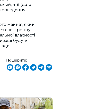
ькій, 4-8 (дата
а проведення
ого майна”, який
рез електронну
альної власності
изації будуть
лади.
Поширити: