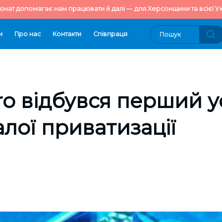
онат допомагає нам працювати й далі — для Херсонщини та всієї Ук
и
Про нас
Контакти
Cпівпраця
ro відбувся перший 
алої приватизації