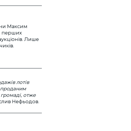
аїни Максим
я перших
аукціонів. Лише
чиків.
дажів лотів
м проданим
 громаді, отже
слив Нефьодов.