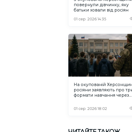
повернули дівчинку, яку
батьки ховали від росіян
01 сер. 2026 14:35
На окупованій Херсонщин
росіяни заявляють про тр
формати навчання через
проблеми зі світлом та
інтернетом
01 сер. 2026 18:02
ЧИТАЙТЕ ТАКОЖ