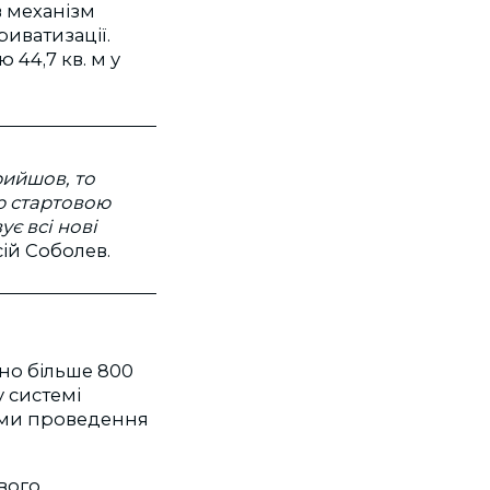
в механізм
иватизації.
44,7 кв. м у
рийшов, то
ю стартовою
ує всі нові
сій Соболев.
дно більше 800
у системі
ами проведення
вого