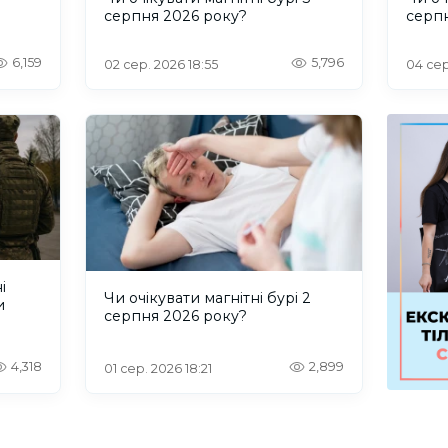
серпня 2026 року?
серп
6,159
5,796
02 сер. 2026 18:55
04 сер
і
Чи очікувати магнітні бурі 2
и
серпня 2026 року?
4,318
2,899
01 сер. 2026 18:21