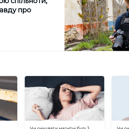
ою спільноти,
равду про
и
Чи очікувати магнітні бурі 3
Чи оч