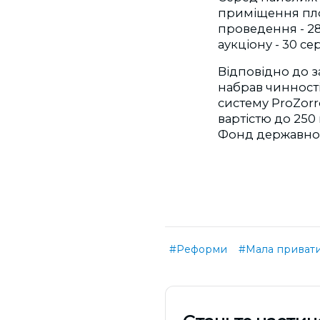
приміщення площ
проведення - 28
аукціону - 30 се
Відповідно до з
набрав чинності
систему ProZorr
вартістю до 250
Фонд державного
#Реформи
#Мала привати