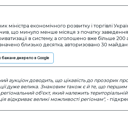
к міністра економічного розвитку і торгівлі Укр
чив, що минуло менше місяця з початку заведенн
приватизації в систему, а оголошено вже більше 200 
значено близько десятка, авторизовано 30 майдан
к бажане джерело в Google
ний аукціон доводить, що цікавість до прозорих про
ції дуже велика. Знаковим також є й те, що перши
 регіональний об'єкт, який належить територіальній
ія відкриває великі можливості регіонам",
- підкре