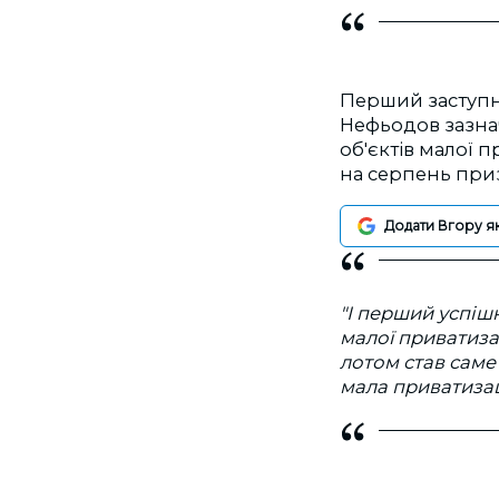
Перший заступни
Нефьодов зазна
об'єктів малої 
на серпень при
Додати Вгору я
"І перший успіш
малої приватиза
лотом став саме
мала приватизац