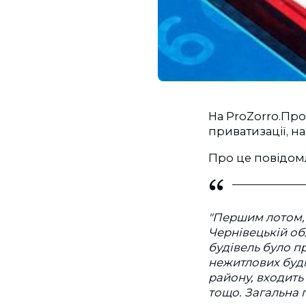
На ProZorro.Пр
приватизації, н
Про це повідом
"Першим лотом, 
Чернівецькій об
будівель було п
нежитлових буді
району, входить
тощо. Загальна п