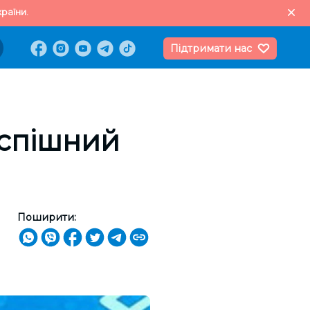
раїни.
Підтримати нас
успішний
Поширити: