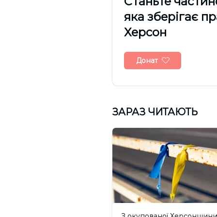
Cтаньте частин
яка зберігає п
Херсон
Донат
ЗАРАЗ ЧИТАЮТЬ
З окупованої Херсонщин