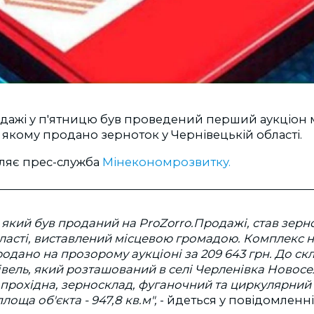
одажі у п'ятницю був проведений перший аукціон 
а якому продано зерноток у Чернівецькій області.
ляє прес-служба
Мінекономрозвитку.
який був проданий на ProZorro.Продажі, став зерн
ласті, виставлений місцевою громадою. Комплекс 
родано на прозорому аукціоні за 209 643 грн. До с
вель, який розташований в селі Черленівка Новос
 прохідна, зерносклад, фуганочний та циркулярний
лоща об'єкта - 947,8 кв.м",
- йдеться у повідомленн