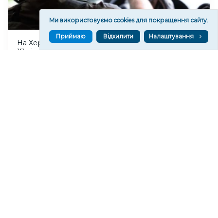
Ми використовуємо cookies для покращення сайту.
Приймаю
Відхилити
Налаштування
На Херсонщині поліціянти евакуювали родину з
17-річним сином з інвалідністю. ВІДЕО
73
17:28
Читати ще
МАТЕРІАЛИ ПАРТНЕРІВ
ВГОРУ У СОЦМЕРЕЖАХ ТА МЕСЕНДЖЕРАХ