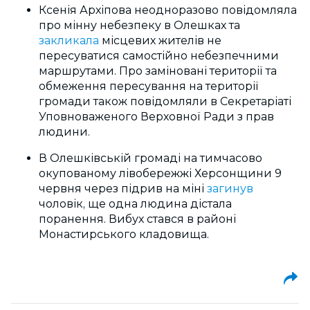
Ксенія Архіпова неодноразово повідомляла
про мінну небезпеку в Олешках та
закликала
місцевих жителів не
пересуватися самостійно небезпечними
маршрутами. Про заміновані території та
обмеження пересування на території
громади також повідомляли в Секретаріаті
Уповноваженого Верховної Ради з прав
людини.
В Олешківській громаді на тимчасово
окупованому лівобережжі Херсонщини 9
червня через підрив на міні
загинув
чоловік, ще одна людина дістала
поранення. Вибух стався в районі
Монастирського кладовища.