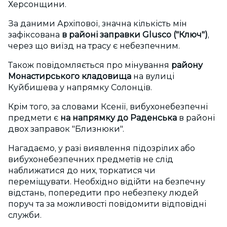
Херсонщини.
За даними Архіпової, значна кількість мін
зафіксована
в районі заправки Glusco ("Ключ")
,
через що виїзд на трасу є небезпечним.
Також повідомляється про мінування
району
Монастирського кладовища
на вулиці
Куйбишева у напрямку Солонців.
Крім того, за словами Ксенії, вибухонебезпечні
предмети є
на напрямку до Раденська
в районі
двох заправок "Близнюки".
Нагадаємо, у разі виявлення підозрілих або
вибухонебезпечних предметів не слід
наближатися до них, торкатися чи
переміщувати. Необхідно відійти на безпечну
відстань, попередити про небезпеку людей
поруч та за можливості повідомити відповідні
служби.