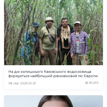
На дні колишнього Каховського водосховища
формується найбільший рівновіковий ліс Європи
81,470
08 сер. 2026 20:29