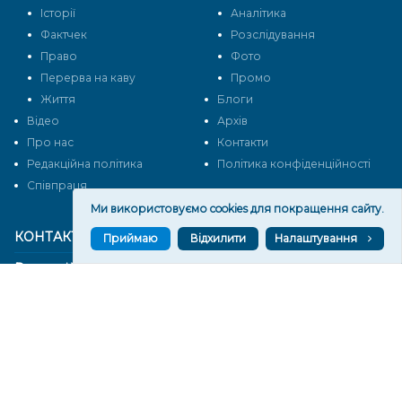
Історії
Аналітика
Фактчек
Розслідування
Право
Фото
Перерва на каву
Промо
Життя
Блоги
Відео
Архів
Про нас
Контакти
Редакційна політика
Політика конфіденційності
Cпівпраця
Ми використовуємо cookies для покращення сайту.
КОНТАКТИ
Приймаю
Відхилити
Налаштування
Редакційний відділ:
ilona.polesova@gmail.com
vgorunews@gmail.com
lvgoru@gmail.com
team@vgoru.org
Відділ продажів:
partnership@vgoru.org