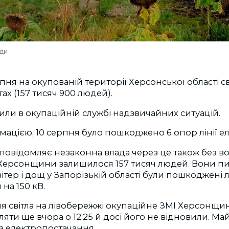
ади
пня на окупованій території Херсонської області св
ах (157 тисяч 900 людей).
ли в окупаційній службі надзвичайних ситуацій.
мацією, 10 серпня було пошкоджено 6 опор лінії е
 повідомляє незаконна влада через це також без 
 Херсонщини залишилося 157 тисяч людей. Вони пи
ітер і дощ у Запорізькій області були пошкоджені лі
на 150 кВ.
 світла на лівобережжі окупаційне ЗМІ Херсонщин
яти ще вчора о 12:25 й досі його не відновили. М
з електропостачання.