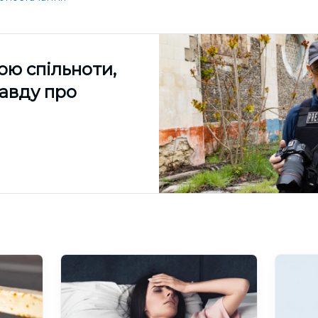
ою спільноти,
равду про