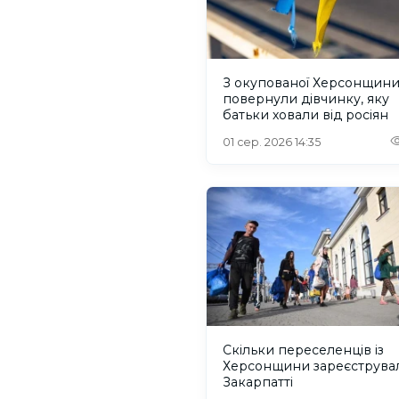
З окупованої Херсонщин
повернули дівчинку, яку
батьки ховали від росіян
01 сер. 2026 14:35
Скільки переселенців із
Херсонщини зареєструва
Закарпатті