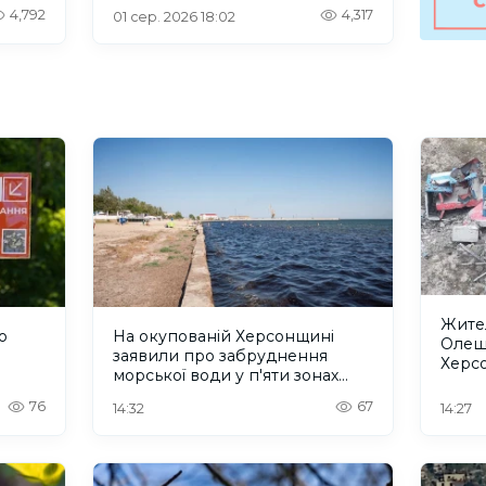
інтернетом
4,792
4,317
01 сер. 2026 18:02
Жител
о
На окупованій Херсонщині
Олеш
заявили про забруднення
Херс
морської води у п'яти зонах
зареє
відпочинку
допо
76
67
14:32
14:27