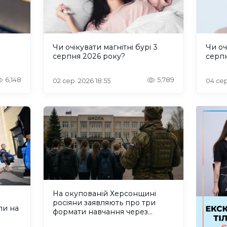
и
Чи очікувати магнітні бурі 3
Чи оч
серпня 2026 року?
серп
6,148
5,789
02 сер. 2026 18:55
04 сер
На окупованій Херсонщині
росіяни заявляють про три
ли на
формати навчання через
проблеми зі світлом та