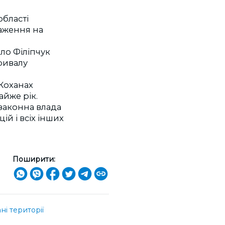
області
таження на
ло Філіпчук
ривалу
Коханах
айже рік.
езаконна влада
й і всіх інших
Поширити:
і території