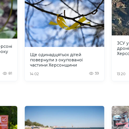
ЗСУ 
ерсоні
дроні
року
Херс
Ще одинадцятьох дітей
повернули з окупованої
частини Херсонщини
81
59
14:02
13:20