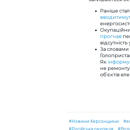
Раніше стал
вводитиму
енергосист
Окупаційни
прогнав
пе
відсутність у
За словами
Голопристан
Як
інформу
не ремонтув
об’єктів ел
#Новини Херсонщини
#е
#Російська окупація
#Вод