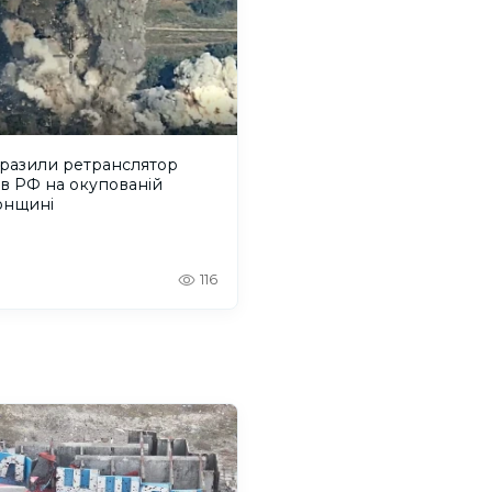
уразили ретранслятор
в РФ на окупованій
онщині
116