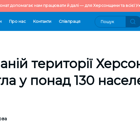
онат допомагає нам працювати й далі — для Херсонщини та всієї Ук
и
Про нас
Контакти
Cпівпраця
аній території Херс
тла у понад 130 насе
ова