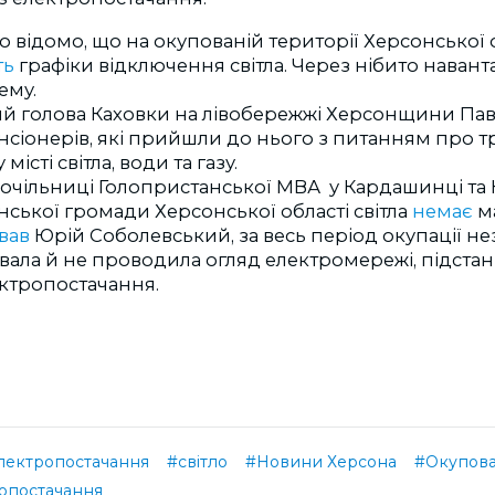
о відомо, що на окупованій території Херсонської 
ть
графіки відключення світла. Через нібито наван
ему.
й голова Каховки на лівобережжі Херсонщини Пав
нсіонерів, які прийшли до нього з питанням про т
 місті світла, води та газу.
 очільниці Голопристанської МВА у Кардашинці та 
ської громади Херсонської області світла
немає
м
вав
Юрій Соболевський, за весь період окупації н
ала й не проводила огляд електромережі, підстанці
ектропостачання.
лектропостачання
#світло
#Новини Херсона
#Окупован
опостачання