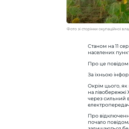
Фото зі сторінки окупаційної вл
Станом на 11 сер
населених пункт
Про це повідоми
За їхньою інфор
Окрім цього, як
на лівобережжі
через сильний в
електропередач 
Про відключення
почало повідомл
залишаються бе