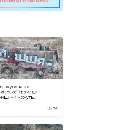
і окупованої
ківської громади
онщини можуть
струватися на грошову
могу
76