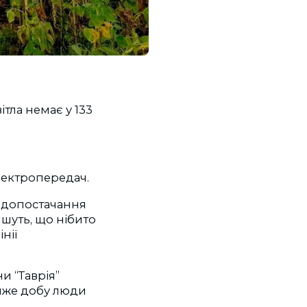
ітла немає у 133
лектропередач.
водопостачання
шуть, що нібито
нії
и “Таврія”
айже добу люди