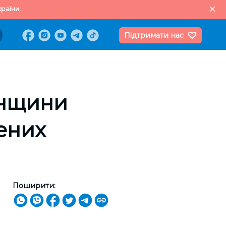
раїни.
Підтримати нас
онщини
лених
Поширити: