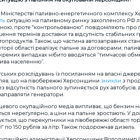
 Міністерстві паливно-енергетичного комплексу Х
ть
ситуацію на паливному ринку захопленого РФ 
еною, проте "контрольованою". повідомляють
про 
ення термінів доставки та відсутність стабільних г
опродуктів. Також, що частина автозаправних стан
торії області реалізує пальне за договорами, пал
окремих випадках нібито вводяться “тимчасові об
ива населенню”.
ських розслідувань із посиланням на власні джере
ляв, що на лівобережжі Херсонщини
зникли
з про
з відсутність пального зупиняється рух автобусів,
заправляти генератори.
сцевого окупаційного медіа випливає, що бензин 
ться нерегулярно, а ціни на пальне зростають. У доп
ується, що перекупники на лівобережжі області т
і" по 150 рублів за літр. Також подорожчав дизель.
купаційної адміністрації Херсонщини Володимир 