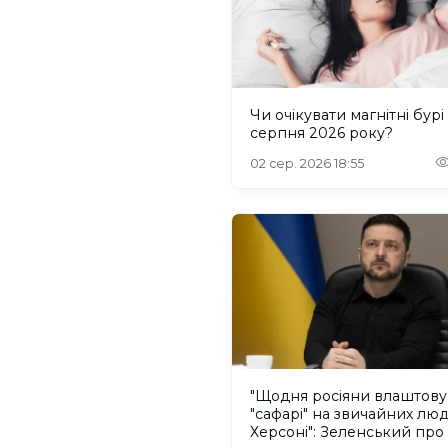
Чи очікувати магнітні бурі
серпня 2026 року?
02 сер. 2026 18:55
"Щодня росіяни влаштов
"сафарі" на звичайних лю
Херсоні": Зеленський про