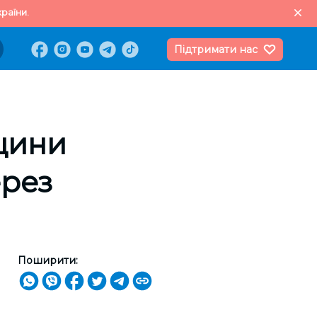
раїни.
Підтримати нас
щини
ерез
Поширити: