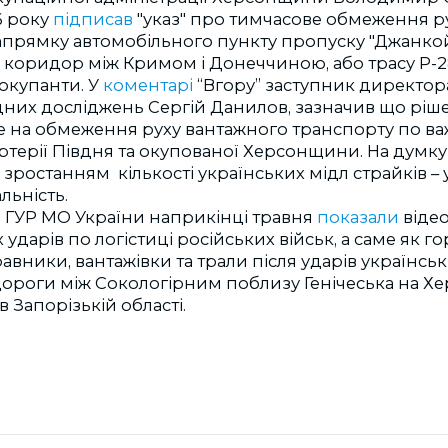
6 року
підписав
"указ" про тимчасове обмеження ру
апрямку автомобільного пункту пропуску "Джанкой
коридор між Кримом і Донеччиною, або трасу Р-280
окупанти.
У
коментарі
“Вгору” заступник директо
дних досліджень Сергій Данилов, зазначив що ріш
 на обмеження руху вантажного транспорту по ва
ртерії Півдня та окупованої Херсонщини. На думку
і зростанням кількості українських мідл страйків – 
льність.
 ГУР МО України наприкінці травня
показали
віде
 ударів по логістиці російських військ, а саме як го
вники, вантажівки та трали після ударів українсь
 дороги між Сокологірним поблизу Генічеська на Х
 Запорізькій області.