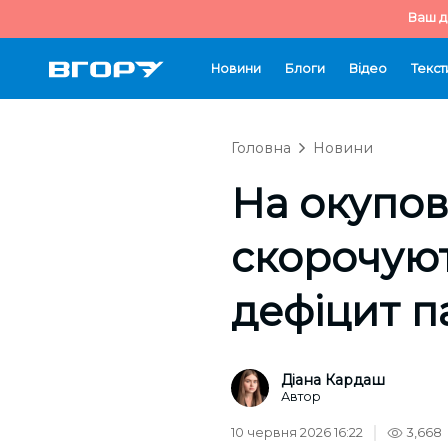
Ваш д
Новини
Блоги
Відео
Текст
Головна
Новини
На окупов
скорочуют
дефіцит п
Діана Кардаш
Автор
10 червня 2026 16:22
3,668