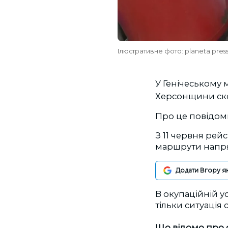
Ілюстративне фото: planeta.pres
У Генічеському
Херсонщини скор
Про це повідом
З 11 червня рей
маршрути напря
Додати Вгору я
В окупаційній у
тільки ситуація 
Що відомо про 