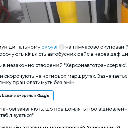
s
 муніципальному
окрузі
на тимчасово окупованій
очують кількість автобусних рейсів через дефіци
ив незаконно створений "Херсонавтотранссервіс".
си скорочують на чотирьох маршрутах. Зазначається
мку працюватимуть без змін.
к бажане джерело в Google
станові заявляють, що повідомлять про відновлення
стабілізується
".
ситуацію з пальним на окупованій Херсонщині?