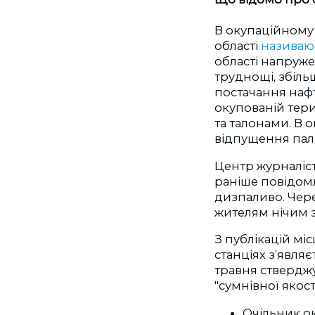
В окупаційному
області
називаю
області напруж
труднощі, збільш
постачання нафт
окупованій тери
та талонами. В 
відпущення пал
Центр журналіст
раніше повідом
дизпаливо. Чере
жителям нічим 
З публікацій мі
станціях з’являє
травня ствердж
"сумнівної якост
Очільник о