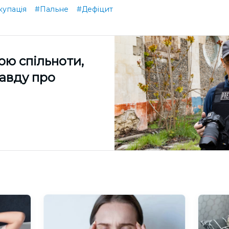
купація
#Пальне
#Дефіцит
ою спільноти,
равду про