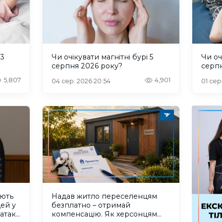
 3
Чи очікувати магнітні бурі 5
Чи оч
серпня 2026 року?
серп
5,807
4,901
04 сер. 2026 20:54
01 сер.
ують
Надав житло переселенцям
дей у
безплатно – отримай
 атаку
компенсацію. Як херсонцям