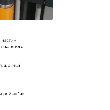
 частині
т пального.
, що інші
 рейсів "як