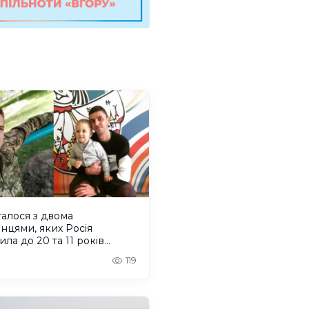
алося з двома
нцями, яких Росія
ила до 20 та 11 років
ії
119