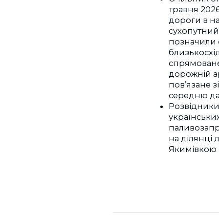
травня 202
дороги в н
сухопутний 
позначили 
близькосхі
спрямоване
дорожній а
пов’язане з
середню да
Розвідники
українських
паливозапра
на ділянці
Якимівкою в