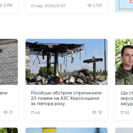
користуватися програмою
2,138
2,103
“Прихисток”
01 сер. 2026 20:07
али
Російські обстріли спричинили
Що ст
20 пожеж на АЗС Херсонщини
херсо
за півтора року
засуд
колон
21
52
17:46
17:20