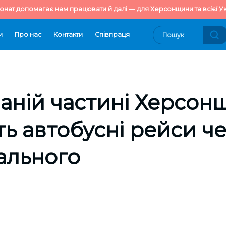
онат допомагає нам працювати й далі — для Херсонщини та всієї Ук
и
Про нас
Контакти
Cпівпраця
аній частині Херсон
ь автобусні рейси ч
ального