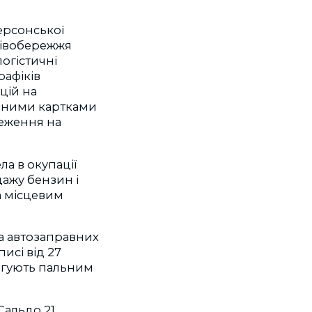
ерсонської
лівобережжя
логістичні
рафіків
цій на
ивними картками
меження на
ла в окупації
дажу бензин і
 а місцевим
на автозаправних
исі від 27
оргують пальним
Сальдо 21