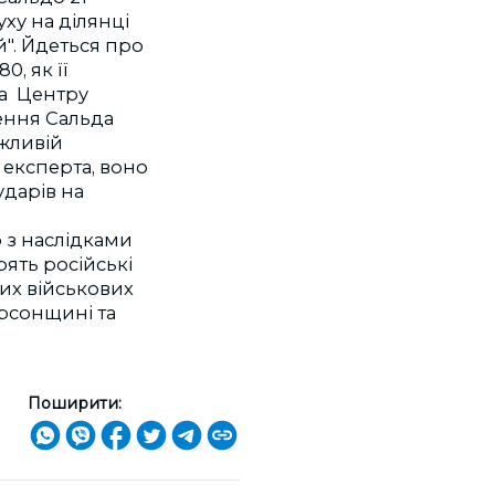
ху на ділянці
". Йдеться про
, як її
ра Центру
ення Сальда
жливій
 експерта, воно
ударів на
о з наслідками
рять російські
ких військових
ерсонщині та
Поширити: