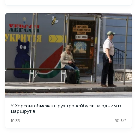
У Херсоні обмежать рух тролейбусів за одним із
маршрутів
137
10:35