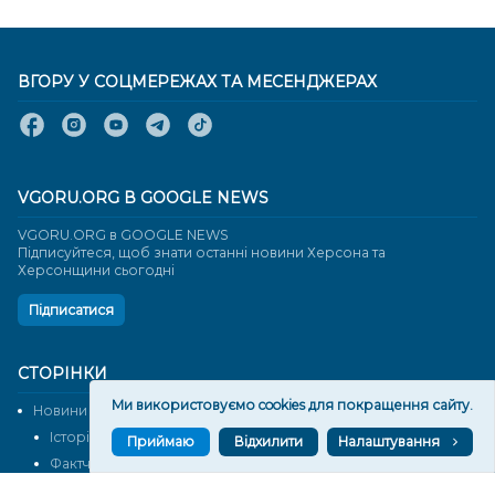
ВГОРУ У СОЦМЕРЕЖАХ ТА МЕСЕНДЖЕРАХ
VGORU.ORG В GOOGLE NEWS
VGORU.ORG в GOOGLE NEWS
Підписуйтеся, щоб знати останні новини Херсона та
Херсонщини сьогодні
Підписатися
СТОРІНКИ
Ми використовуємо cookies для покращення сайту.
Новини
Тексти
Історії
Аналітика
Приймаю
Відхилити
Налаштування
Фактчек
Розслідування
Право
Фото