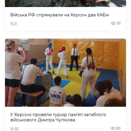
Війська РФ спрямували на Херсон два КАБи
67
11:21
У Херсоні провели турнір пам’яті загиблого
військового Дмитра Чупікова
89
10:53