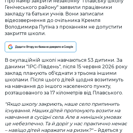
Про намір закрити незаконну "Плавську школу
Генічеського району" заявили працівники
закладу та батьки учнів. Вони записали
відеозвернення до очільника Кремля
Володимира Путіна з проханням не допустити
закриття школи.
Додати Вгору як бажане джерело в Google
В окупаційній школі навчаються 53 дитини. За
даними "ІРС-Південь", після 15 червня 2026 року
заклад планують об'єднати з трьома іншими
школами. Після цього дітей щодня возитимуть
на навчання до іншого населеного пункту,
розташованого за 17 кілометрів від Плавського.
"Якщо школу закриють, наше село припинить
існування. Наших дітей пропонують возити на
навчання в сусідні села. Але в нинішніх умовах
це небезпечно. Та й доріг у нас практично немає
–
навіщо дітей наражати на ризик?"
–
йдеться у