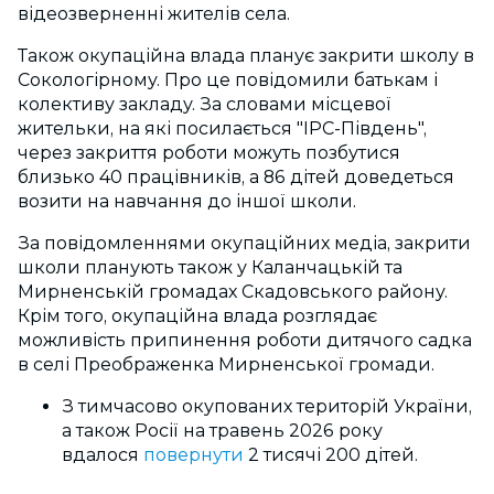
відеозверненні жителів села.
Також окупаційна влада планує закрити школу в
Сокологірному. Про це повідомили батькам і
колективу закладу. За словами місцевої
жительки, на які посилається "ІРС-Південь",
через закриття роботи можуть позбутися
близько 40 працівників, а 86 дітей доведеться
возити на навчання до іншої школи.
За повідомленнями окупаційних медіа, закрити
школи планують також у Каланчацькій та
Мирненській громадах Скадовського району.
Крім того, окупаційна влада розглядає
можливість припинення роботи дитячого садка
в селі Преображенка Мирненської громади.
З тимчасово окупованих територій України,
а також Росії на травень 2026 року
вдалося
повернути
2 тисячі 200 дітей.