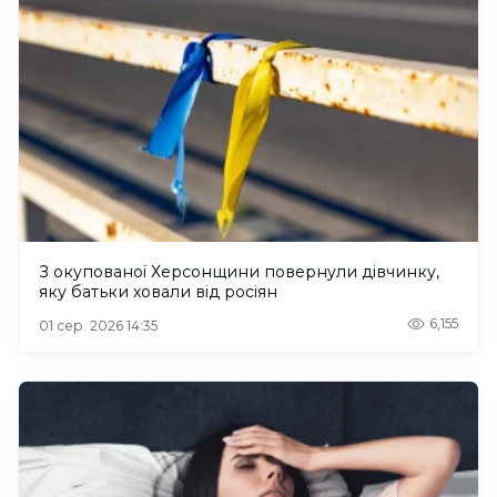
З окупованої Херсонщини повернули дівчинку,
яку батьки ховали від росіян
6,155
01 сер. 2026 14:35