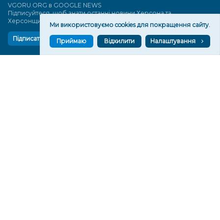
VGORU.ORG в GOOGLE NEWS
Підписуйтеся, щоб знати останні новини Херсона та
Херсонщини сьогодні
Ми використовуємо cookies для покращення сайту.
Підписатися
Приймаю
Відхилити
Налаштування
СТОРІНКИ
Новини
Тексти
Історії
Аналітика
Фактчек
Розслідування
Право
Фото
Перерва на каву
Промо
Життя
Блоги
Відео
Архів
Про нас
Контакти
Редакційна політика
Політика конфіденційності
Cпівпраця
КОНТАКТИ