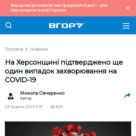
Ваш донат допомагає нам працювати й далі — для
Херсонщини та всієї України.
Головна
Новини
На Херсонщині підтверджено ще
один випадок захворювання на
COVID-19
Микола Овчаренко
Автор
03 травня 2020 11:57
826