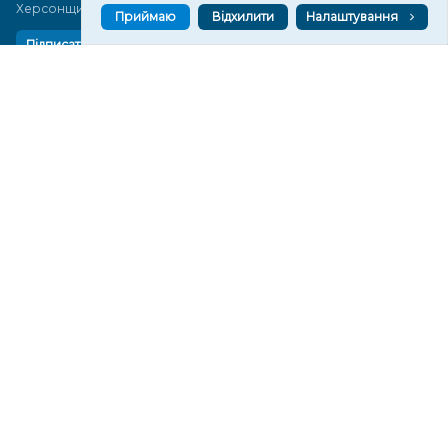
Херсонщини сьогодні
Приймаю
Відхилити
Налаштування
Підписатися
СТОРІНКИ
Новини
Тексти
Історії
Аналітика
Фактчек
Розслідування
Право
Фото
Перерва на каву
Промо
Життя
Блоги
Відео
Архів
Про нас
Контакти
Редакційна політика
Політика конфіденційності
Cпівпраця
КОНТАКТИ
Редакційний відділ: