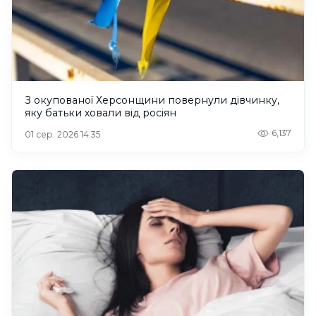
З окупованої Херсонщини повернули дівчинку,
яку батьки ховали від росіян
6,137
01 сер. 2026 14:35