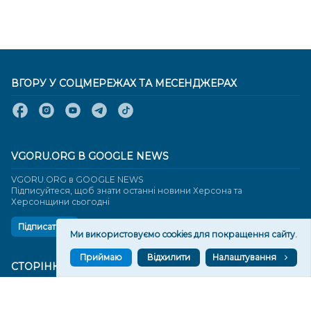
ВГОРУ У СОЦМЕРЕЖАХ ТА МЕСЕНДЖЕРАХ
VGORU.ORG В GOOGLE NEWS
VGORU.ORG в GOOGLE NEWS
Підписуйтеся, щоб знати останні новини Херсона та
Херсонщини сьогодні
Підписатися
Ми використовуємо cookies для покращення сайту.
Приймаю
Відхилити
Налаштування
СТОРІНКИ
Новини
Тексти
Історії
Аналітика