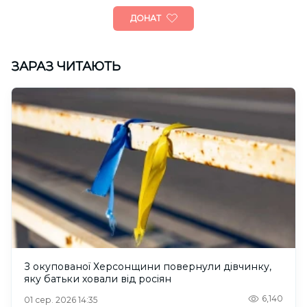
ДОНАТ
ЗАРАЗ ЧИТАЮТЬ
З окупованої Херсонщини повернули дівчинку,
яку батьки ховали від росіян
6,140
01 сер. 2026 14:35