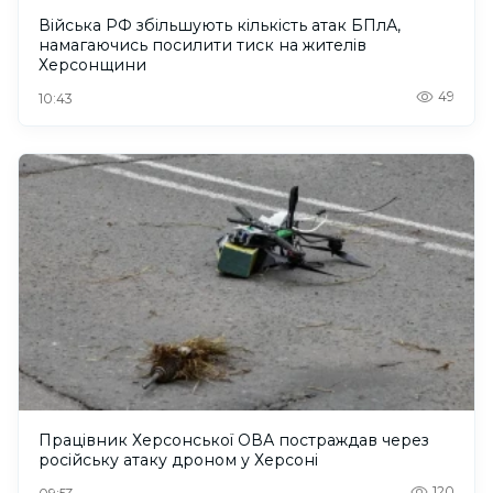
Війська РФ збільшують кількість атак БПлА,
намагаючись посилити тиск на жителів
Херсонщини
49
10:43
Працівник Херсонської ОВА постраждав через
російську атаку дроном у Херсоні
120