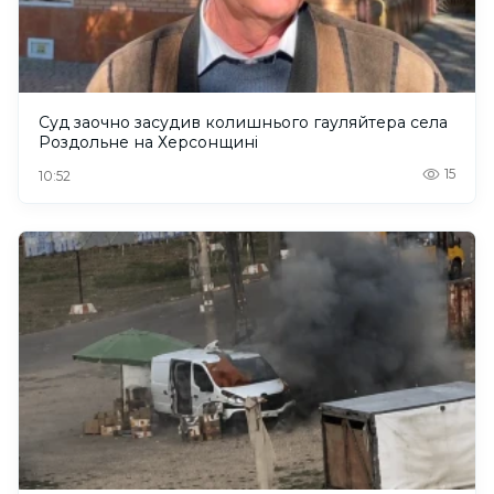
Суд заочно засудив колишнього гауляйтера села
Роздольне на Херсонщині
15
10:52