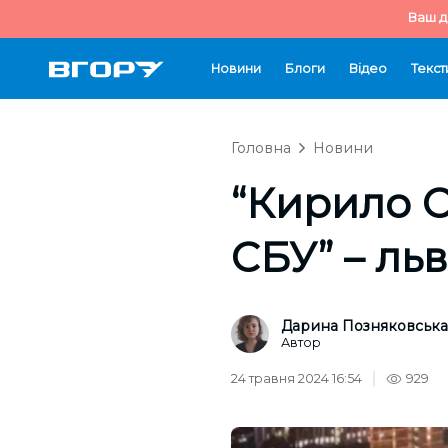
Ваш д
Новини
Блоги
Відео
Текст
Головна
Новини
“Кирило 
СБУ” – ль
Дарина Позняковська
Автор
24 травня 2024 16:54
929