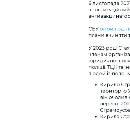
6 листопада 202
конституційний 
антивакцинаторс
СБУ
оприлюдни
плани вчиняти т
У 2023 році Ста
членам організа
юридичної сили.
поліції, ТЦК та 
людей із полону
Кирило Стр
територію 
він очолив 
вересні 202
Стремоусов 
Кирила Ст