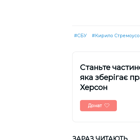
#СБУ
#Кирило Стремоусо
Cтаньте частин
яка зберігає п
Херсон
Донат
ЗАРАЗ ЧИТАЮТЬ