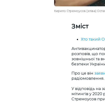
Кирило Стремоусов (зліва) Оста
Зміст
Хто такий О
Антивакцинатор 
розповів, що п
зовнішньої та 
безпеки України
Про це він
заяв
радіомовлення.
У відповідь на 
мітингів у 2020
Стремоусов приї