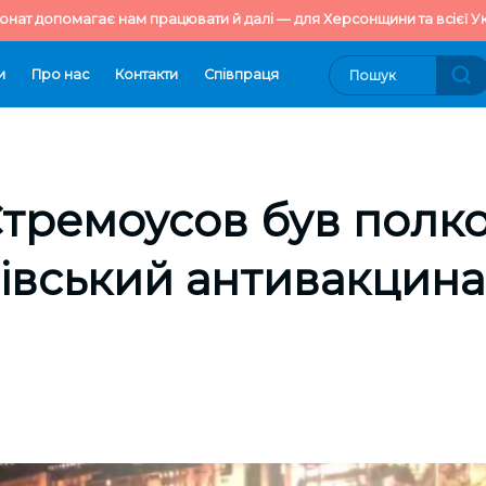
онат допомагає нам працювати й далі — для Херсонщини та всієї Ук
и
Про нас
Контакти
Cпівпраця
Стремоусов був полк
вівський антивакцин