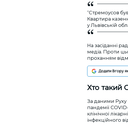
“Стремоусов був
Квартира казенн
у Львівській обла
На засіданні ра
медіа. Проти цьо
проханням відмо
Додати Вгору я
Хто такий 
За даними Руху 
пандемії COVID-
клінічної лікарн
інфекційного ві