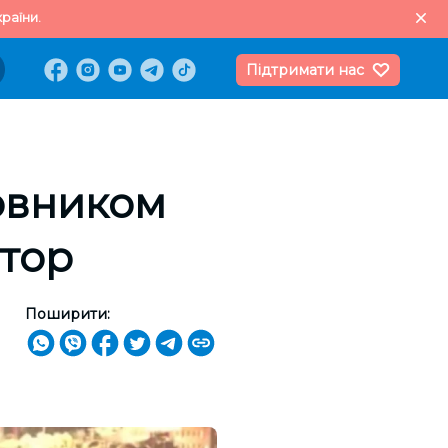
раїни.
Підтримати нас
овником
атор
Поширити: