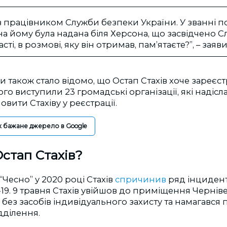
 працівником Служби безпеки України. У званні п
а йому була надана біля Херсона, що засвідчено 
сті, в розмові, яку він отримав, памʼятаєте?”, – заяви
ди також стало відомо, що Остап Стахів хоче зареєс
го виступили 23 громадські організації, які надісл
вити Стахіву у реєстрації.
к бажане джерело в Google
Остап Стахів?
“Чесно” у 2020 році Стахів
спричинив
ряд інциденті
19. 9 травня Стахів увійшов до приміщення Чернів
і без засобів індивідуального захисту та намагався
дділення.