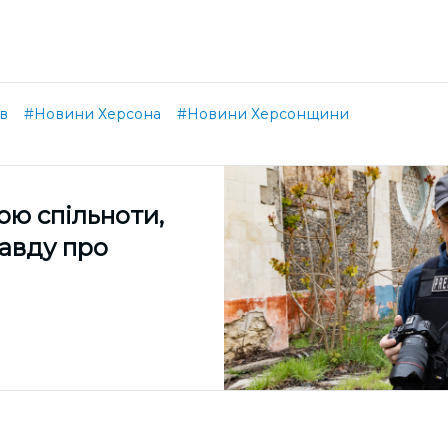
в
#Новини Херсона
#Новини Херсонщини
ою спільноти,
равду про