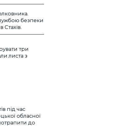
олковника.
Службою безпеки
в Стахів.
трувати три
али листа з
в під час
ецької обласної
 потрапити до