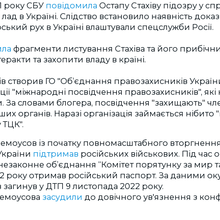
1 року СБУ
повідомила
Остапу Стахіву підозру у сп
лад в Україні. Слідство встановило наявність доказ
ький рух в Україні влаштували спецслужби Росії.
ла
фрагменти листування Стахіва та його прибічник
еракти та захопити владу в країні.
хів створив ГО "Обʼєднання правозахисників України
ції "міжнародні посвідчення правозахисників", які
 За словами блогера, посвідчення "захищають" чле
інших органів. Наразі організація займається нібит
 ТЦК".
емоусов із початку повномасштабного вторгнення 
України
підтримав
російських військових. Під час 
незаконне об’єднання “Комітет порятунку за мир та
2 року отримав російський паспорт. За даними ок
загинув у ДТП 9 листопада 2022 року.
ремоусова
засудили
до довічного ув'язнення з конф