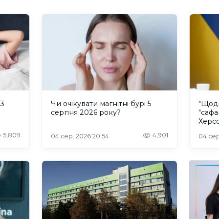
 3
Чи очікувати магнітні бурі 5
"Щод
серпня 2026 року?
"сафа
Херсо
росій
5,809
4,901
04 сер. 2026 20:54
04 сер