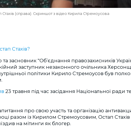
п Стахів (справа). Скриншот з відео Кирила Стремоусова
стап Стахів?
та засновник "Обʼєднання правозахисників Україн
окійний заступник незаконного очільника Херсон
внутрішньої політики Кирило Стремоусов був пол
.
ив
23 травня під час засідання Національної ради т
запитання про свою участь та організацію антивак
 році разом із Кирилом Стремоусовим, Остап Стахів 
здив на мітинги як блогер.