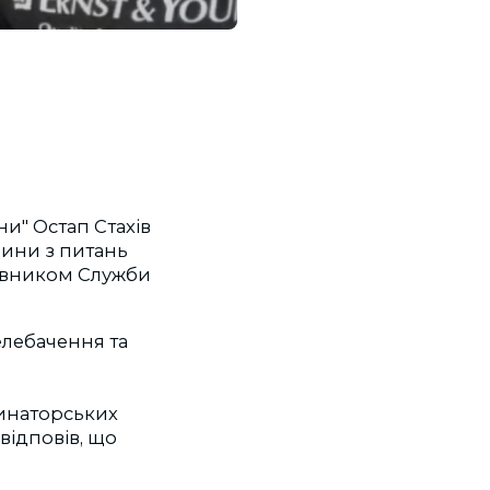
и" Остап Стахів
щини з питань
ковником Служби
елебачення та
цинаторських
відповів, що