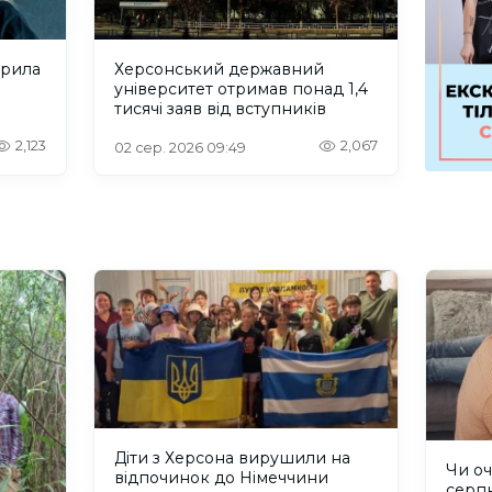
крила
Херсонський державний
університет отримав понад 1,4
тисячі заяв від вступників
2,123
2,067
02 сер. 2026 09:49
Діти з Херсона вирушили на
Чи оч
відпочинок до Німеччини
серп