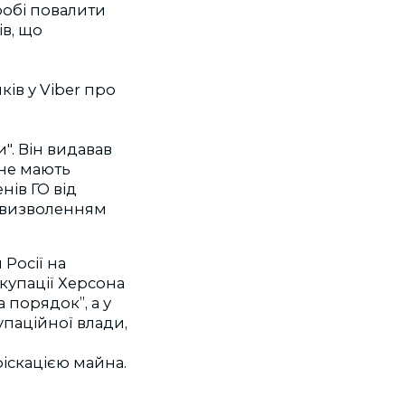
робі повалити
ів, що
ів у Viber про
". Він видавав
 не мають
нів ГО від
о "визволенням
Росії на
окупації Херсона
 порядок”, а у
упаційної влади,
іскацією майна.