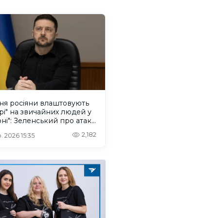
ня росіяни влаштовують
рі" на звичайних людей у
ні": Зеленський про атаку
ського дрона
2,182
. 2026 15:35