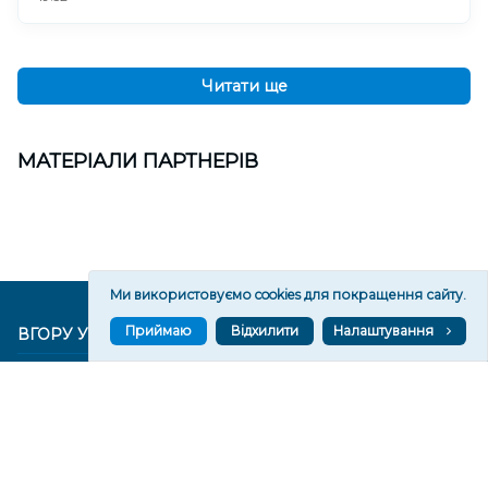
Читати ще
МАТЕРІАЛИ ПАРТНЕРІВ
Ми використовуємо cookies для покращення сайту.
Приймаю
Відхилити
Налаштування
ВГОРУ У СОЦМЕРЕЖАХ ТА МЕСЕНДЖЕРАХ
VGORU.ORG В GOOGLE NEWS
VGORU.ORG в GOOGLE NEWS