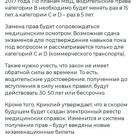
2017 года. По планам МВД, водительские права
категории В необходимо будет менять раз в 15
лет, а категории C и D – раз в 5 лет.
Замена прав будет сопровождаться
медицинским осмотром. Возможная сдача
экзаменов для подтверждения навыков пока
под вопросом и рассматривается только для
категорий C и D (коммерческого транспорта).
Также нужно учесть, что закон не имеет
обратной силы во времени. То есть,
водительские удостоверения, полученные до
вступления в силу новых правил, будут
действовать 30, 50 лет или бессрочно.
Кроме того, Криклий утверждает, что в скором
будущем будет создан электронный реестр
медицинских справок. Изменится и система
получения прав – будут введены новые
экзаменационные билеты.