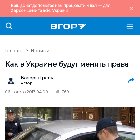
Ваш донат допомагає нам працювати й далі — для
Херсонщини та всієї України.
Головна
Новини
Как в Украине будут менять права
Валерія Гресь
Автор
06 лютого 2017 04:00
760