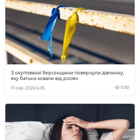
З окупованої Херсонщини повернули дівчинку,
яку батьки ховали від росіян
6,155
01 сер. 2026 14:35