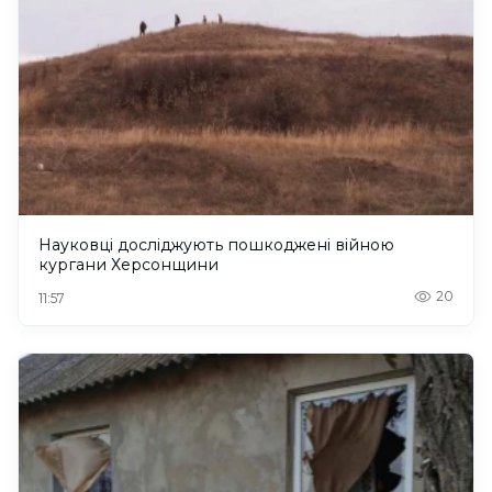
Науковці досліджують пошкоджені війною
кургани Херсонщини
20
11:57