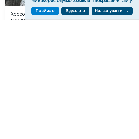
Ми використовуємо cookies для покращення сайту.
Приймаю
Відхилити
Налаштування
Херсонська міськрада відсудила майже 293 тисячі
гривень за користування місцями для реклами
110
10:35
Читати ще
МАТЕРІАЛИ ПАРТНЕРІВ
ВГОРУ У СОЦМЕРЕЖАХ ТА МЕСЕНДЖЕРАХ