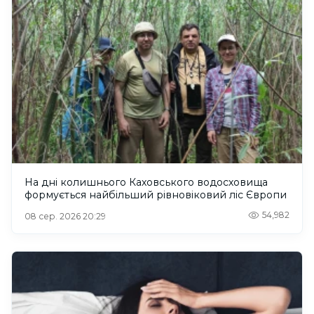
На дні колишнього Каховського водосховища
формується найбільший рівновіковий ліс Європи
54,982
08 сер. 2026 20:29