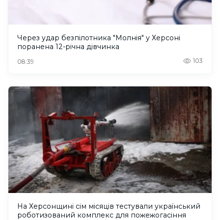
Через удар безпілотника "Молнія" у Херсоні
поранена 12-річна дівчинка
103
08:39
На Херсонщині сім місяців тестували український
роботизований комплекс для пожежогасіння