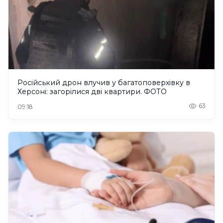
Російський дрон влучив у багатоповерхівку в
Херсоні: загорілися дві квартири. ФОТО
63
09:18