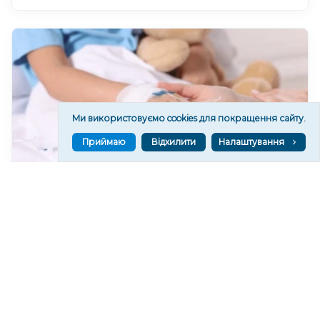
Ми використовуємо cookies для покращення сайту.
Приймаю
Відхилити
Налаштування
Через удар безпілотника "Молнія" у Херсоні
поранена 12-річна дівчинка
103
08:39