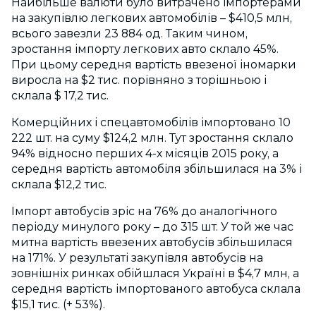
Найбільше валюти було витрачено імпортерами
на закупівлю легкових автомобілів – $410,5 млн,
всього завезли 23 884 од. Таким чином,
зростання імпорту легкових авто склало 45%.
При цьому середня вартість ввезеної іномарки
виросла на $2 тис. порівняно з торішньою і
склала $ 17,2 тис.
Комерційних і спецавтомобілів імпортовано 10
222 шт. на суму $124,2 млн. Тут зростання склало
94% відносно перших 4-х місяців 2015 року, а
середня вартість автомобіля збільшилася на 3% і
склала $12,2 тис.
Імпорт автобусів зріс на 76% до аналогічного
періоду минулого року – до 315 шт. У той же час
митна вартість ввезених автобусів збільшилася
на 171%. У результаті закупівля автобусів на
зовнішніх ринках обійшлася Україні в $4,7 млн, а
середня вартість імпортованого автобуса склала
$15,1 тис. (+ 53%).