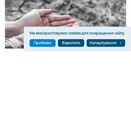
Ми використовуємо cookies для покращення сайту.
Приймаю
Відхилити
Налаштування
У Херсонському водоканалі закликають
економно користуватися водою
224
06 сер. 2026 19:46
Читати ще
МАТЕРІАЛИ ПАРТНЕРІВ