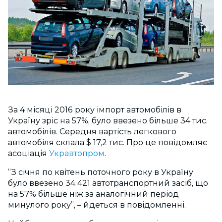
За 4 місяці 2016 року імпорт автомобілів в
Україну зріс на 57%, було ввезено більше 34 тис.
автомобілів. Середня вартість легкового
автомобіля склала $ 17,2 тис. Про це повідомляє
асоціація
Укравтопром
.
“З січня по квітень поточного року в Україну
було ввезено 34 421 автотранспортний засіб, що
на 57% більше ніж за аналогічний період
минулого року”, – йдеться в повідомленні.