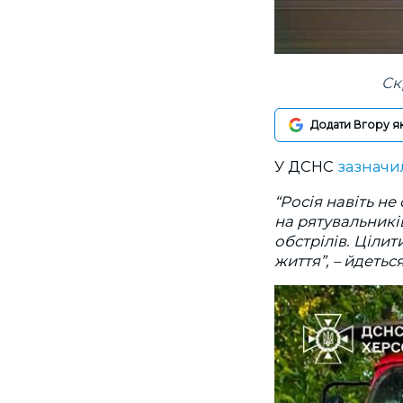
Ск
Додати Вгору я
У ДСНС
зазначи
“Росія навіть н
на рятувальників.
обстрілів. Цілити
життя”, – йдетьс