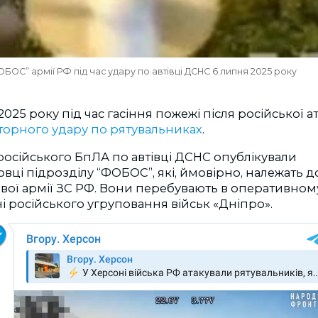
ОБОС” армії РФ під час удару по автівці ДСНС 6 липня 2025 року
025 року під час гасіння пожежі після російської а
торного удару по рятувальниках
.
російського БпЛА по автівці ДСНС опублікували
вці підрозділу “ФОБОС”, які, ймовірно, належать до
вої армії ЗС РФ. Вони перебувають в оперативном
 російського угруповання військ «Дніпро».