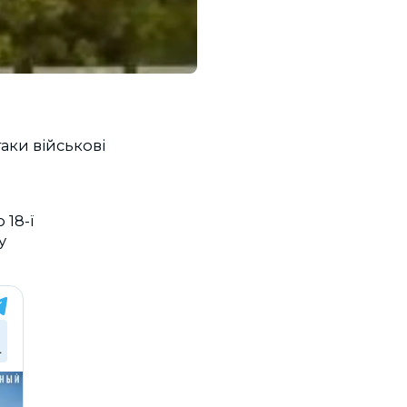
таки військові
 18-ї
у