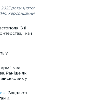
 2025 року. Фото:
НС Херсонщини
стополя. З її
онтерства, Ткач
ть у
армії, яка
а. Раніше як
військових у
ині
. Завдають
тами.