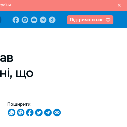
раїни.
Підтримати нас
вав
ні, що
Поширити: