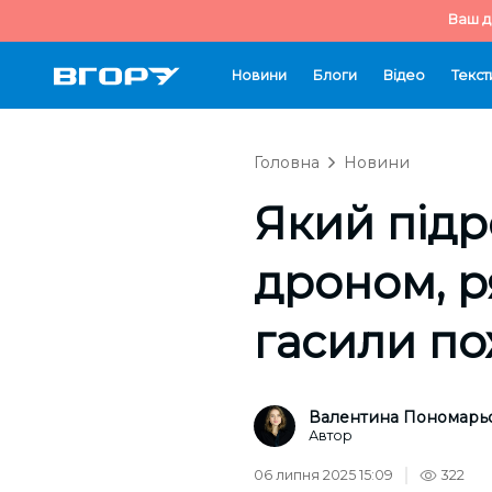
Ваш д
Новини
Блоги
Відео
Текст
Головна
Новини
Який підр
дроном, р
гасили п
Валентина Пономарь
Автор
06 липня 2025 15:09
322