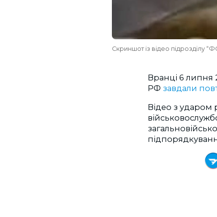
Скриншот із відео підрозділу “Ф
Вранці 6 липня 2
РФ
завдали пов
Відео з ударом 
військовослужбо
загальновійсько
підпорядкуванні