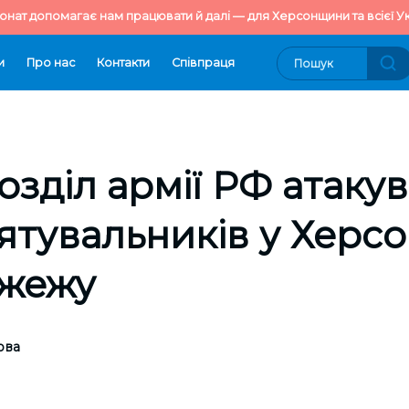
онат допомагає нам працювати й далі — для Херсонщини та всієї Ук
и
Про нас
Контакти
Cпівпраця
озділ армії РФ атаку
ятувальників у Херсо
ожежу
ова