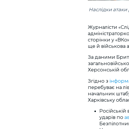
Наслідки атаки 
Журналісти «Слі
адміністраторко
сторінки у «ВКо
ще й військова 
За даними Брита
загальновійсько
Херсонській обл
Згідно з
інформ
перебуває на л
начальник штабу
Харківську облас
Російській 
ударів по
а
Безпілотни