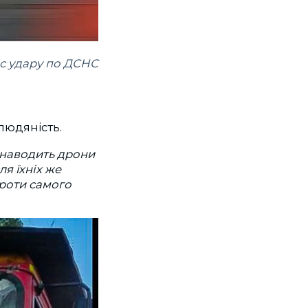
ас удару по ДСНС
людяність.
, наводить дрони
ля їхніх же
роти самого