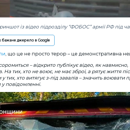
риншот із відео підрозділу “ФОБОС” армії РФ під ч
к бажане джерело в Google
ли
, що це не просто терор – це демонстративна не
е соромиться
–
відкрито публікує відео, як навмисно
 На тих, хто не воює, не має зброї, а рятує життя піс
 у тих, хто витягує з-під завалів
–
значить воювати п
я у повідомленні.