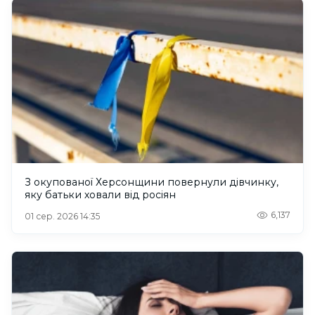
З окупованої Херсонщини повернули дівчинку,
яку батьки ховали від росіян
6,137
01 сер. 2026 14:35