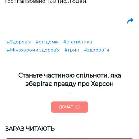
госпіталізовано 160 тис. людей.
#Здоров'я
#епідемія
#статистика
#Мінохорони здоров’я
#грип
#здоров`я
Cтаньте частиною спільноти, яка
зберігає правду про Херсон
ДОНАТ
ЗАРАЗ ЧИТАЮТЬ