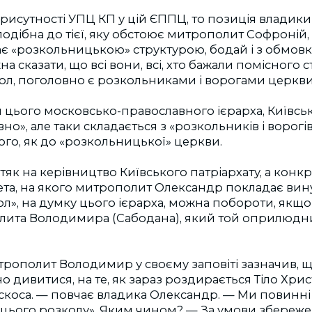
рисутності УПЦ КП у цій ЄППЦ, то позиція владики
одібна до тієї, яку обстоює митрополит Софроній,
ає «розкольницькою» структурою, бодай і з обмовк
а сказати, що всі вони, всі, хто бажали помiсного ст
ол, поголовно є розкольниками і ворогами церкви
цього московсько-православного ієрарха, Київськ
вно», але таки складається з «розкольників і ворогів»
ого, як до «розкольницької» церкви.
атяк на керівництво Київського патрiархату, а конк
ета, на якого митрополит Олександр покладає вину
л», на думку цього ієрарха, можна побороти, якщо
лита Володимира (Сабодана), який той оприлюдни
рополит Володимир у своєму заповіті зазначив, 
 дивитися, на те, як зараз роздирається Тіло Христ
скоса. — повчає владика Олександр. — Ми повинні
 цього розколу». Яким чином? — За умови збереже