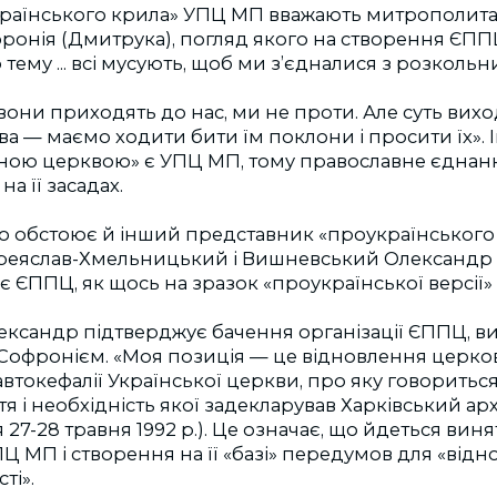
раїнського крила» УПЦ МП вважають митрополита 
ронія (Дмитрука), погляд якого на створення ЄПП
тему ... всі мусують, щоб ми з’єдналися з розкольник
вони приходять до нас, ми не проти. Але суть вихо
а — маємо ходити бити їм поклони і просити їх». 
нною церквою» є УПЦ МП, тому православне єднан
на її засадах.
ю обстоює й інший представник «про­українського
еяслав-Хмельницький і Вишневський Олександр 
є ЄППЦ, як щось на зразок «проукраїнської версії
ксандр підтверджує бачення організації ЄППЦ, в
офронієм. «Моя позиція — це відновлення церков
автокефалії Української церкви, про яку говориться
тя і необхідність якої задекларував Харківський а
 27-28 травня 1992 р.). Це означає, що йдеться вин
 МП і створення на її «базі» передумов для «від
ті».