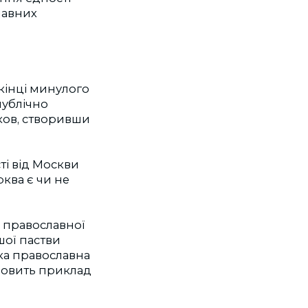
лавних
кінці минулого
публічно
ков, створивши
і від Москви
ква є чи не
ї православної
шої пастви
ька православна
тановить приклад