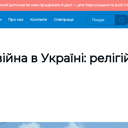
онат допомагає нам працювати й далі — для Херсонщини та всієї Ук
и
Про нас
Контакти
Cпівпраця
ійна в Україні: реліг