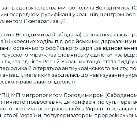
е за предстоятельства митрополита Володимира (
им осередком русифікації українців, центром рос
ументом її сепаратизації.
олита Володимира (Сабодана) започаткувалась пр
країні «хресних ходів» під російськими державним
ами останнього російського царя «за відновлення
ть «русского міра»», «за слов’янську єдність», «за ві
ків», «за єдність Росії й України» тощо; стала видру
ріодика й література антиукраїнського змісту, пос
ганізації, мета яких зводилась до нав’язування ук
рсько-православної ідеології.
 УПЦ МП митрополитом Володимиром (Сабоданом)
ітичного православ’я», ця конфесія, по суті, перет
кого політичного православ’я в Україні, поставши
ії історії України, популяризатором проросійської