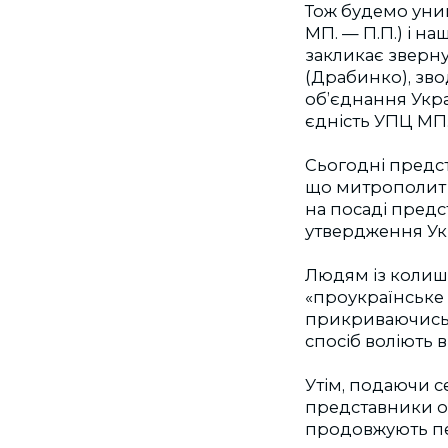
Тож будемо уник
МП. — П.П.) і н
закликає зверн
(Драбинко), зво
об’єднання Укра
єдність УПЦ МП
Сьогодні предст
що митрополит 
на посаді пред
утвердження Ук
Людям із колишн
«проукраїнське 
прикриваючись 
спосіб воліють 
Утім, подаючи 
представники от
продовжують пер