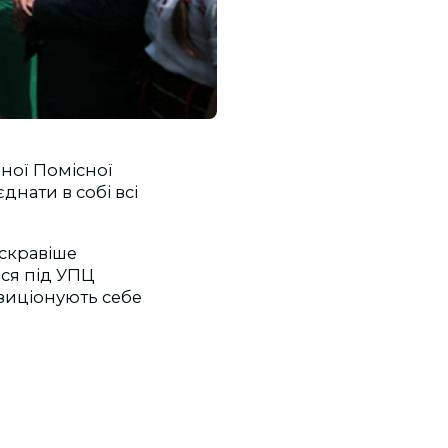
иної Помiсної
днати в собі всі
яскравіше
ься під УПЦ
позиціонують себе