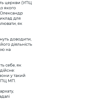
сть церкви (УПЦ
до якого
т Олександр
риклад для
млювати, як
нуть доводити,
його діяльність
ою на
ь себе, як
дійсне:
вони у такий
 УПЦ МП.
архату,
адалі