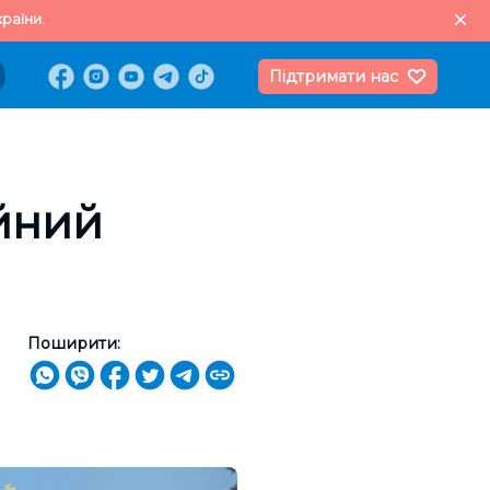
раїни.
Підтримати нас
ійний
Поширити: