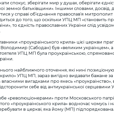
ати спокус, зберігати мир у душах, оберігати єдні
ашої земної батьківщини». Іншими словами, досвід, 
утися у справі об’єднання православ’я митрополи
диться до того, що оскільки УПЦ МП «становить п
їни», то єдність православних України слід усвідо
.
авники «проукраїнського крила» цієї церкви праг
Володимир (Сабодан) був «великим українцем», а 
стоятеля УПЦ МП була проукраїнською, спрямован
раїни.
ього найближчого оточення, які нині позиціонуют
крило» УПЦ МП, зараз вигідно видавати бажане за 
власними вигадками про якесь «проукраїнство», 
відсторонити себе від антиукраїнської серцевини
себе «революціонерами» проти Московського патрi
ого «проукраїнського крила» водночас чомусь і н
ебувати в церкві, яка йому (МП) підпорядкована.