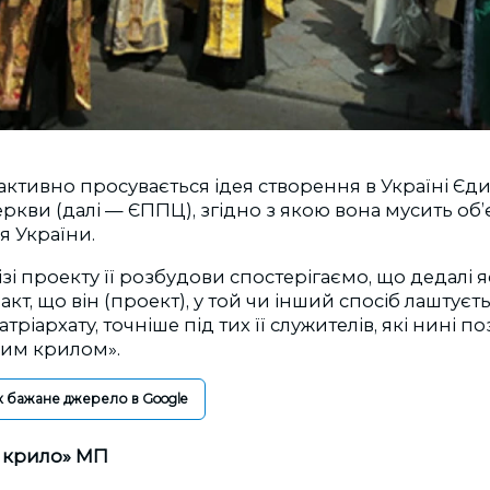
активно просувається ідея створення в Україні Єд
ркви (далі — ЄППЦ), згідно з якою вона мусить об’є
я України.
зі проекту її розбудови спостерігаємо, що дедалі 
кт, що він (проект), у той чи інший спосіб лаштуєт
рiархату, точніше під тих її служителів, які нині 
ким крилом».
к бажане джерело в Google
 крило» МП