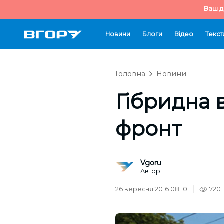
Ваш д
Новини
Блоги
Відео
Текст
Головна
Новини
Гібридна в
фронт
Vgoru
Автор
26 вересня 2016 08:10
720