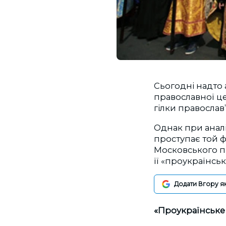
Сьогодні надто 
православної це
гілки православ’
Однак при аналі
проступає той фа
Московського пат
її «проукраїнсь
Додати Вгору я
«Проукраїнське