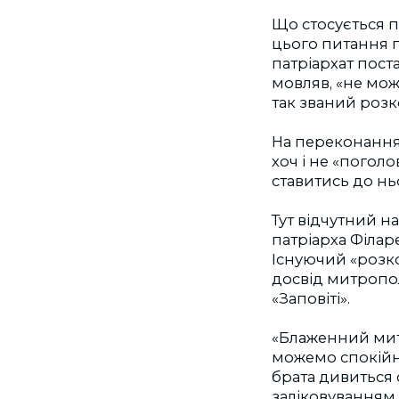
Що стосується п
цього питання п
патрiархат пост
мовляв, «не можн
так званий розк
На переконання 
хоч і не «поголо
ставитись до нь
Тут відчутний н
патрiарха Філар
Існуючий «розко
досвід митропо
«Заповіті».
«Блаженний мит
можемо спокійно
брата дивиться 
заліковуванням