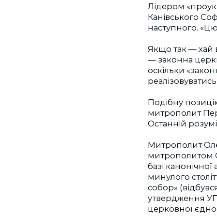
Лідером «проук
Канівського Соф
наступного. «Цю 
Якщо так — хай 
— законна церкв
оскільки «зако
реалізовуватись 
Подібну позиці
митрополит Пер
Останній розумі
Митрополит Оле
митрополитом С
базі канонічної 
минулого століт
собор» (відбувся
утвердження УПЦ
церковної єднос