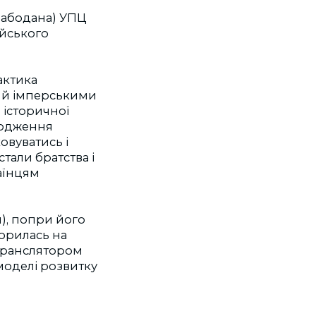
Сабодана) УПЦ
ійського
актика
и й імперськими
 історичної
дродження
ковуватись і
тали братства і
раїнцям
, попри його
ворилась на
 транслятором
 моделі розвитку