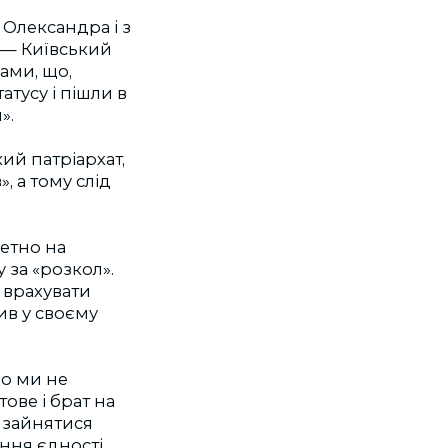
 Олександра і з
 — Київський
ами, що,
атусу і пішли в
».
ий патрiархат,
, а тому слід
ретно на
 за «розкол».
 врахувати
в у своєму
що ми не
ове і брат на
 зайнятися
ння єдності