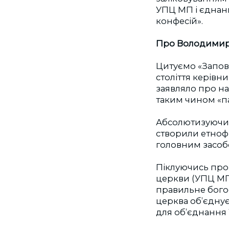
УПЦ МП і єднанн
конфесій».
Про Володимир
Цитуємо «Запові
століття керівн
заявляло про н
таким чином «па
Абсолютизуючи 
створили етнофі
головним засобо
Піклуючись про 
церкви (УПЦ МП 
правильне богос
церква об’єднує 
для об’єднання У