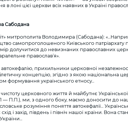
я в лоні цієї церкви всіх наявних в Україні правос
а Сабодана
т» митрополита Володимира (Сабодана): «...Напри
ицтво самопроголошеного Київського патрiархату 
амір долучитися до невизнаних православних цер
ралельне православ’я».
автокефалію, прихильники церковної незалежност
летичну концепцію, згідно з якою національна цер
м формування українського етносу...
чистоту церковного життя й майбутнє Українсько
— П.П.), ми, з одного боку, маємо доносити до на
ловське розуміння поняття автокефалії... Українс
схід і захід, південь і північ нашої країни. Вона с
країни...