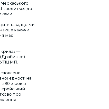
Черкаського і
Ц зводиться до
ами. ...
дить така, що ми
Інакше кажучи,
ня має
 крила» —
(Драбинко).
» УПЦ МП.
исловлене
ної єдності на
 з 90-х років
рхiєрейський
ятково про
новлення