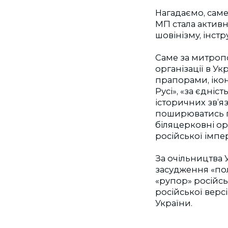
Нагадаємо, сам
МП стала активн
шовінізму, інстр
Саме за митроп
організації в У
прапорами, ікон
Русі», «за єдніс
історичних зв’яз
поширюватись пе
біляцерковні ор
російської імпе
За очільництва
засудження «пол
«рупор» російсь
російської верс
України.