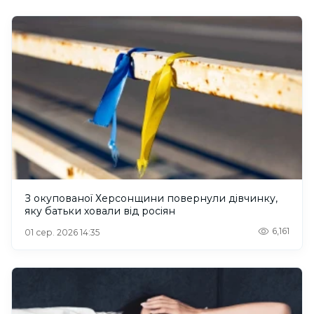
З окупованої Херсонщини повернули дівчинку,
яку батьки ховали від росіян
6,161
01 сер. 2026 14:35