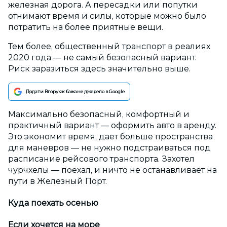
железная дорога. А пересадки или попутки
отнимают время и силы, которые можно было
потратить на более приятные вещи.
Тем более, общественный транспорт в реалиях
2020 года — не самый безопасный вариант.
Риск заразиться здесь значительно выше.
Додати Вгору як бажане джерело в Google
Максимально безопасный, комфортный и
практичный вариант — оформить авто в аренду.
Это экономит время, дает больше пространства
для маневров — не нужно подстраиваться под
расписание рейсового транспорта. Захотел
чурчхелы — поехал, и ничто не останавливает на
пути в Железный Порт.
Куда поехать осенью
Если хочется на море