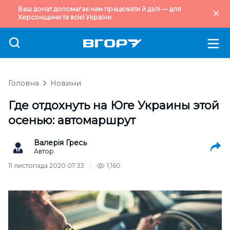
Ваш донат допомагає нам працювати й далі — для
Херсонщини та всієї України.
Головна
Новини
Где отдохнуть на Юге Украины этой
осенью: автомаршрут
Валерія Гресь
Автор
11 листопада 2020 07:33
1,160