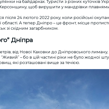
улянки на байдарках. Туристи з різних куточків Ук
Херсонщину, щоб вирушити у мандрівки плавнями
ся після 24 лютого 2022 року, коли російські окупа
 області. А тепер Дніпро – це фронт, місце протис
ськ зі східним загарбником.
ого” Дніпра
етрів, від Нової Каховки до Дніпровського лиману,
. “Живий”
–
бо в цій частині ріки не було жодної шту
овищ, які розташовані вище за течією.