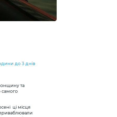
години до 3 днів
сонщину та
о самого
сені ці місця
о приваблювали