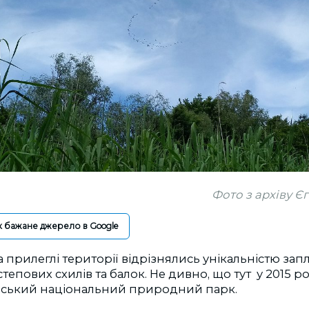
Фото з архіву 
к бажане джерело в Google
 прилеглі території відрізнялись унікальністю запла
степових схилів та балок. Не дивно, що тут у 2015 р
ський національний природний парк.