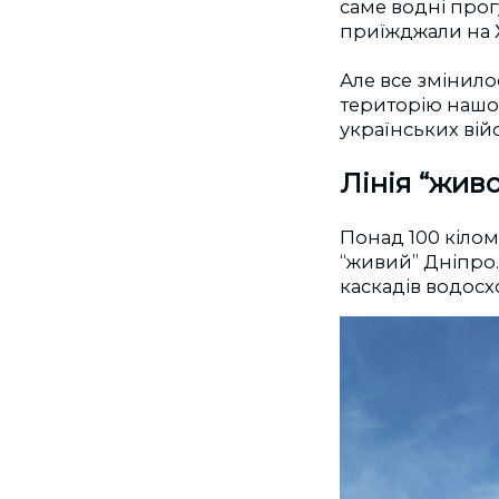
саме водні прог
приїжджали на 
Але все змінило
територію нашої
українських вій
Лінія “жив
Понад 100 кілом
“живий” Дніпро
каскадів водосх