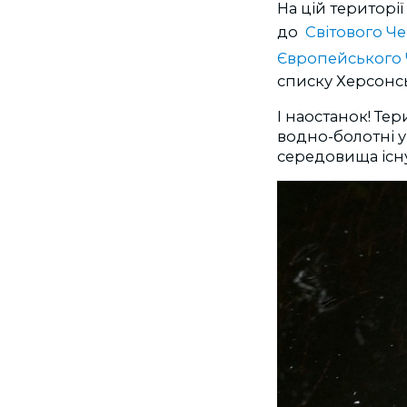
На цій території
до
Світового Ч
Європейського 
списку Херсонсь
І наостанок! Те
водно-болотні 
середовища існ