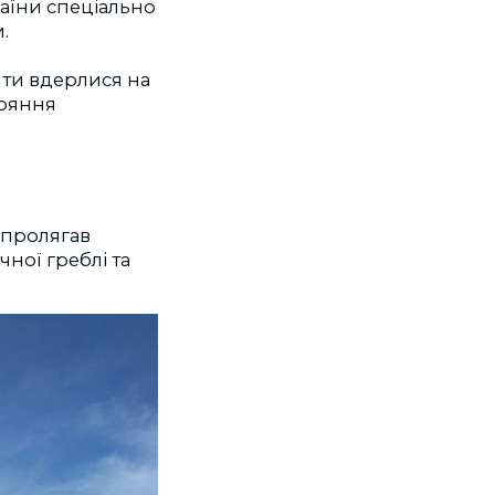
раїни спеціально
.
нти вдерлися на
тояння
 пролягав
чної греблі та