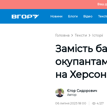
Ваш д
Новини
Блоги
Відео
Текст
Головна
Тексти
Історії
Замість б
окупантам
на Херсо
Єгор Сидорович
Автор
06 липня 2025 18:00
4,127