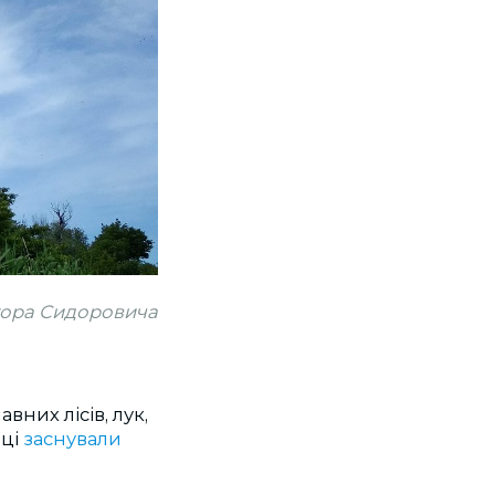
Єгора Сидоровича
вних лісів, лук,
оці
заснували