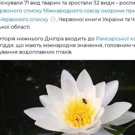
 існували 71 вид тварин та зростали 32 види – росли
ервоного списку Міжнародного союзу охорони п
Червоного списку
,
Червоної книги України та 
кої області.
риторія нижнього Дніпра входить до
Рамсарськ
ої 
угіддя, що мають міжнародне значення, головним 
ування водоплавних птахів.