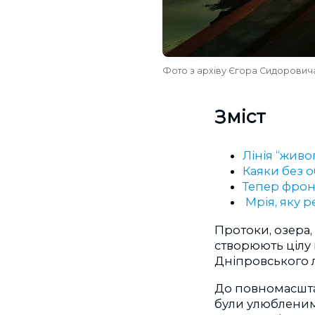
Фото з архіву Єгора Сидорович
Зміст
Лінія “живо
Каяки без о
Тепер фронт
Мрія, яку р
Протоки, озера
створюють цілу 
Дніпровського 
До повномасштаб
були улюбленим