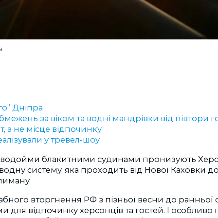
а
го” Дніпра
бмежень за віком та водні мандрівки від півтори 
, а не місце відпочинку
еалізували у тревел-шоу
, водойми блакитними судинами пронизують Хер
водну систему, яка проходить від Нової Каховки д
лиману.
ного вторгнення РФ з пізньої весни до ранньої о
и для відпочинку херсонців та гостей. І особлив