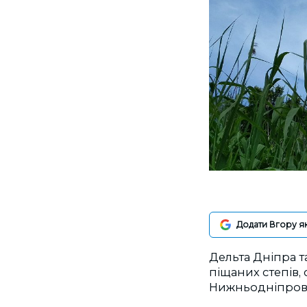
Додати Вгору я
Дельта Дніпра та
піщаних степів, 
Нижньодніпров