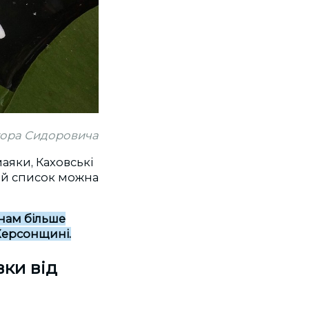
Єгора Сидоровича
аяки, Каховські
цей список можна
нам більше
 Херсонщині.
вки від