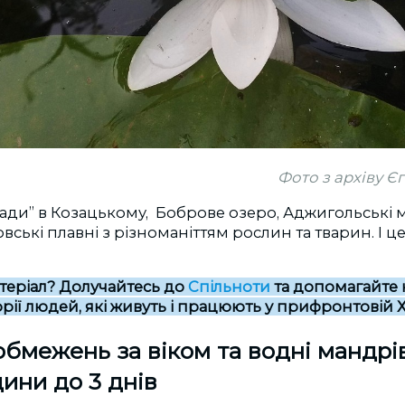
Фото з архіву 
ади” в Козацькому, Боброве озеро, Аджигольські м
вські плавні з різноманіттям рослин та тварин. І 
теріал? Долучайтесь до
Спільноти
та допомагайте 
орії людей, які живуть і працюють у прифронтовій
обмежень за віком та водні мандрі
дини до 3 днів