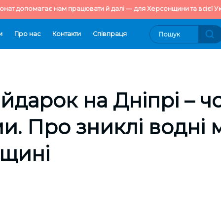
онат допомагає нам працювати й далі — для Херсонщини та всієї Ук
и
Про нас
Контакти
Cпівпраця
айдарок на Дніпрі – ч
и. Про зниклі водні
нщині