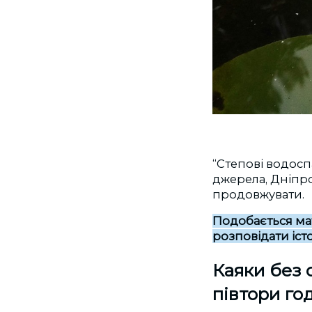
“Степові водосп
джерела, Дніпро
продовжувати.
Подобається ма
розповідати іст
Каяки без 
півтори го