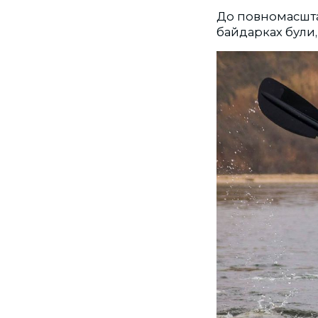
До повномасшта
байдарках були,