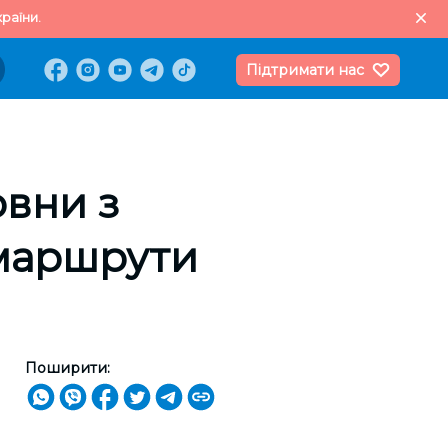
раїни.
Підтримати нас
овни з
 маршрути
Поширити: