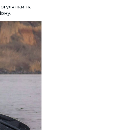
рогулянки на
ону.