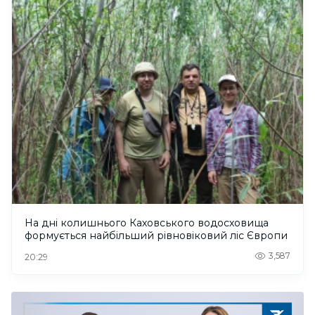
На дні колишнього Каховського водосховища
формується найбільший рівновіковий ліс Європи
3,587
20:29