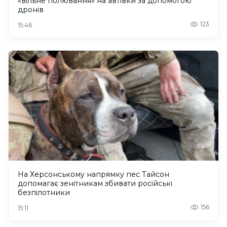
«вільне полювання» на автівки за допомогою
дронів
123
15:46
На Херсонському напрямку пес Тайсон
допомагає зенітникам збивати російські
безпілотники
156
15:11