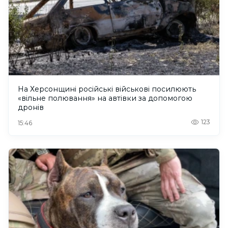
На Херсонщині російські військові посилюють
«вільне полювання» на автівки за допомогою
дронів
123
15:46