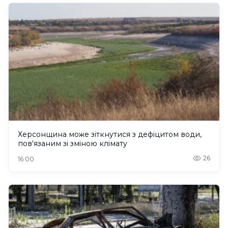
Херсонщина може зіткнутися з дефіцитом води,
пов'язаним зі зміною клімату
26
16:00