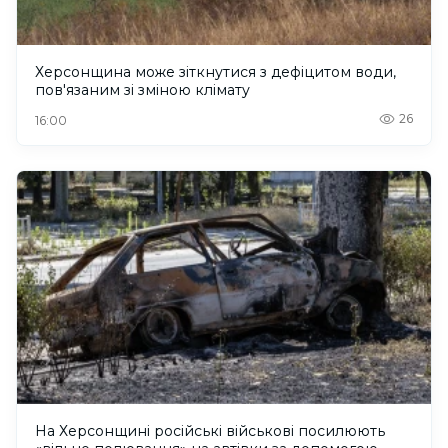
Херсонщина може зіткнутися з дефіцитом води,
пов'язаним зі зміною клімату
26
16:00
На Херсонщині російські військові посилюють