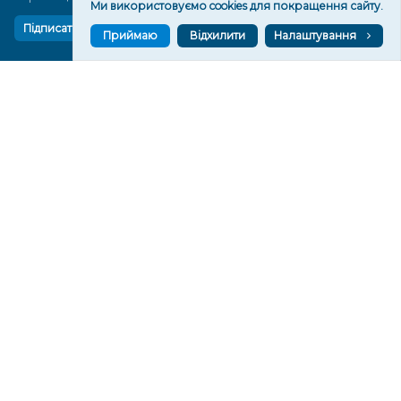
Ми використовуємо cookies для покращення сайту.
Підписатися
Приймаю
Відхилити
Налаштування
СТОРІНКИ
Новини
Тексти
Історії
Аналітика
Фактчек
Розслідування
Право
Фото
Перерва на каву
Промо
Життя
Блоги
Відео
Архів
Про нас
Контакти
Редакційна політика
Політика конфіденційності
Cпівпраця
КОНТАКТИ
Редакційний відділ: