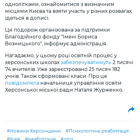
однолітками, ознайомитися з визначним
місцями Києва та взяти участь у різних розвагах,
ідеться в дописі.
Ця подорож організована за підтримки
Благодійного фонду "Імені Бориса
Возницького", інформує адміністрація.
Нагадаємо, у цьому році освітній процес у
херсонських школах
забезпечуватимуть
2 тисячі
74 вчителів. Уже зареєстровано 25 тисяч 182
учнів. Також сформовані класи. Про це
повідомляла
начальниця управління освіти
Херсонської міської ради Наталя Журженко.
#Новини Херсонщини
#Психологічна реабілітація
#Київ
#реабілітація
#діти