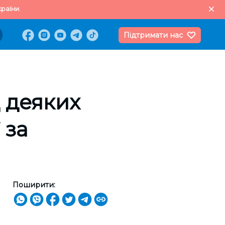
раїни.
Підтримати нас
 деяких
 за
Поширити: