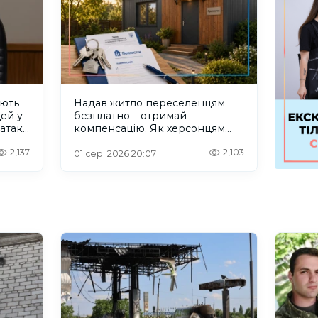
ують
Надав житло переселенцям
дей у
безплатно – отримай
 атаку
компенсацію. Як херсонцям
користуватися програмою
2,137
2,103
“Прихисток”
01 сер. 2026 20:07