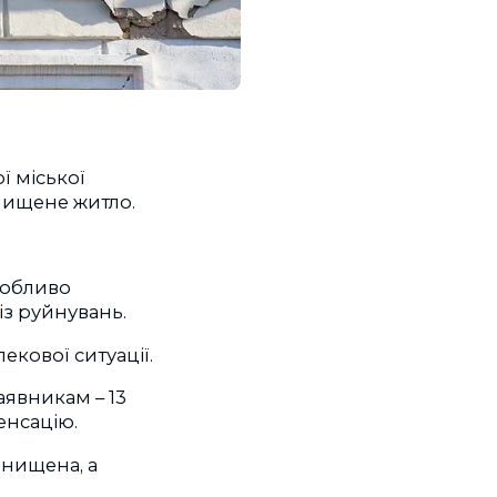
ї міської
нищене житло.
собливо
із руйнувань.
кової ситуації.
аявникам – 13
енсацію.
знищена, а