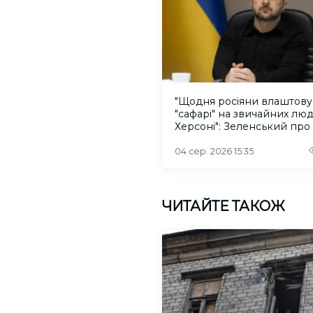
"Щодня росіяни влаштов
"сафарі" на звичайних лю
Херсоні": Зеленський про
російського дрона
04 сер. 2026 15:35
ЧИТАЙТЕ ТАКОЖ