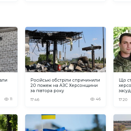
али
Російські обстріли спричинили
Що ст
20 пожеж на АЗС Херсонщини
херсо
за півтора року
засуд
колон
11
46
17:46
17:20