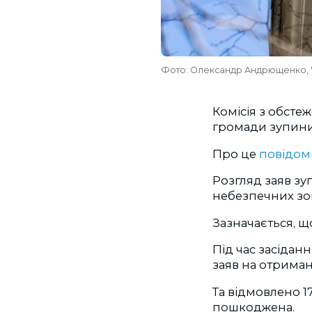
Фото: Олександр Андрющенко, 
Комісія з обсте
громади зупинил
Про це
повідо
Розгляд заяв зу
небезпечних зон
Зазначається, щ
Під час засідан
заяв на отриман
Та відмовлено 1
пошкоджена.