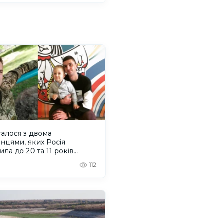
алося з двома
нцями, яких Росія
ила до 20 та 11 років
ії
112