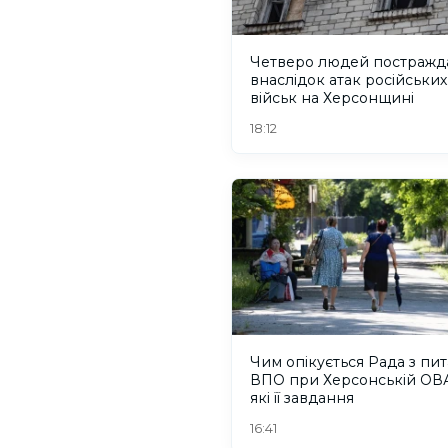
Четверо людей постражд
внаслідок атак російських
військ на Херсонщині
18:12
Чим опікується Рада з пи
ВПО при Херсонській ОВА
які її завдання
16:41