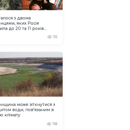
алося з двома
нцями, яких Росія
ила до 20 та 11 років
ії
112
нщина може зіткнутися з
итом води, пов'язаним зі
ю клімату
118