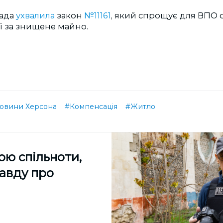
Рада
ухвалила
закон
№11161
, який спрощує для ВПО
ї за знищене майно.
овини Херсона
#Компенсація
#Житло
ою спільноти,
равду про