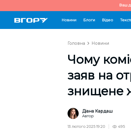
Ваш д
Новини
Блоги
Відео
Текст
Головна
Новини
Чому комі
заяв на о
знищене 
Діана Кардаш
Автор
13 лютого 2025 19:20
495