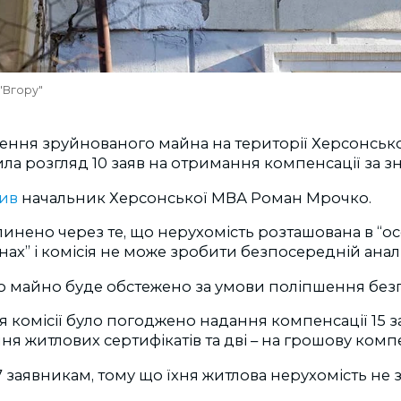
"Вгору"
ження зруйнованого майна на території Херсонсько
а розгляд 10 заяв на отримання компенсації за з
мив
начальник Херсонської МВА Роман Мрочко.
пинено через те, що нерухомість розташована в “о
ах” і комісія не може зробити безпосередній анал
о майно буде обстежено за умови поліпшення безпе
ня комісії було погоджено надання компенсації 15 з
ня житлових сертифікатів та дві – на грошову комп
7 заявникам, тому що їхня житлова нерухомість не 