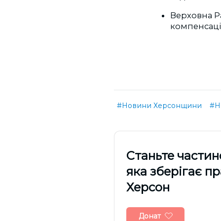
Верховна 
компенсаці
#Новини Херсонщини
#Н
Cтаньте частин
яка зберігає п
Херсон
Донат