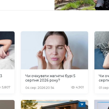
 3
Чи очікувати магнітні бурі 5
Чи оч
серпня 2026 року?
серп
5,807
4,901
04 сер. 2026 20:54
01 сер.