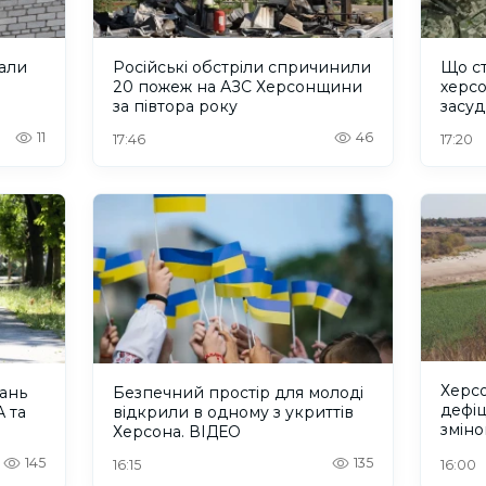
али
Російські обстріли спричинили
Що ст
20 пожеж на АЗС Херсонщини
херсо
за півтора року
засуд
колон
11
46
17:46
17:20
Херсо
тань
Безпечний простір для молоді
дефіц
 та
відкрили в одному з укриттів
зміно
Херсона. ВІДЕО
145
135
16:15
16:00