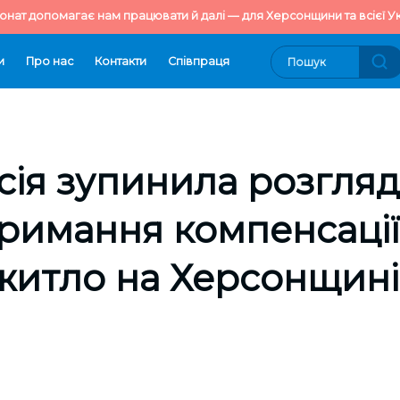
онат допомагає нам працювати й далі — для Херсонщини та всієї Ук
и
Про нас
Контакти
Cпівпраця
сія зупинила розгляд
тримання компенсації
житло на Херсонщині