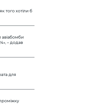
як того хотіли б
и авіабомби
24», – додав
рата для
 проміжку