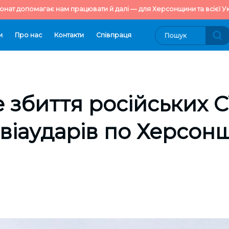
онат допомагає нам працювати й далі — для Херсонщини та всієї Ук
и
Про нас
Контакти
Cпівпраця
 збиття російських С
 авіаударів по Херсон