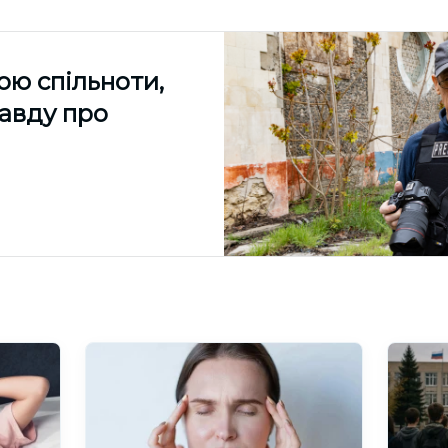
ою спільноти,
равду про