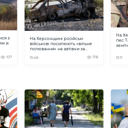
На Х
ися з
На Херсонщині російські
пес 
м зі
військові посилюють «вільне
зеніт
полювання» на автівки за
безп
допомогою дронів
107
178
15:46
15:11