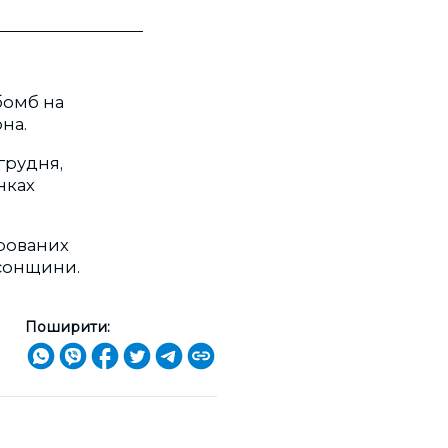
бомб на
на.
грудня,
нках
ерованих
рсонщини.
Поширити: