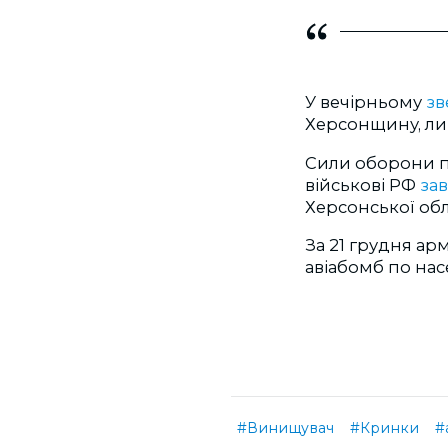
У вечірньому
зв
Херсонщину, лиш
Сили оборони п
військові РФ
за
Херсонської обл
За 21 грудня ар
авіабомб по на
#Винищувач
#Кринки
#