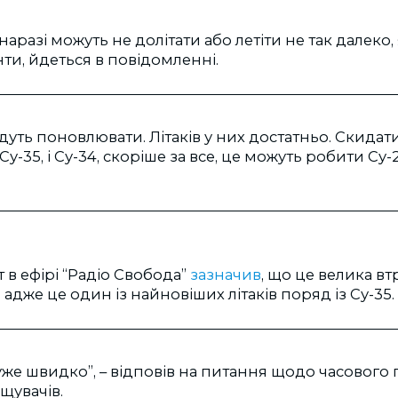
аразі можуть не долітати або летіти не так далеко, 
нти, йдеться в повідомленні.
дуть поновлювати. Літаків у них достатньо. Скидат
Су-35, і Су-34, скоріше за все, це можуть робити Су-
 в ефірі “Радіо Свобода”
зазначив
, що це велика вт
, адже це один із найновіших літаків поряд із Су-35.
уже швидко”, – відповів на питання щодо часового
увачів.