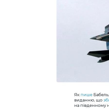
Як
пише
Бабель
виданню, що
зб
на південному н