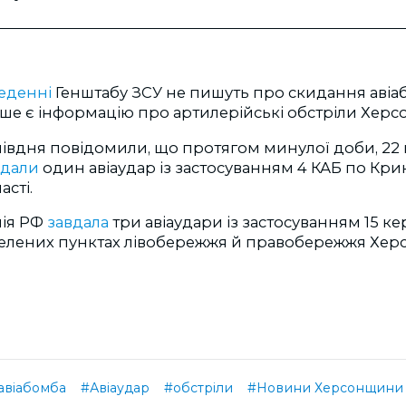
еденні
Генштабу ЗСУ не пишуть про скидання авіа
е є інформацію про артилерійські обстріли Херсо
івдня повідомили, що протягом минулої доби, 22 
вдали
один авіаудар із застосуванням 4 КАБ по Кри
асті.
мія РФ
завдала
три авіаудари із застосуванням 15 к
селених пунктах лівобережжя й правобережжя Хе
авіабомба
#Авіаудар
#обстріли
#Новини Херсонщини