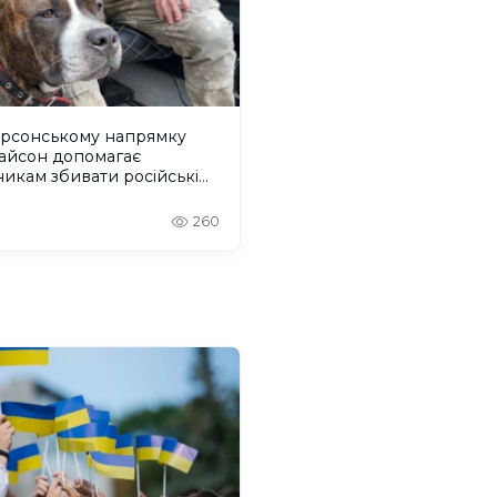
ерсонському напрямку
Тайсон допомагає
никам збивати російські
ілотники
260