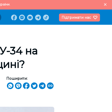
раїни.
Підтримати нас
У-34 на
щині?
Поширити: