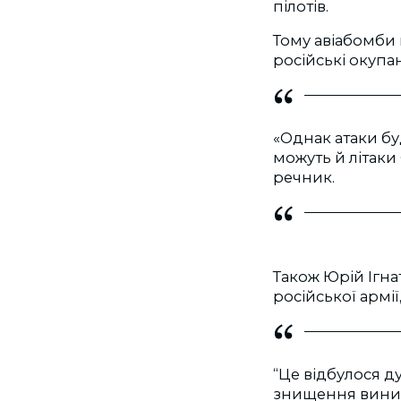
пілотів.
Тому авіабомби н
російські окупа
«Однак атаки бу
можуть й літаки 
речник.
Також Юрій Ігнат
російської армії
“Це відбулося д
знищення винищ