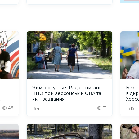
Чим опікується Рада з питань
Безпе
ВПО при Херсонській ОВА та
відкр
які її завдання
Херс
46
111
16:41
16:15