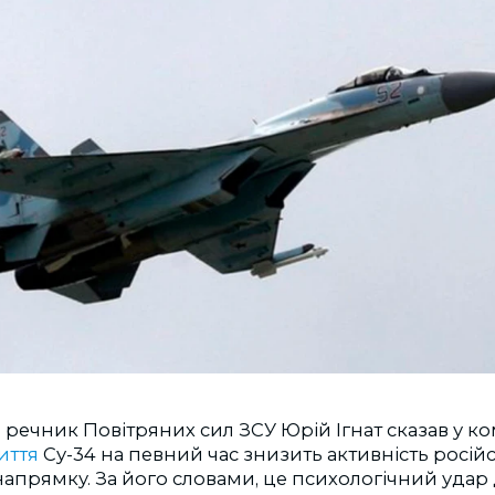
, речник Повітряних сил ЗСУ Юрій Ігнат сказав у к
иття
Су-34 на певний час знизить активність російс
апрямку. За його словами, це психологічний удар