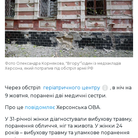
Фото Олександра Корнякова, "Вгору"\один із медзакладів
Херсона, який потрапив під обстріл армії РФ
Через обстріл
геріатричного центру
, в ніч на
9 жовтня, поранені дві медичні сестри.
Про це
повідомляє
Херсонська ОВА.
У 31-річної жінки діагностували вибухову травму,
поранення обличчя, ніг та живота. У жінки 24
років – вибухову травму та уламкове поранення