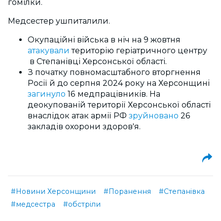
гомілки.
Медсестер ушпиталили.
Окупаційні війська в ніч на 9 жовтня
атакували
територію геріатричного центру
в Степанівці Херсонської області.
З початку повномасштабного вторгнення
Росії й до серпня 2024 року на Херсонщині
загинуло
16 медпрацівників. На
деокупованій території Херсонської області
внаслідок атак армії РФ
зруйновано
26
закладів охорони здоров'я.
#Новини Херсонщини
#Поранення
#Степанівка
#медсестра
#обстріли