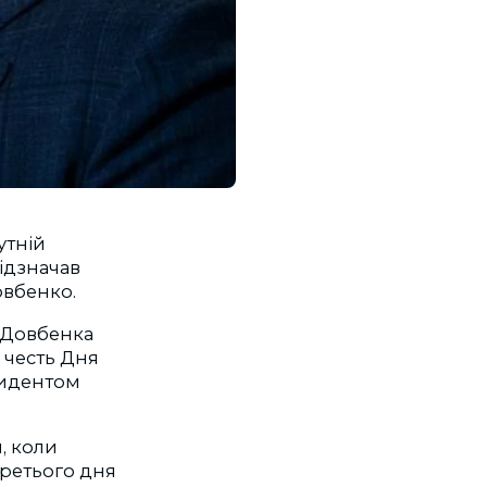
утній
відзначав
овбенко.
я Довбенка
 честь Дня
зидентом
, коли
третього дня