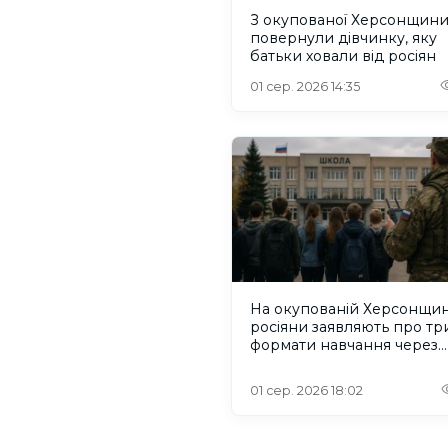
З окупованої Херсонщин
повернули дівчинку, яку
батьки ховали від росіян
01 сер. 2026 14:35
На окупованій Херсонщин
росіяни заявляють про тр
формати навчання через
проблеми зі світлом та
інтернетом
01 сер. 2026 18:02