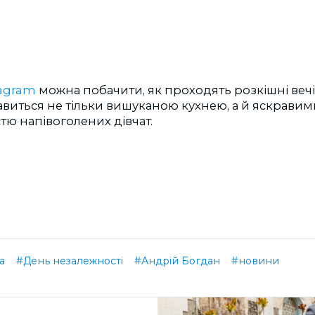
tagram
можна побачити, як проходять розкішні вечі
лавиться не тільки вишуканою кухнею, а й яскрави
стю напівоголених дівчат.
а
#День незалежності
#Андрій Богдан
#новини