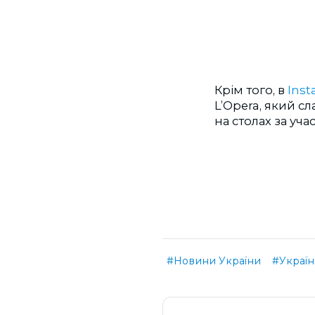
Крім того, в
Ins
L’Opera, який с
на столах за уча
#Новини України
#Україн