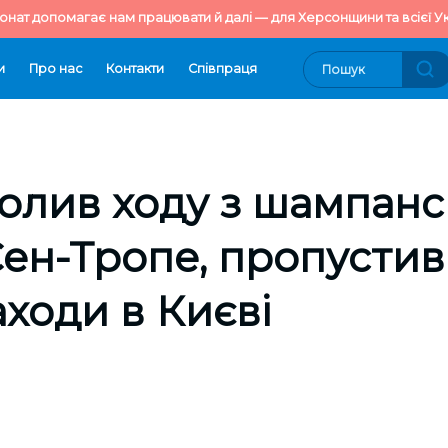
онат допомагає нам працювати й далі — для Херсонщини та всієї Ук
и
Про нас
Контакти
Cпівпраця
олив ходу з шампанс
 Сен-Тропе, пропусти
аходи в Києві