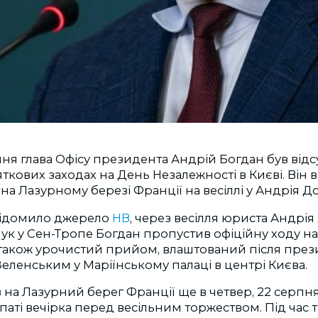
рпня глава Офісу президента Андрій Богдан був відс
яткових заходах на День Незалежності в Києві. Він 
на Лазурному березі Франції на весіллі у Андрія Д
відомило джерело
НВ
, через весілля юриста Андрі
к у Сен-Тропе Богдан пропустив офіційну ходу на
а також урочистий прийом, влаштований після пре
ленським у Маріїнському палаці в центрі Києва.
 на Лазурний берег Франції ще в четвер, 22 серпня
аті вечірка перед весільним торжеством. Під час 