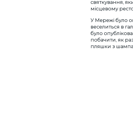
святкування, як
місцевому ресто
У Мережі було о
веселиться в га
було опублікова
побачити, як ра
пляшки з шампан