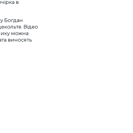
чірка в
му Богдан
декольте. Відео
олику можна
ата виносять