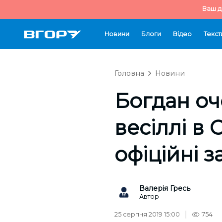
Ваш д
Новини
Блоги
Відео
Текст
Головна
Новини
Богдан оч
весіллі в
офіційні з
Валерія Гресь
Автор
25 серпня 2019 15:00
754