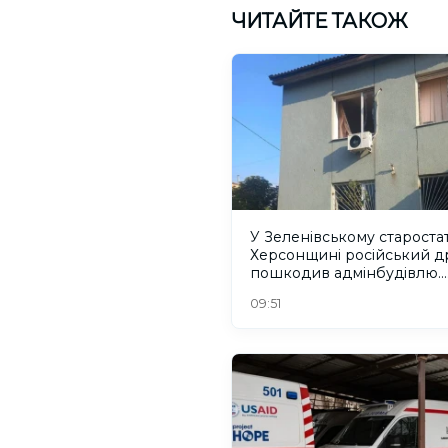
ЧИТАЙТЕ ТАКОЖ
У Зеленівському старостат
Херсонщині російський д
пошкодив адмінбудівлю.
ФОТО
09:51