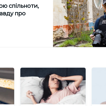
ою спільноти,
равду про