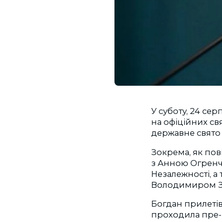
У суботу, 24 се
на офіційних св
державне свято 
Зокрема, як по
з Анною Огренчу
Незалежності, 
Володимиром Зе
Богдан прилетів
проходила пре-п