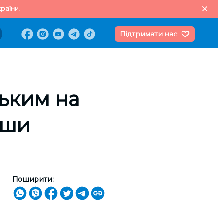
раїни.
Підтримати нас
ьким на
вши
Поширити: