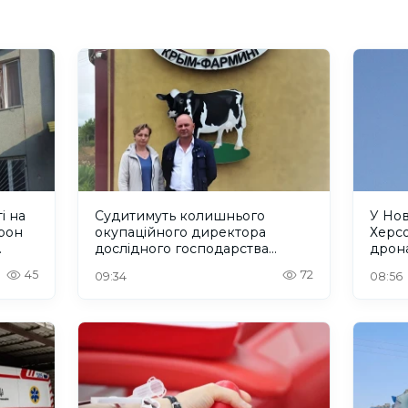
і на
Судитимуть колишнього
У Но
рон
окупаційного директора
Херсо
дослідного господарства
дрон
"Асканійське" на Херсонщині
люде
45
72
09:34
08:56