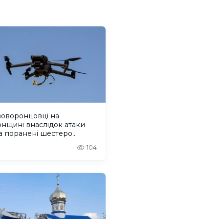
воворонцовці на
нщині внаслідок атаки
а поранені шестеро
й
104