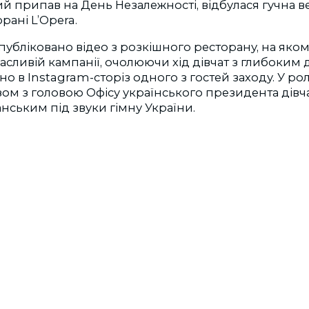
ий припав на День Незалежності, відбулася гучна ве
рані L’Opera.
публіковано відео з розкішного ресторану, на яко
ласливій кампанії, очолюючи хід дівчат з глибоким 
но в Instagram-сторіз одного з гостей заходу. У р
зом з головою Офісу українського президента дівч
ським під звуки гімну України.