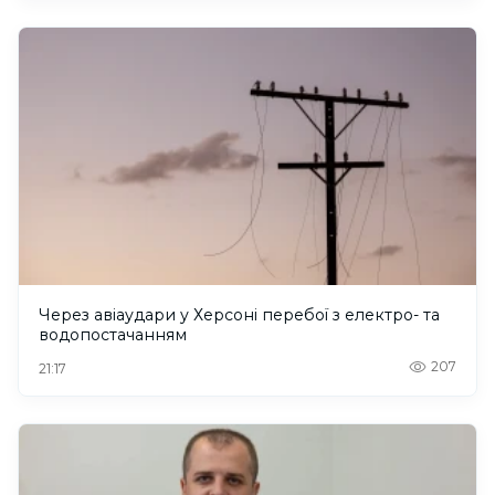
Через авіаудари у Херсоні перебої з електро- та
водопостачанням
207
21:17