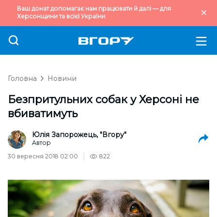
Ваш донат допомагає нам працювати й далі — для
Херсонщини та всієї України.
Головна
Новини
Безпритульних собак у Херсоні не
вбиватимуть
Юлія Запорожець, "Вгору"
Автор
30 вересня 2018 02:00
822