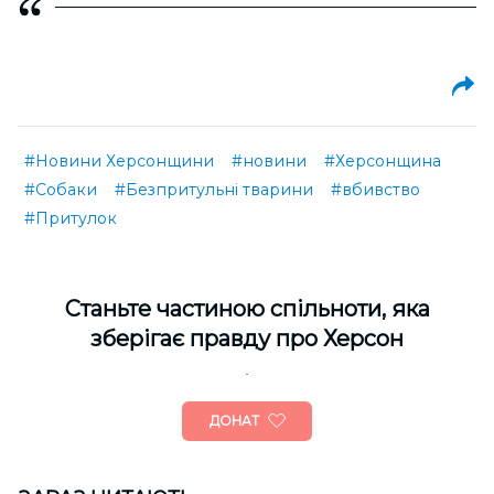
#Новини Херсонщини
#новини
#Херсонщина
#Собаки
#Безпритульні тварини
#вбивство
#Притулок
Cтаньте частиною спільноти, яка
зберігає правду про Херсон
ДОНАТ