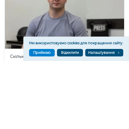
Ми використовуємо cookies для покращення сайту.
Приймаю
Відхилити
Налаштування
Скільки заробили керівники Херсонської МВА за
липень
283
21:10
Читати ще
МАТЕРІАЛИ ПАРТНЕРІВ