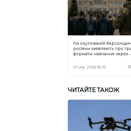
На окупованій Херсонщин
росіяни заявляють про тр
формати навчання через
проблеми зі світлом та
інтернетом
01 сер. 2026 18:02
ЧИТАЙТЕ ТАКОЖ