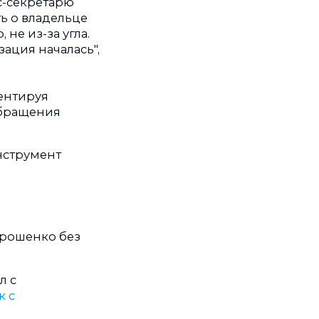
с-секретарю
ть о владельце
 не из-за угла.
ация началась",
ментируя
обращения
инструмент
орошенко без
л с
к с