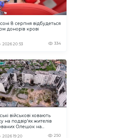
соні 8 серпня відбудеться
м донорів крові
334
. 2026 20:53
ські військові ховають
ку на подвір'ях жителів
ованих Олешок на
онщині
250
. 2026 19:20