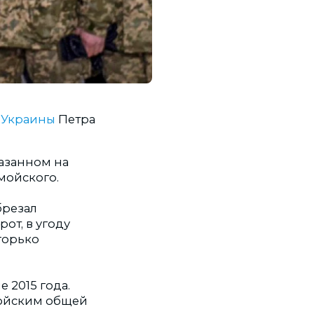
 Украины
Петра
казанном на
мойского.
брезал
от, в угоду
горько
 2015 года.
мойским общей