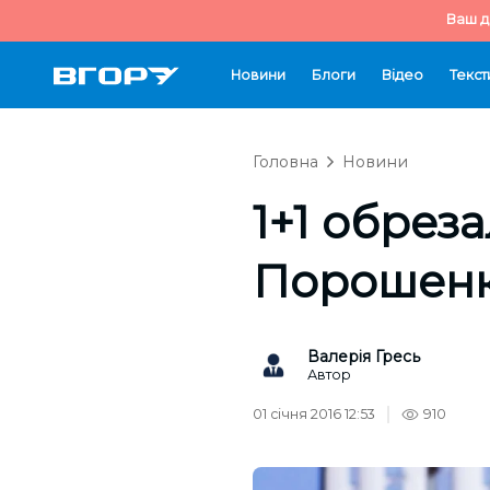
Ваш д
Новини
Блоги
Відео
Текст
Головна
Новини
1+1 обрез
Порошен
Валерія Гресь
Автор
01 січня 2016 12:53
910