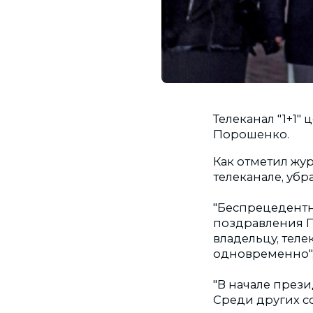
Телеканал "1+1"
Порошенко.
Как отметил жур
телеканале, уб
"Беспрецедентн
поздравления Пр
владельцу, теле
одновременно", 
"В начале през
Среди других с