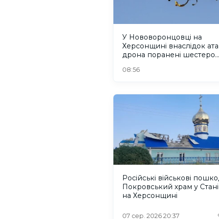
У Нововоронцовці на
Херсонщині внаслідок ат
дрона поранені шестеро
людей
08:56
Російські військові пошк
Покровський храм у Стані
на Херсонщині
07 сер. 2026 20:37