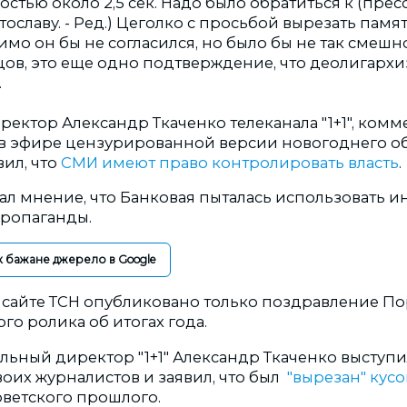
тью около 2,5 сек. Надо было обратиться к (прес
славу. - Ред.) Цеголко с просьбой вырезать памя
имо он бы не согласился, но было бы не так смешно,
цов, это еще одно подтверждение, что деолигархиз
.
ректор Александр Ткаченко телеканала "1+1", ком
в эфире цензурированной версии новогоднего 
ил, что
СМИ имеют право контролировать власть
.
зал мнение, что Банковая пыталась использовать 
ропаганды.
к бажане джерело в Google
а сайте ТСН опубликовано только поздравление П
о ролика об итогах года.
льный директор "1+1" Александр Ткаченко выступи
оих журналистов и заявил, что был
"вырезан" кусо
ветского прошлого.