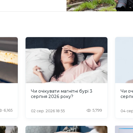
и
Чи очікувати магнітні бурі 3
Чи оч
серпня 2026 року?
серп
6,165
5,799
02 сер. 2026 18:55
04 сер