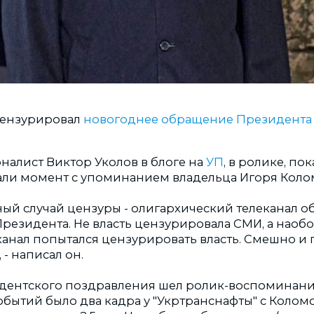
 цензурировал
новогоднее обращение Президента
налист Виктор Уколов в блоге на
УП
, в ролике, по
рали момент с упоминанием владельца Игоря Коло
ый случай цензуры - олигархический телеканал о
езидента. Не власть цензурировала СМИ, а наобор
канал попытался цензурировать власть. Смешно и 
- написал он.
идентского поздравления шел ролик-воспоминание
обытий было два кадра у "Укртранснафты" с Коло