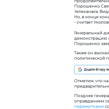
продолжительнос
Порошенко Свято
телеканала. Вид
Но, в конце кон
- считает Уколов
Генеральный ди
демонстрацию 
Порошенко заяв
Также он выска
политической п
Додати Вгору я
Отметим, что н
предварительног
Позднее генера
оправданием св
пережитками
со