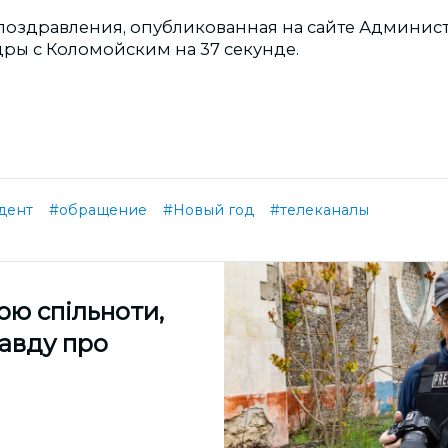
поздравления, опубликованная на сайте Админис
дры с Коломойским на 37 секунде.
дент
#обращение
#Новый год
#телеканалы
ою спільноти,
равду про