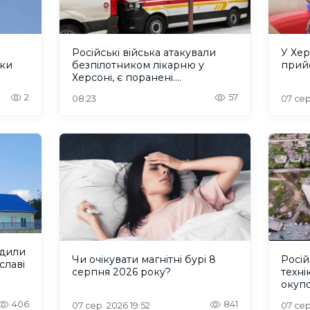
Російські війська атакували
У Хер
аки
безпілотником лікарню у
прийо
Херсоні, є поранені.
ОНОВЛЕНО
2
57
08:23
07 сер
одили
Чи очікувати магнітні бурі 8
Росій
славі
серпня 2026 року?
техні
окуп
Херс
406
841
07 сер. 2026 19:52
07 сер