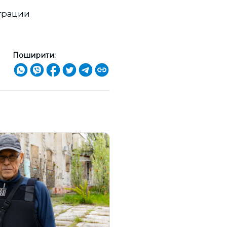
трации
Поширити: