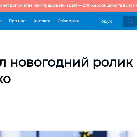
онат допомагає нам працювати й далі — для Херсонщини та всієї Ук
и
Про нас
Контакти
Cпівпраця
ал новогодний ролик
ко