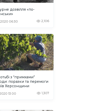
урне дозвілля «по-
онськи»
2,106
. 2020 06:30
отьбі з “примхами”
оди: поразки та перемоги
ріїв Херсонщини
1,307
 2020 13:00