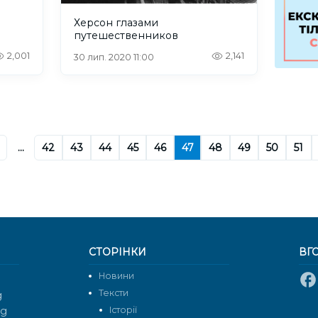
Херсон глазами
путешественников
2,001
2,141
30 лип. 2020 11:00
...
42
43
44
45
46
47
48
49
50
51
СТОРІНКИ
ВГ
Новини
Тексти
g
rg
Історії