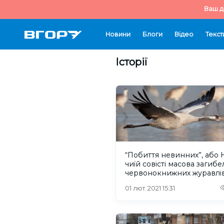
Ваш д
Новини
Блоги
Відео
Текст
Історії
“Побиття невинних”, або 
чиїй совісті масова загибе
червонокнижних журавлі
01 лют. 2021 15:31