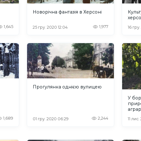
Новорічна фантазія в Херсоні
Культ
херс
1,645
1,977
25 гру. 2020 12:04
16 гру
Прогулянка однією вулицею
У бор
прир
агра
1,689
2,244
01 гру. 2020 06:29
11 лис.