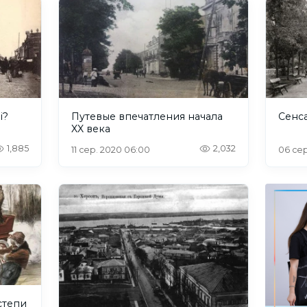
і?
Путевые впечатления начала
Сенса
XX века
1,885
2,032
11 сер. 2020 06:00
06 сер
степи