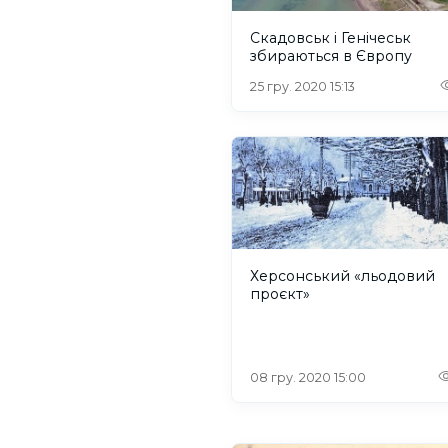
Скадовськ і Генічеськ
збираються в Європу
25 гру. 2020 15:13
Херсонський «льодовий
проєкт»
08 гру. 2020 15:00