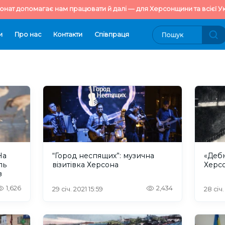
онат допомагає нам працювати й далі — для Херсонщини та всієї Ук
и
Про нас
Контакти
Cпівпраця
На
“Город неспящих”: музична
«Дебю
ль
візитівка Херсона
Херсо
в
1,626
2,434
29 січ. 2021 15:59
28 січ.