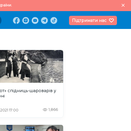
раїни.
Підтримати нас
т» спідниць-шароварів у
ні
1,866
 2021 17:00