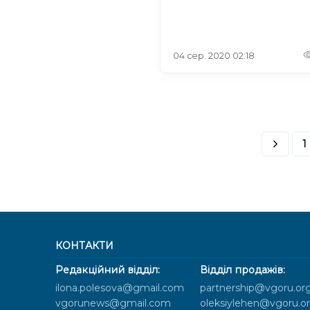
04 сер. 2020 02:18
1
КОНТАКТИ
Редакційний відділ:
Відділ продажів:
ilona.polesova@gmail.com
partnership@vgoru.or
vgorunews@gmail.com
oleksiylehen@vgoru.o