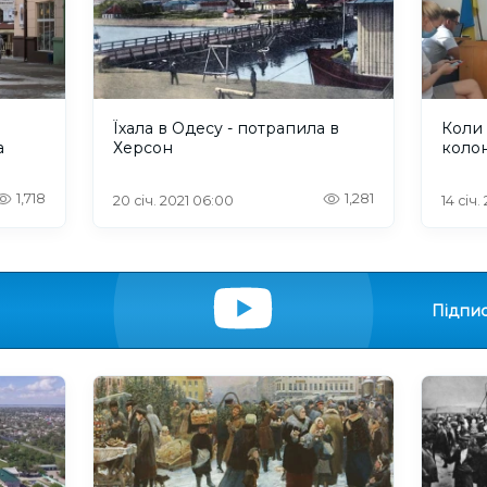
Їхала в Одесу - потрапила в
Коли 
а
Херсон
коло
1,718
1,281
20 січ. 2021 06:00
14 січ.
Підпис