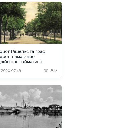
рцог Рішельє та граф
ерон намагалися
дійністю займатися…
866
. 2020 07:49