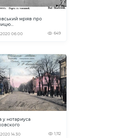
овcький мріяв про
зницю…
649
. 2020 06:00
 у нотариуса
ковского
1,112
. 2020 14:30