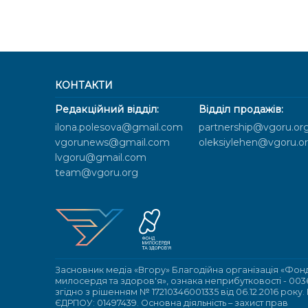
КОНТАКТИ
Редакційний відділ:
Відділ продажів:
ilona.polesova@gmail.com
partnership@vgoru.or
vgorunews@gmail.com
oleksiylehen@vgoru.o
lvgoru@gmail.com
team@vgoru.org
Засновник медіа «Вгору» Благодійна організація «Фон
милосердя та здоров'я», ознака неприбутковості - 003
згідно з рішенням № 17210346001335 від 06.12.2016 року.
ЄДРПОУ: 01497439. Основна діяльність – захист прав