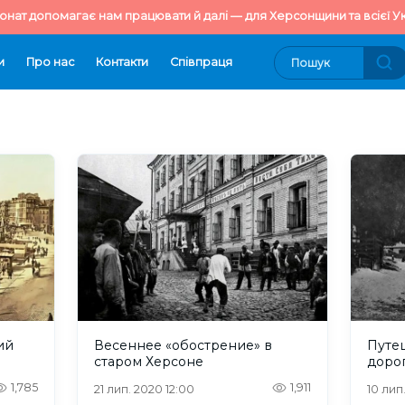
онат допомагає нам працювати й далі — для Херсонщини та всієї Ук
и
Про нас
Контакти
Cпівпраця
ий
Весеннее «обострение» в
Путе
старом Херсоне
доро
1,785
1,911
21 лип. 2020 12:00
10 лип