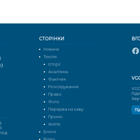
СТОРІНКИ
ВГ
Новини
Тексти
g
rg
Історії
Аналітика
VG
Фактчек
Розслідування
VGO
Під
Право
Хер
Фото
Перерва на каву
Пі
Промо
д
Життя
6
Блоги
 Код
Відео