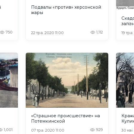
і
Подвалы «против» херсонской
жары
Скад
залі
750
1,112
22 тра. 2020 11:00
19 тра
«Страшное происшествие» на
Кража
Потемкинской
Кули
1,001
929
07 тра. 2020 11:00
30 кві