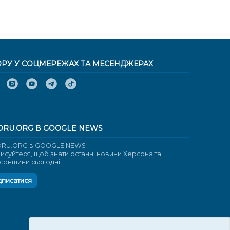
ОРУ У СОЦМЕРЕЖАХ ТА МЕСЕНДЖЕРАХ
ORU.ORG В GOOGLE NEWS
RU.ORG в GOOGLE NEWS
писуйтеся, щоб знати останні новини Херсона та
сонщини сьогодні
дписатися