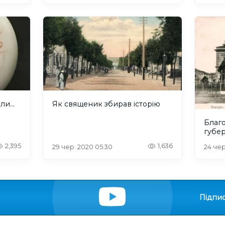
али…
Як священик збирав історію
Благо
губе
2,395
1,636
29 чер. 2020 05:30
24 чер
Підпис