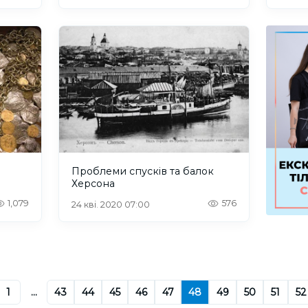
Проблеми спусків та балок
Херсона
1,079
576
24 кві. 2020 07:00
1
...
43
44
45
46
47
48
49
50
51
52