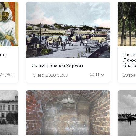
сон
Як ге
Ланж
благо
Як змінювався Херсон
1,792
1,673
10 чер. 2020 06:00
29 тра