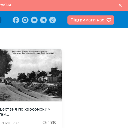
раїни.
Підтримати нас
шествия по херсонским
гам…
1,810
. 2020 12:32