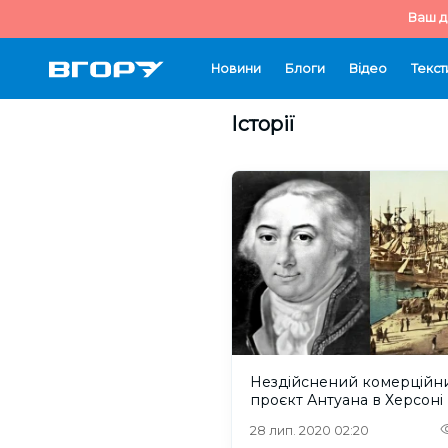
Ваш д
Новини
Блоги
Відео
Текст
Історії
Нездійснений комерційн
проєкт Антуана в Херсоні
28 лип. 2020 02:20