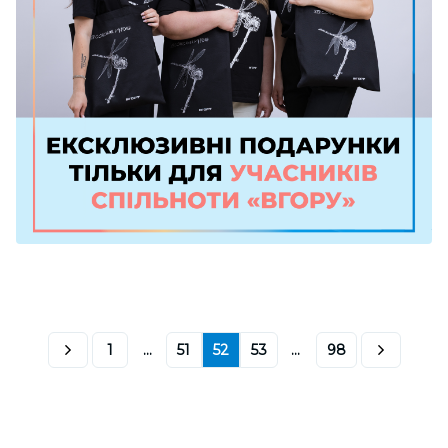
1
...
51
52
53
...
98