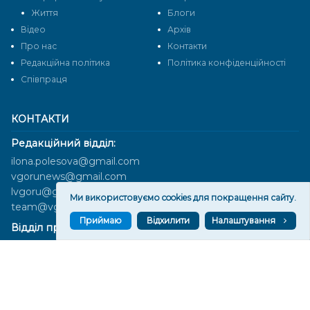
Життя
Блоги
Відео
Архів
Про нас
Контакти
Редакційна політика
Політика конфіденційності
Cпівпраця
КОНТАКТИ
Редакційний відділ:
ilona.polesova@gmail.com
vgorunews@gmail.com
lvgoru@gmail.com
Ми використовуємо cookies для покращення сайту.
team@vgoru.org
Приймаю
Відхилити
Налаштування
Відділ продажів:
partnership@vgoru.org
oleksiylehen@vgoru.org