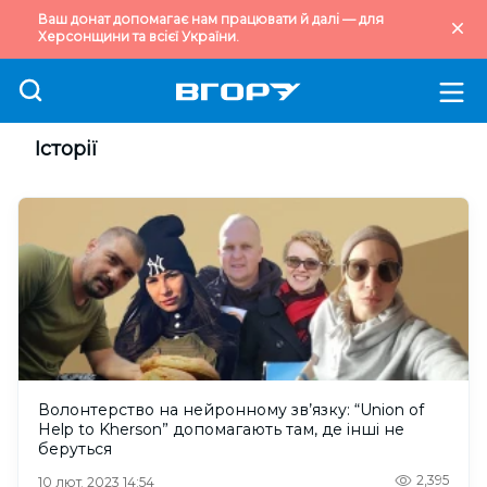
Ваш донат допомагає нам працювати й далі — для
Херсонщини та всієї України.
Історії
Волонтерство на нейронному зв’язку: “Union of
Help to Kherson” допомагають там, де інші не
беруться
2,395
10 лют. 2023 14:54