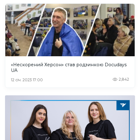
«Нескорений Херсон» став родзинкою Docudays
UA
2,842
12 січ. 2023 17:00