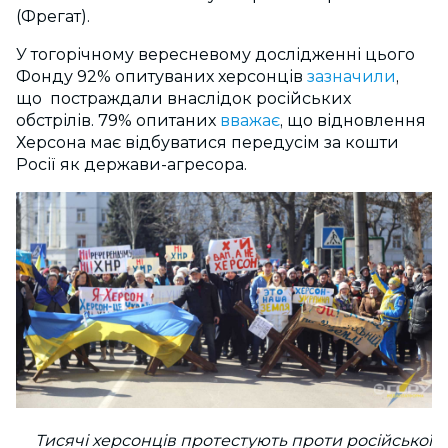
(Фрегат).
У тогорічному вересневому дослідженні цього
Фонду 92% опитуваних херсонців
зазначили
,
що постраждали внаслідок російських
обстрілів. 79% опитаних
вважає
, що відновлення
Херсона має відбуватися передусім за кошти
Росії як держави-агресора.
Тисячі херсонців протестують проти російської