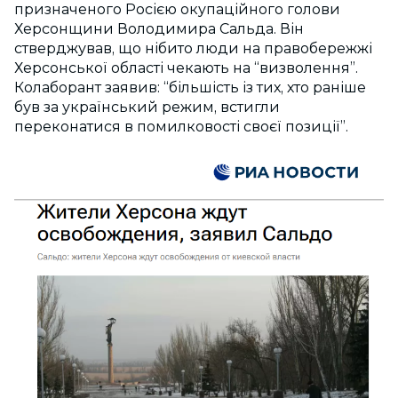
призначеного Росією окупаційного голови
Херсонщини Володимира Сальда. Він
стверджував, що нібито люди на правобережжі
Херсонської області чекають на “визволення”.
Колаборант заявив: “більшість із тих, хто раніше
був за український режим, встигли
переконатися в помилковості своєї позиції”.