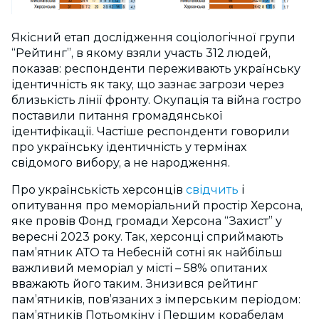
Якісний етап дослідження соціологічної групи
“Рейтинг”, в якому взяли участь 312 людей,
показав: респонденти переживають українську
ідентичність як таку, що зазнає загрози через
близькість лінії фронту. Окупація та війна гостро
поставили питання громадянської
ідентифікації. Частіше респонденти говорили
про українську ідентичність у термінах
свідомого вибору, а не народження.
Про українськість херсонців
свідчить
і
опитування про меморіальний простір Херсона,
яке провів Фонд громади Херсона “Захист” у
вересні 2023 року. Так, херсонці сприймають
пам’ятник АТО та Небесній сотні як найбільш
важливий меморіал у місті – 58% опитаних
вважають його таким. Знизився рейтинг
пам’ятників, пов’язаних з імперським періодом:
пам’ятників Потьомкіну і Першим корабелам