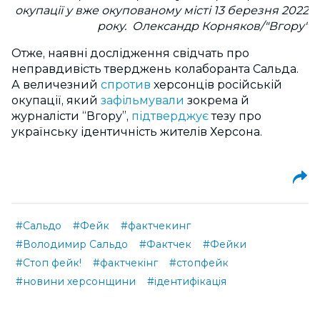
окупації у вже окупованому місті 13 березня 2022
року. Олександр Корняков/"Вгору"
Отже, наявні дослідження свідчать про
неправдивість тверджень колаборанта Сальда.
А величезний
спротив
херсонців російській
окупації, який
зафільмували
зокрема й
журналісти “Вгору”,
підтверджує
тезу про
українську ідентичність жителів Херсона.
#Сальдо
#Фейк
#фактчекинг
#Володимир Сальдо
#Фактчек
#Фейки
#Стоп фейк!
#фактчекінг
#стопфейк
#новини херсонщини
#ідентифікація