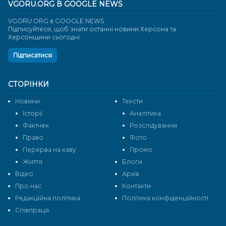
VGORU.ORG В GOOGLE NEWS
VGORU.ORG в GOOGLE NEWS
Підписуйтеся, щоб знати останні новини Херсона та
Херсонщини сьогодні
Підписатися
СТОРІНКИ
Новини
Тексти
Історії
Аналітика
Фактчек
Розслідування
Право
Фото
Перерва на каву
Промо
Життя
Блоги
Відео
Архів
Про нас
Контакти
Редакційна політика
Політика конфіденційності
Cпівпраця