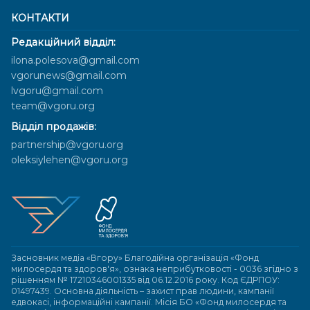
КОНТАКТИ
Редакційний відділ:
ilona.polesova@gmail.com
vgorunews@gmail.com
lvgoru@gmail.com
team@vgoru.org
Відділ продажів:
partnership@vgoru.org
oleksiylehen@vgoru.org
Засновник медіа «Вгору» Благодійна організація «Фонд
милосердя та здоров'я», ознака неприбутковості - 0036 згідно з
рішенням № 17210346001335 від 06.12.2016 року. Код ЄДРПОУ:
01497439. Основна діяльність – захист прав людини, кампанії
едвокасі, інформаційні кампанії. Місія БО «Фонд милосердя та