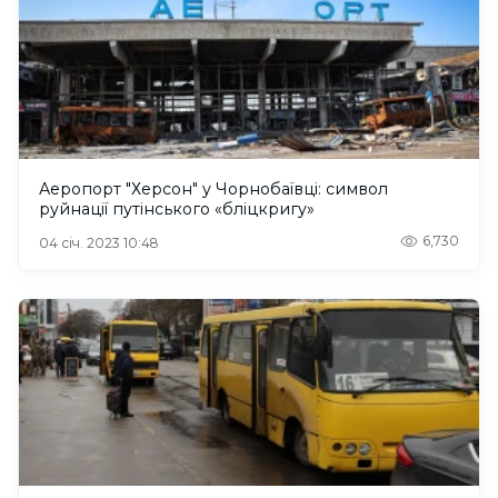
Аеропорт "Херсон" у Чорнобаївці: символ
руйнації путінського «бліцкригу»
6,730
04 січ. 2023 10:48