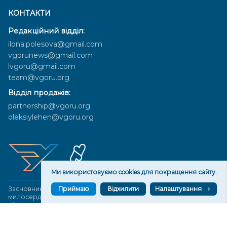
КОНТАКТИ
Редакційний відділ:
ilona.polesova@gmail.com
vgorunews@gmail.com
lvgoru@gmail.com
team@vgoru.org
Відділ продажів:
partnership@vgoru.org
oleksiylehen@vgoru.org
Ми використовуємо cookies для покращення сайту.
Приймаю
Відхилити
Налаштування
Засновник медіа «Вгору» Благодійна організація «Фонд
милосердя та здоров'я», ознака неприбутковості - 0036 згідно з
рішенням № 17210346001335 від 06.12.2016 року. Код ЄДРПОУ:
01497439. Основна діяльність – захист прав людини, кампанії
едвокасі, інформаційні кампанії. Місія БО «Фонд милосердя та