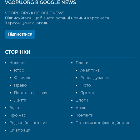
VGORU.ORG В GOOGLE NEWS
VGORU.ORG в GOOGLE NEWS
Підписуйтеся, щоб знати останні новини Херсона та
Херсонщини сьогодні
Підписатися
СТОРІНКИ
Новини
Тексти
Історії
Аналітика
Фактчек
Розслідування
Право
Фото
Перерва на каву
Промо
Життя
Блоги
Відео
Архів
Про нас
Контакти
Редакційна політика
Політика конфіденційності
Cпівпраця