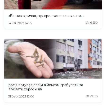
«Він так кричав, що кров холола в жилах»…
6,650
14 кві. 2023 14:55
росія потурає своїм військам грабувати та
вбивати херсонців
2,823
31 бер. 2023 15:00