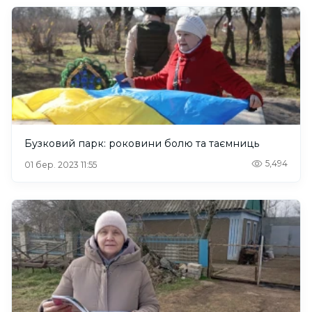
Бузковий парк: роковини болю та таємниць
5,494
01 бер. 2023 11:55