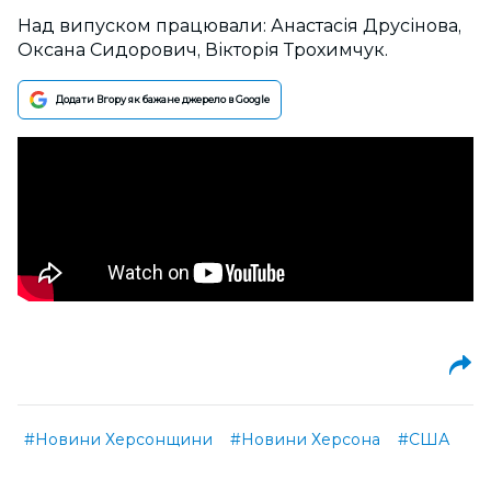
Над випуском працювали: Анастасія Друсінова,
Оксана Сидорович, Вікторія Трохимчук.
Додати Вгору як бажане джерело в Google
#Новини Херсонщини
#Новини Херсона
#США