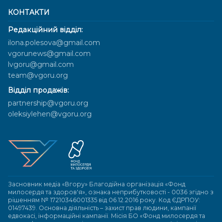
КОНТАКТИ
Редакційний відділ:
ilona.polesova@gmail.com
vgorunews@gmail.com
lvgoru@gmail.com
team@vgoru.org
Відділ продажів:
partnership@vgoru.org
oleksiylehen@vgoru.org
Засновник медіа «Вгору» Благодійна організація «Фонд
милосердя та здоров'я», ознака неприбутковості - 0036 згідно з
рішенням № 17210346001335 від 06.12.2016 року. Код ЄДРПОУ:
01497439. Основна діяльність – захист прав людини, кампанії
едвокасі, інформаційні кампанії. Місія БО «Фонд милосердя та