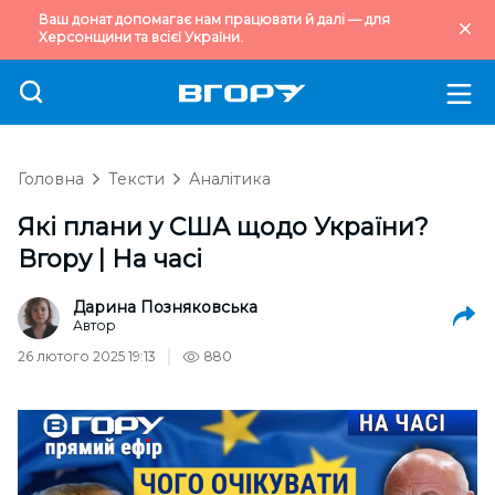
Ваш донат допомагає нам працювати й далі — для
Херсонщини та всієї України.
Головна
Тексти
Аналітика
Які плани у США щодо України?
Вгору | На часі
Дарина Позняковська
Автор
26 лютого 2025 19:13
880