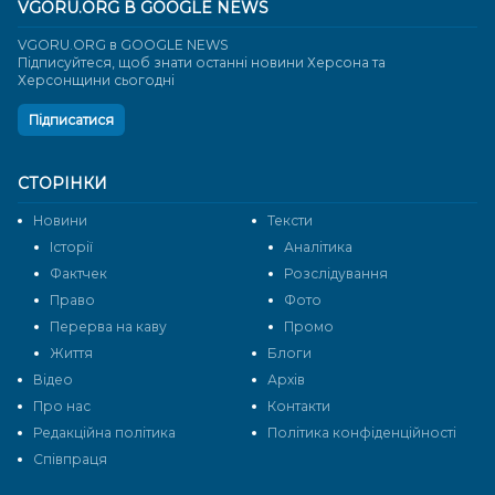
VGORU.ORG В GOOGLE NEWS
VGORU.ORG в GOOGLE NEWS
Підписуйтеся, щоб знати останні новини Херсона та
Херсонщини сьогодні
Підписатися
СТОРІНКИ
Новини
Тексти
Історії
Аналітика
Фактчек
Розслідування
Право
Фото
Перерва на каву
Промо
Життя
Блоги
Відео
Архів
Про нас
Контакти
Редакційна політика
Політика конфіденційності
Cпівпраця