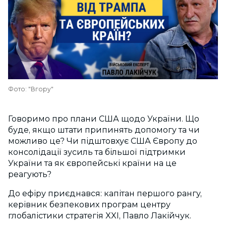
Фото: "Вгору"
Говоримо про плани США щодо України. Що
буде, якщо штати припинять допомогу та чи
можливо це? Чи підштовхує США Європу до
консолідації зусиль та більшої підтримки
України та як європейські країни на це
реагують?
До ефіру приєднався: капітан першого рангу,
керівник безпекових програм центру
глобалістики стратегія XXI, Павло Лакійчук.