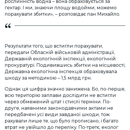
рослинність водна – вона обраховується за
гектар. І ми, знаючи площу водойми, можемо
порахувати збитки», – розповідає пан Михайло.
Результати того, що встигли порахувати,
передали Обласній військовій адміністрації,
Державній екологічній інспекції, екологічній
прокуратурі. Подивившись збитки на місцевості,
Державна екологічна інспекція обраховувала
шкоду за методикою – 1,5 млрд грн.
Однак ця цифра значно занижена. Бо, по-перше,
всю територію заплави дослідити не встигли
через обмежений штат і стислі терміни. По-
друге, наявними законодавчими актами не
передбачені усі види завданої шкоди, тож
рахували лише те, що було прописано, і багато
втрат не увійшло до переліку. По-третє, еколог