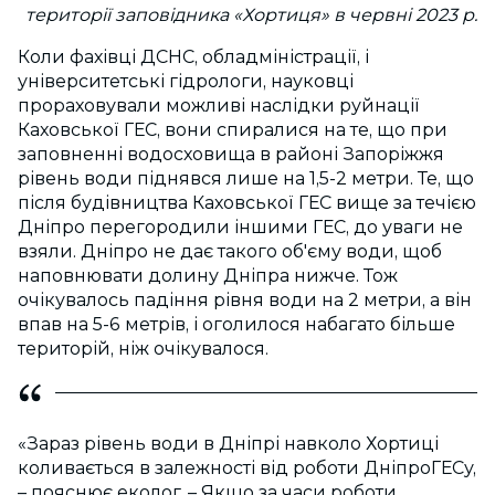
території заповідника «Хортиця» в червні 2023 р.
Коли фахівці ДСНС, обладміністрації, і
університетські гідрологи, науковці
прораховували можливі наслідки руйнації
Каховської ГЕС, вони спиралися на те, що при
заповненні водосховища в районі Запоріжжя
рівень води піднявся лише на 1,5-2 метри. Те, що
після будівництва Каховської ГЕС вище за течією
Дніпро перегородили іншими ГЕС, до уваги не
взяли. Дніпро не дає такого об'єму води, щоб
наповнювати долину Дніпра нижче. Тож
очікувалось падіння рівня води на 2 метри, а він
впав на 5-6 метрів, і оголилося набагато більше
територій, ніж очікувалося.
«Зараз рівень води в Дніпрі навколо Хортиці
коливається в залежності від роботи ДніпроГЕСу,
– пояснює еколог. – Якщо за часи роботи