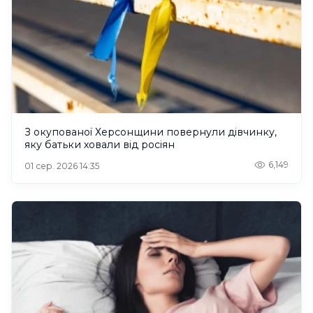
З окупованої Херсонщини повернули дівчинку,
яку батьки ховали від росіян
6,149
01 сер. 2026 14:35