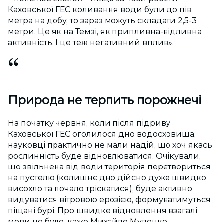
Каховської ГЕС коливання води були до пів
метра на добу, то зараз можуть складати 2,5-3
метри. Це як на Темзі, як припливна-відливна
активність. І це теж негативний вплив».
Природа не терпить порожнечі
На початку червня, коли після підриву
Каховської ГЕС оголилося дно водосховища,
науковці практично не мали надій, що хоч якась
рослинність буде відновлюватися. Очікували,
що звільнена від води територія перетвориться
на пустелю (колишнє дно дійсно дуже швидко
висохло та почало тріскатися), буде активно
видуватися вітровою ерозією, формуватимуться
піщані бурі. Про швидке відновлення взагалі
мови не було, каже Михайло Муленко.