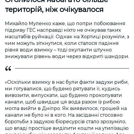
територій, ніж очікувалося
Михайло Муленко каже, що попри побоювання
підриву ГЕС насправді ніхто не очікував таких
масштабів руйнації. Однак на Хортиці розуміли, з
чим можуть зіткнутися, коли сталося падіння
рівня води взимку – тоді окупанти штучно
знижували рівень води через відкриті шандори.
«Оскільки взимку в нас були факти задухи риби,
ми готувалися, що будемо рятувати її, кудись
вивозити, випускати, що будемо прокопувати
канали, щоб швидше ця вода разом із рибою
могла вийти в Дніпро. Як виявилося, грошей на
канали не було ні в кого. На засіданні стосовно
боротьби з задухою біоресурсів стало зрозуміло,
що владі простіше виділити кошти на утилізацію