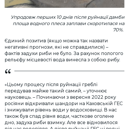
Упродовж перших 10 днів після руйнації дамби
площа водного плеса заплави скоротилася на
70%.
Єдиний позитив (якщо можна так назвати
негативні прогнози, які не справдилися) –
фактів задухи риби не було. За рахунок пологого
рельєфу місцевості вода винесла з собою рибу.
«Цьому процесу після руйнації греблі
передував майже такий самий, – уточнює
науковець. – Починаючи з вересня 2022 року
росіяни відкривали шандори на Каховській ГЕС
і знижували рівень води у водосховищі. В нас
також був спад рівня води, часткове оголене
дно, задуха риби взимку. Але все відновилося
під час водопілля. А після руйнації ГЕС ці водні