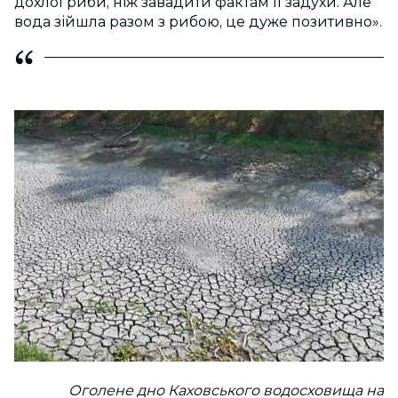
дохлої риби, ніж завадити фактам її задухи. Але
вода зійшла разом з рибою, це дуже позитивно».
Оголене дно Каховського водосховища на