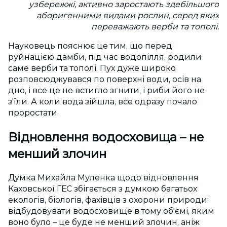
узбережжі, активно заростають здебільшого
аборигенними видами рослин, серед яких
переважають верби та тополі.
Науковець пояснює це тим, що перед
руйнацією дамби, під час водопілля, родили
саме верби та тополі. Пух дуже широко
розповсюджувався по поверхні води, осів на
дно, і все це не встигло згнити, і риби його не
з'їли. А коли вода зійшла, все одразу почало
проростати.
Відновлення водосховища – не
менший злочин
Думка Михайла Муленка щодо відновлення
Каховської ГЕС збігається з думкою багатьох
екологів, біологів, фахівців з охорони природи:
відбудовувати водосховище в тому об'ємі, яким
воно було – це буде не менший злочин, аніж