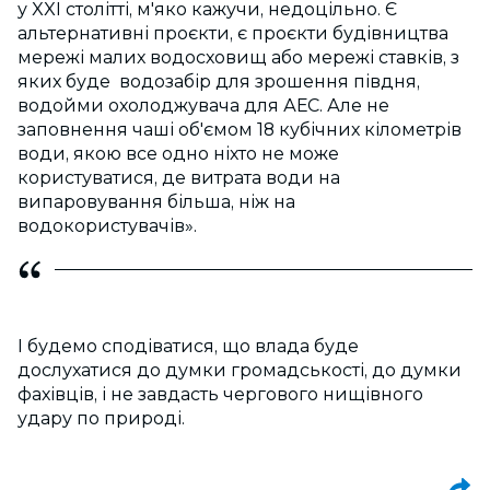
у XXI столітті, м'яко кажучи, недоцільно. Є
альтернативні проєкти, є проєкти будівництва
мережі малих водосховищ або мережі ставків, з
яких буде водозабір для зрошення півдня,
водойми охолоджувача для АЕС. Але не
заповнення чаші об'ємом 18 кубічних кілометрів
води, якою все одно ніхто не може
користуватися, де витрата води на
випаровування більша, ніж на
водокористувачів».
І будемо сподіватися, що влада буде
дослухатися до думки громадськості, до думки
фахівців, і не завдасть чергового нищівного
удару по природі.