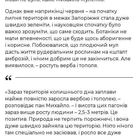
Однак вже наприкінці червня – на початку
липня територія в межах Запоріжжя стала дуже
швидко зеленіти, і науковцям спочатку було
важко зрозуміти, що саме сходить. Ботаніки не
мали впевненості, що це буде щось аборигенне
і корисне. Побоювалися, що плодючий мул
дасть життя рудеральним рослинам на кшталт
амброзій, і нічим добрим це не закінчиться. Але
виявилося, – ростуть верба і тополя.
«Зараз територія колишнього дна заплави
майже повністю заросла вербою і тополею, –
розповідає пан Михайло. – І висота цих пагонів
зараз вище росту людини – 2,5-3 метрів. Це
позитив. Природа не терпить порожнечі, і вона
дуже швидко зайняла цю територію. Ніхто нічого
там спеціально не засіював, і росло все дуже