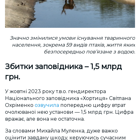
Значно змінилися умови існування тваринного
населення, зокрема 59 видів птахів, життя яких
безпосередньо пов’язане з водою.
Збитки заповідника – 1,5 млрд
грн.
У жовтні 2023 року т.в.о. гендиректора
Національного заповідника «Хортиця» Світлана
Охріменко
озвучила
попередню цифру втрат
очолюваної нею установи — 1,5 млрд грн. Цифра
вражає, але вона не остаточна.
За словами Михайла Муленка, дуже важко
оцінити завдану шкоду, керуючись сучасним