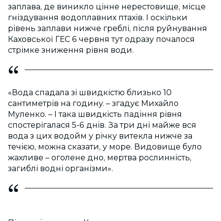
заплава, де виникло цінне нерестовище, місце
гніздування водоплавних птахів. І оскільки
рівень заплави нижче греблі, після руйнування
Каховської ГЕС 6 червня тут одразу почалося
стрімке зниження рівня води.
«Вода спадала зі швидкістю близько 10
сантиметрів на годину. – згадує Михайло
Муленко. – І така швидкість падіння рівня
спостерігалася 5-6 днів. За три дні майже вся
вода з цих водойм у річку витекла нижче за
течією, можна сказати, у море. Видовище було
жахливе – оголене дно, мертва рослинність,
загиблі водні організми».