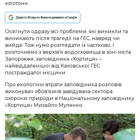
кілотонн.
Додати Вгору як бажане джерело в Google
Осягнути одразу всі проблеми, які виникли та
виникають після трагедії на ГЕС, навряд чи
вийде. Тож нумо розглядати їх частково. І
розпочнемо з верхів'я водосховища в зоні міста
Запоріжжя, заповідника «Хортиця» –
найвіддаленішої від Каховської ГЕС
постраждалої місцини.
Про екологічні втрати заповідника розповів
виконувач обов’язків завідувача сектора
охорони природи в Національному заповіднику
«Хортиця» Михайло Муленко.