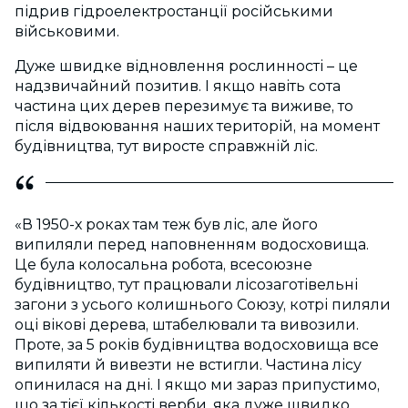
підрив гідроелектростанції російськими
військовими.
Дуже швидке відновлення рослинності – це
надзвичайний позитив. І якщо навіть сота
частина цих дерев перезимує та виживе, то
після відвоювання наших територій, на момент
будівництва, тут виросте справжній ліс.
«В 1950-х роках там теж був ліс, але його
випиляли перед наповненням водосховища.
Це була колосальна робота, всесоюзне
будівництво, тут працювали лісозаготівельні
загони з усього колишнього Союзу, котрі пиляли
оці вікові дерева, штабелювали та вивозили.
Проте, за 5 років будівництва водосховища все
випиляти й вивезти не встигли. Частина лісу
опинилася на дні. І якщо ми зараз припустимо,
що за тієї кількості верби, яка дуже швидко