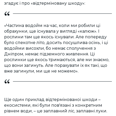
згадує і про «відтерміновану шкоду»:
«Частина водойм на час, коли ми робили ці
обрахунки, ще існувала у вигляді «калюж». І
рослини там ще якось існували. Але попереду
було спекотне літо, досить посушлива осінь, і ці
водойми висохли, бо немає сполучення з
Дніпром, немає підземного живлення. Ці
рослинки ще якось тримаються, але ми знаємо,
що вони загинуть. Але порахувати їх як такі, що
вже загинули, ми ще не можемо».
Ще один приклад відтермінованої шкоди –
екосистеми, які були пов'язані з конкретним
рівнем води, – це заплавний ліс, заплавні луки.