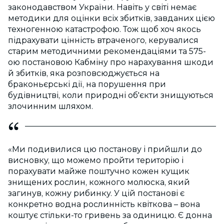
законодавством України. Навіть у світі немає
методики для оцінки всіх збитків, завданих цією
техногенною катастрофою. Тож щоб хоч якось
підрахувати цінність втраченого, керувалися
старим методичними рекомендаціями та 575-
ою постановою Кабміну про нарахування шкоди
й збитків, яка розповсюджується на
браконьєрські дії, на порушення при
будівництві, коли природні об'єкти знищуються
злочинним шляхом.
«Ми подивилися цю постанову і прийшли до
висновку, що можемо пройти територію і
порахувати майже поштучно кожен кущик
знищених рослин, кожного молюска, який
загинув, кожну рибинку. У цій постанові є
конкретно водна рослинність квіткова – вона
коштує стільки-то гривень за одиницю. Є донна