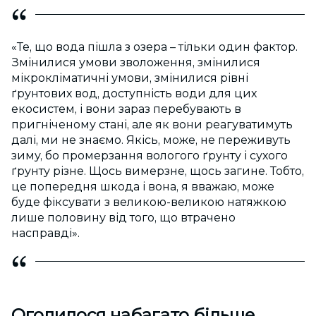
«Те, що вода пішла з озера – тільки один фактор.
Змінилися умови зволоження, змінилися
мікрокліматичні умови, змінилися рівні
ґрунтових вод, доступність води для цих
екосистем, і вони зараз перебувають в
пригніченому стані, але як вони реагуватимуть
далі, ми не знаємо. Якісь, може, не переживуть
зиму, бо промерзання вологого ґрунту і сухого
ґрунту різне. Щось вимерзне, щось загине. Тобто,
це попередня шкода і вона, я вважаю, може
буде фіксувати з великою-великою натяжкою
лише половину від того, що втрачено
насправді».
Оголилося набагато більше