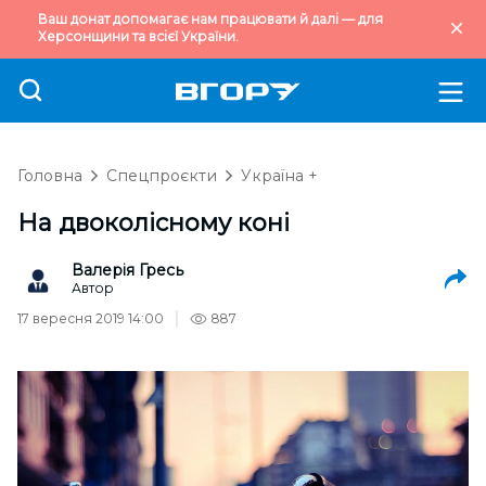
Ваш донат допомагає нам працювати й далі — для
Херсонщини та всієї України.
Головна
Спецпроєкти
Україна +
На двоколісному коні
Валерія Гресь
Автор
17 вересня 2019 14:00
887