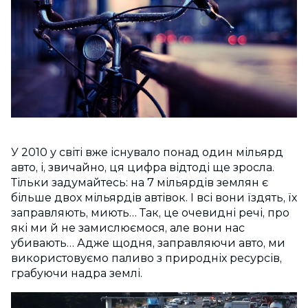
У 2010 у світі вже існувало понад один мільярд
авто, і, звичайно, ця цифра відтоді ще зросла.
Тільки задумайтесь: на 7 мільярдів землян є
більше двох мільярдів автівок. І всі вони їздять, їх
заправляють, миють… Так, це очевидні речі, про
які ми й не замислюємося, але вони нас
убивають… Адже щодня, заправляючи авто, ми
використовуємо паливо з природніх ресурсів,
грабуючи надра землі.