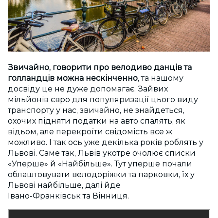
Звичайно, говорити про велодиво данців та
голландців можна нескінченнo
, та нашому
досвіду це не дуже допомагає. Зайвих
мільйонів євро для популяризації цього виду
транспорту у нас, звичайно, не знайдеться,
охочих підняти податки на авто спалять, як
відьом, але перекроїти свідомість все ж
можливо. І так ось уже декілька років роблять у
Львові. Саме так, Львів укотре очолює списки
«Уперше» й «Найбільше». Тут уперше почали
облаштовувати велодоріжки та парковки, їх у
Львові найбільше, далі йде
Івано-Франківськ та Вінниця.