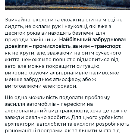
Звичайно, екологи та екоактивісти на місці не
сидять, не склали рук і науковці, які вже з
десяток років винаходять безпечні для
природи замінники.
Найбільший забруднювач
довкілля – промисловість, за ним – транспорт.
І
як не крути, але, зважаючи на ритм сучасного
життя, неможливо повністю відмовитися від
авто, але можна покращити ситуацію,
використовуючи альтернативне паливо, яке
менше забруднює атмосферу, або ж
виготовляючи електрокари.
Ще одна можливість подолати проблему
засилля автомобілів – пересісти на
альтернативний вид транспорту, хоча це теж не
завжди реально зробити. Для цього урбаністи,
архітектори, автолобісти та екологи розробляють
різноманітні програми, як звільнити міста від