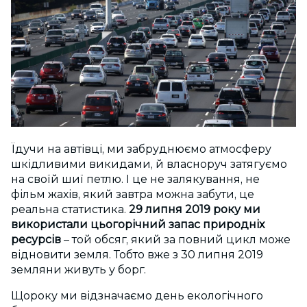
Їдучи на автівці, ми забруднюємо атмосферу
шкідливими викидами, й власноруч затягуємо
на своїй шиї петлю. І це не залякування, не
фільм жахів, який завтра можна забути, це
реальна статистика.
29 липня 2019 року ми
використали цьогорічний запас природніх
ресурсів
– той обсяг, який за повний цикл може
відновити земля. Тобто вже з 30 липня 2019
земляни живуть у борг.
Щороку ми відзначаємо день екологічного