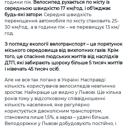
години пік.
Велосипед рухається по місту із
середньою швидкістю 17 км/год. і об'їжджає
будь-які затори
. Середня швидкість
переміщення автомобіля по місту становить 25-
30 км/год., а в години пік – не перевищує 13 км/
год.
З погляду екології велотранспорт – це порятунок
міського середовища від вихлопних газів. Крім
того, це спасіння людських життів від наслідків
ДТП, які забирають щороку більше 5 тисяч життів
і нівечать 45 тисяч осіб.
Але не все так погано в Україні. Насправді
кількість користувачів велосипедів невпинно
зростає. Найкраще це видно у Львові. Ще кілька
років тому у відсотковому співвідношенні
кількість населення, яке регулярно
користується двоколісним транспортом,
становила лише 1,5%, а зараз – удвічі більше.
Велодоріжки у Львові добудовують постійно, і