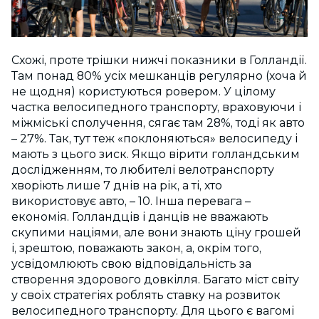
Схожі, проте трішки нижчі показники в Голландії.
Там понад 80% усіх мешканців регулярно (хоча й
не щодня) користуються ровером. У цілому
частка велосипедного транспорту, враховуючи і
міжміські сполучення, сягає там 28%, тоді як авто
– 27%. Так, тут теж «поклоняються» велосипеду і
мають з цього зиск. Якщо вірити голландським
дослідженням, то любителі велотранспорту
хворіють лише 7 днів на рік, а ті, хто
використовує авто, – 10. Інша перевага –
економія. Голландців і данців не вважають
скупими націями, але вони знають ціну грошей
і, зрештою, поважають закон, а, окрім того,
усвідомлюють свою відповідальність за
створення здорового довкілля. Багато міст світу
у своїх стратегіях роблять ставку на розвиток
велосипедного транспорту. Для цього є вагомі