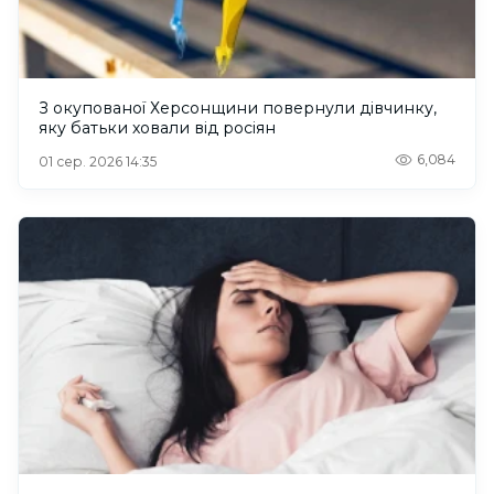
З окупованої Херсонщини повернули дівчинку,
яку батьки ховали від росіян
6,084
01 сер. 2026 14:35