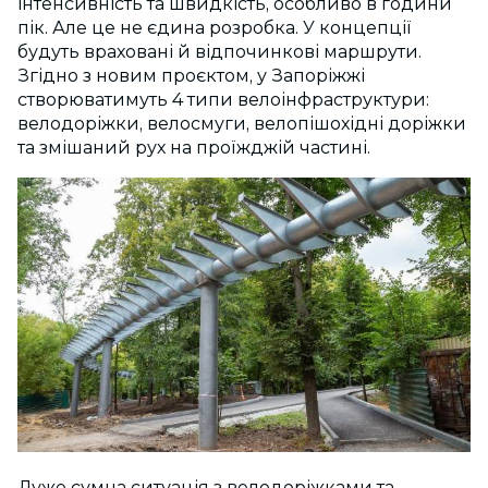
інтенсивність та швидкість, особливо в години
пік. Але це не єдина розробка. У концепції
будуть враховані й відпочинкові маршрути.
Згідно з новим проєктом, у Запоріжжі
створюватимуть 4 типи велоінфраструктури:
велодоріжки, велосмуги, велопішохідні доріжки
та змішаний рух на проїжджій частині.
Дуже сумна ситуація з велодоріжками та