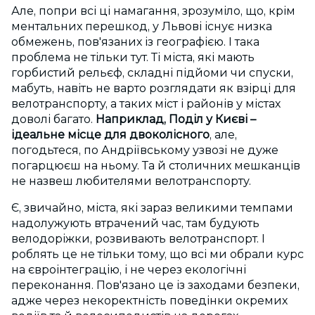
Але, попри всі ці намагання, зрозуміло, що, крім
ментальних перешкод, у Львові існує низка
обмежень, пов'язаних із географією. І така
проблема не тільки тут. Ті міста, які мають
горбистий рельєф, складні підйоми чи спуски,
мабуть, навіть не варто розглядати як взірці для
велотранспорту, а таких міст і районів у містах
доволі багато.
Наприклад, Поділ у Києві –
ідеальне місце для двоколісного
, але,
погодьтеся, по Андріївському узвозі не дуже
погарцюєш на ньому. Та й столичних мешканців
не назвеш любителями велотранспорту.
Є, звичайно, міста, які зараз великими темпами
надолужують втрачений час, там будують
велодоріжки, розвивають велотранспорт. І
роблять це не тільки тому, що всі ми обрали курс
на євроінтеграцію, і не через екологічні
переконання. Пов'язано це із заходами безпеки,
адже через некоректність поведінки окремих