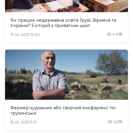
Як працює недержавна освіта Грузії, Вірменії та
України? 5 історій з приватних шкіл
4,468
17 січ. 2021 12:00
Фермер-художник або творчий екофармінг по-
грузинськи
4,318
15 січ. 2021 11:31