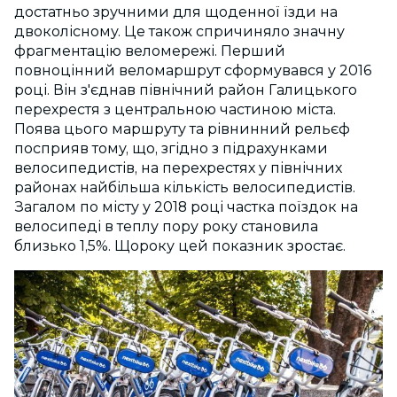
достатньо зручними для щоденної їзди на
двоколісному. Це також спричиняло значну
фрагментацію веломережі. Перший
повноцінний веломаршрут сформувався у 2016
році. Він з'єднав північний район Галицького
перехрестя з центральною частиною міста.
Поява цього маршруту та рівнинний рельєф
посприяв тому, що, згідно з підрахунками
велосипедистів, на перехрестях у північних
районах найбільша кількість велосипедистів.
Загалом по місту у 2018 році частка поїздок на
велосипеді в теплу пору року становила
близько 1,5%. Щороку цей показник зростає.