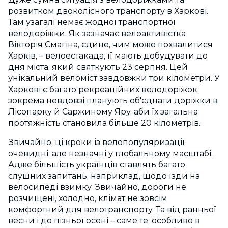
розвитком двоколісного транспорту в Харкові.
Там узагалі немає жодної транспортної
велодоріжки. Як зазначає велоактивістка
Вікторія Смагіна, єдине, чим може похвалитися
Харків, – велоестакада, її мають добудувати до
дня міста, який святкують 23 серпня. Цей
унікальний веломіст завдовжки три кілометри. У
Харкові є багато рекреаційних велодоріжок,
зокрема невдовзі планують об'єднати доріжки в
Лісопарку й Саржиному Яру, аби їх загальна
протяжність становила більше 20 кілометрів.
Звичайно, ці кроки із велопопуляризації
очевидні, але незначні у глобальному масштабі.
Адже більшість українців ставлять багато
слушних запитань, наприклад, щодо їзди на
велосипеді взимку. Звичайно, дороги не
розчищені, холодно, клімат не зовсім
комфортний для велотранспорту. Та від ранньої
весни і до пізньої осені – саме те, особливо в