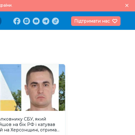
раїни.
Підтримати нас
олковнику СБУ, який
шов на бік РФ і катував
й на Херсонщині, отримав