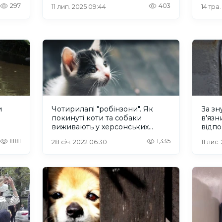
підоз
297
403
11 лип. 2025 09:44
14 тра.
и
Чотирилапі "робінзони". Як
За зн
покинуті коти та собаки
в'язн
виживають у херсонських
відпо
плавнях
пово
881
1,335
28 січ. 2022 06:30
11 лис.