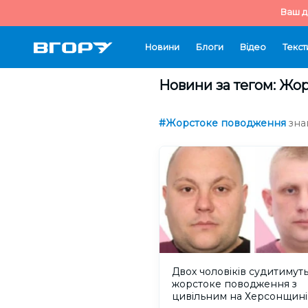
Ваш д
Новини
Блоги
Відео
Текст
Новини за тегом: Жо
#Жорстоке поводження
зна
Двох чоловіків судитимуть
жорстоке поводження з
цивільним на Херсонщині