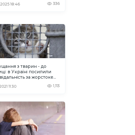
ру
336
 2025 18:46
ущання з тварин - до
иці: в Україні посилили
відальність за жорстоке
дження з тваринами
1,113
 2021 11:30