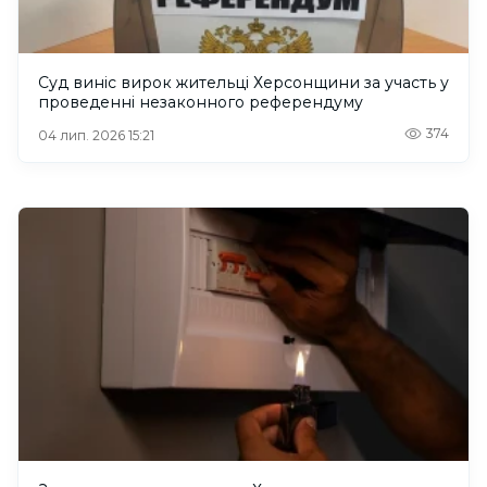
Суд виніс вирок жительці Херсонщини за участь у
проведенні незаконного референдуму
374
04 лип. 2026 15:21