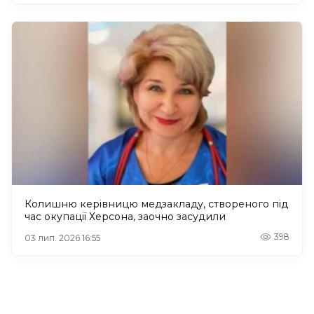
Колишню керівницю медзакладу, створеного під
час окупації Херсона, заочно засудили
398
03 лип. 2026 16:55