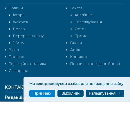
Новини
Тексти
Історії
Аналітика
Фактчек
Розслідування
Право
Фото
Перерва на каву
Промо
Життя
Блоги
Відео
Архів
Про нас
Контакти
Редакційна політика
Політика конфіденційності
Cпівпраця
Ми використовуємо cookies для покращення сайту.
КОНТАКТИ
Приймаю
Відхилити
Налаштування
Редакційний відділ:
ilona.polesova@gmail.com
vgorunews@gmail.com
lvgoru@gmail.com
team@vgoru.org