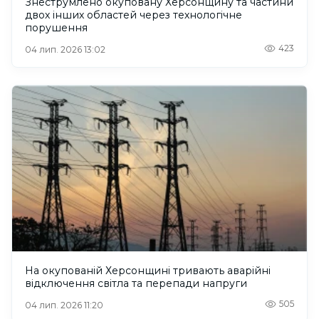
Знеструмлено окуповану Херсонщину та частини
двох інших областей через технологічне
порушення
423
04 лип. 2026 13:02
На окупованій Херсонщині тривають аварійні
відключення світла та перепади напруги
505
04 лип. 2026 11:20