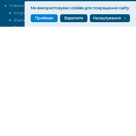
Новини
Тексти
Ми використовуємо cookies для покращення сайту.
Історії
Аналітика
Приймаю
Відхилити
Налаштування
Фактчек
Розслідування
Право
Фото
Перерва на каву
Промо
Життя
Блоги
Відео
Архів
Про нас
Контакти
Редакційна політика
Політика конфіденційності
Cпівпраця
КОНТАКТИ
Редакційний відділ:
ilona.polesova@gmail.com
vgorunews@gmail.com
lvgoru@gmail.com
team@vgoru.org