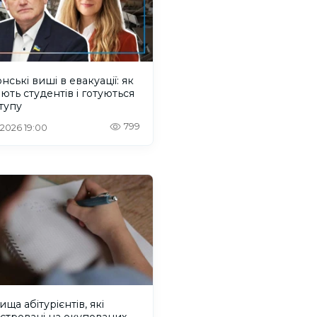
нські виші в евакуації: як
ють студентів і готуються
тупу
799
. 2026 19:00
ища абітурієнтів, які
стровані на окупованих