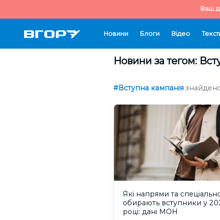
Ваш д
Новини
Блоги
Відео
Текст
Новини за тегом: Вст
#Вступна кампанія
знайдено 
Які напрями та спеціально
обирають вступники у 20
році: дані МОН