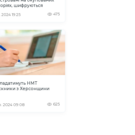
оріях, шифруються
475
. 2024 19:25
кладатимуть НМТ
скники з Херсонщини
625
. 2024 09:08