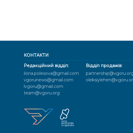
КОНТАКТИ
Редакційний відділ:
Відділ продажів:
ilona.polesova@gmail.com
partnership@vgoru.or
vgorunews@gmail.com
oleksiylehen@vgoru.o
lvgoru@gmail.com
team@vgoru.org