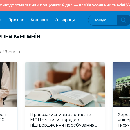
онат допомагає нам працювати й далі — для Херсонщини та всієї Ук
и
Про нас
Контакти
Cпівпраця
упна кампанія
39 статті
сті
Правозахисники закликали
Херс
26
МОН змінити порядок
уніве
підтвердження перебування
тисяч