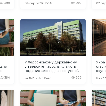
вступників на ТОТ
396
290
04 сер. 2026 16:56
02 сер
У Херсонському державному
Украї
дали
університеті зросла кількість
стає 
ів
поданих заяв під час вступної
окупо
кампанії
394
206
24 лип. 2026 15:47
03 чер