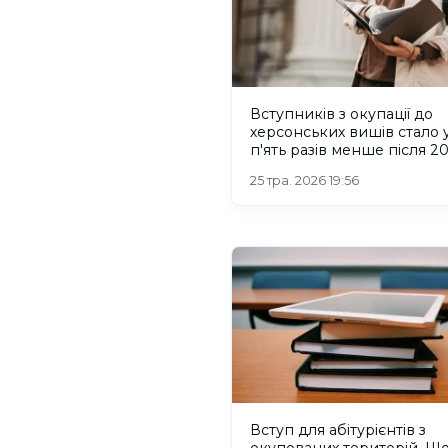
Вступників з окупації до
херсонських вишів стало 
п'ять разів менше після 2
року
25 тра. 2026 19:56
Вступ для абітурієнтів з
окупованих територій. Щ