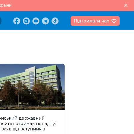
раїни.
Підтримати нас
онський державний
рситет отримав понад 1,4
і заяв від вступників