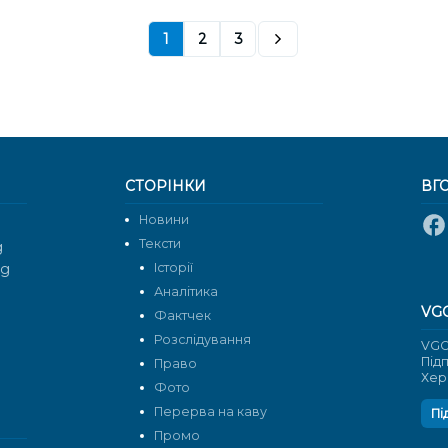
1
2
3
СТОРІНКИ
ВГ
Новини
Тексти
g
rg
Історії
Аналітика
VG
Фактчек
Розслідування
VGO
Під
Право
Хер
Фото
Перерва на каву
Пі
Промо