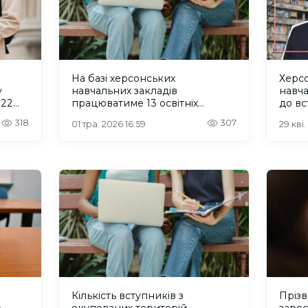
На базі херсонських
Херсо
у
навчальних закладів
навча
022
працюватиме 13 освітніх
до вс
центрів – перелік
318
307
01 тра. 2026 16:59
29 кві
Кількість вступників з
Прізв
о
окупованих територій
зареє