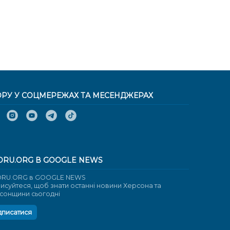
ОРУ У СОЦМЕРЕЖАХ ТА МЕСЕНДЖЕРАХ
ORU.ORG В GOOGLE NEWS
RU.ORG в GOOGLE NEWS
писуйтеся, щоб знати останні новини Херсона та
сонщини сьогодні
дписатися