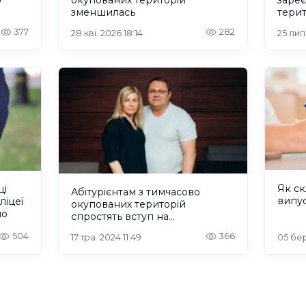
зменшилась
терит
377
282
28 кві. 2026 18:14
25 лип
Як с
ці
Абітурієнтам з тимчасово
випу
ліцеї
окупованих територій
мо
спростять вступ на
магістратуру
504
366
17 тра. 2024 11:49
05 бер