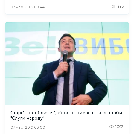
335
07 чер. 2019 09:44
Старі "нові обличчя", або хто тримає тіньові штаби
"Слуги народу"
1,393
07 чер. 2019 03:00