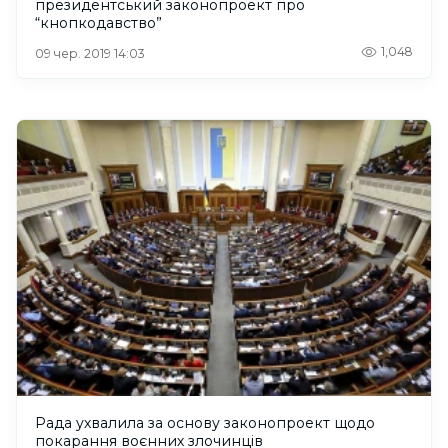
президентський законопроект про
“кнопкодавство”
1,048
09 чер. 2019 14:03
Рада ухвалила за основу законопроект щодо
покарання воєнних злочинців