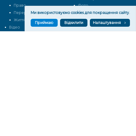
Право
Фото
Перерва на каву
Ми використовуємо cookies для покращення сайту.
Промо
Життя
Блоги
Приймаю
Відхилити
Налаштування
Відео
Архів
Про нас
Контакти
Редакційна політика
Політика конфіденційності
Cпівпраця
КОНТАКТИ
Редакційний відділ:
ilona.polesova@gmail.com
vgorunews@gmail.com
lvgoru@gmail.com
team@vgoru.org
Відділ продажів:
partnership@vgoru.org
oleksiylehen@vgoru.org