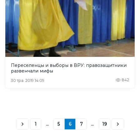
Переселенцы и выборы в ВРУ: правозащитники
развенчали мифы
842
30 тра. 2019 14:09
1
...
5
6
7
...
19