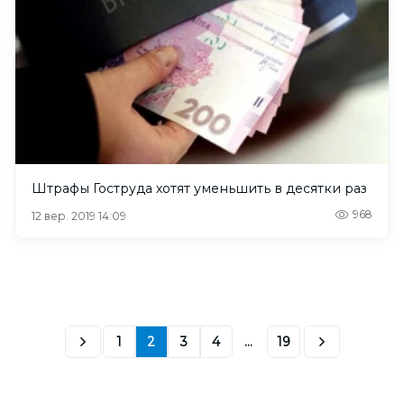
Штрафы Гоструда хотят уменьшить в десятки раз
968
12 вер. 2019 14:09
1
2
3
4
...
19