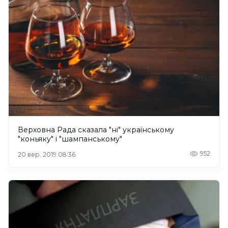
Верховна Рада сказала "ні" українському
"коньяку" і "шампанському"
952
20 вер. 2019 08:36