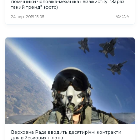
помічники чоловіка-механіка і візажистку: "Зараз
такий тренд". (фото)
994
24 вер. 2019 15:05
Верховна Рада вводить десятирічні контракти
для військових пілотів