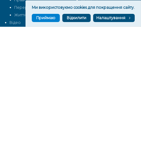
Перерва на каву
Ми використовуємо cookies для покращення сайту.
Промо
Життя
Блоги
Приймаю
Відхилити
Налаштування
Відео
Архів
Про нас
Контакти
Редакційна політика
Політика конфіденційності
Cпівпраця
КОНТАКТИ
Редакційний відділ:
ilona.polesova@gmail.com
vgorunews@gmail.com
lvgoru@gmail.com
team@vgoru.org
Відділ продажів:
partnership@vgoru.org
oleksiylehen@vgoru.org