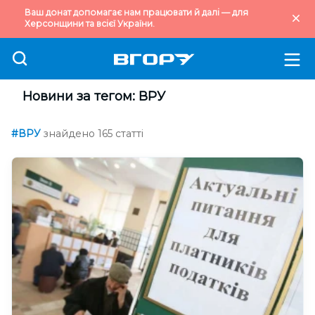
Ваш донат допомагає нам працювати й далі — для
Херсонщини та всієї України.
Новини за тегом: ВРУ
#ВРУ
знайдено 165 статті