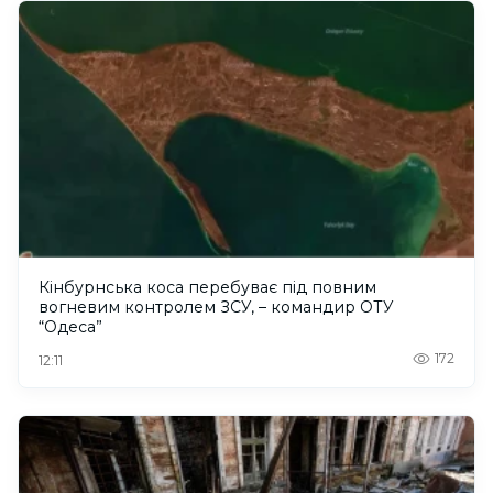
Кінбурнська коса перебуває під повним
вогневим контролем ЗСУ, – командир ОТУ
“Одеса”
172
12:11