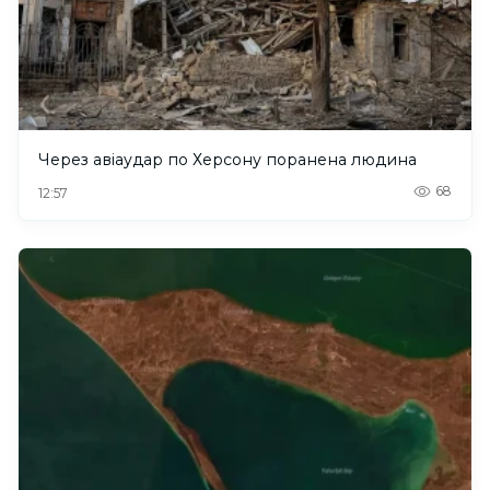
Через авіаудар по Херсону поранена людина
68
12:57