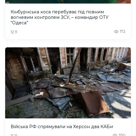
Кінбурнська коса перебуває під повним
вогневим контролем ЗСУ, – командир ОТУ
“Одеса”
172
12:11
Війська РФ спрямували на Херсон два КАБи
350
11:21