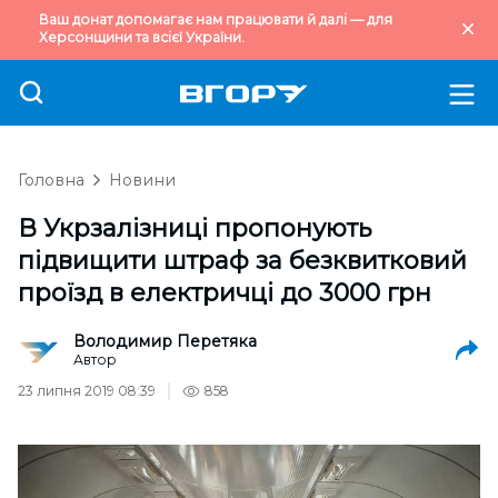
Ваш донат допомагає нам працювати й далі — для
Херсонщини та всієї України.
Головна
Новини
В Укрзалізниці пропонують
підвищити штраф за безквитковий
проїзд в електричці до 3000 грн
Володимир Перетяка
Автор
23 липня 2019 08:39
858