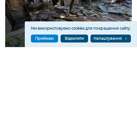
Ми використовуємо cookies для покращення сайту.
Приймаю
Відхилити
Налаштування
Війська РФ спрямували на Херсон два КАБи
350
11:21
Читати ще
МАТЕРІАЛИ ПАРТНЕРІВ