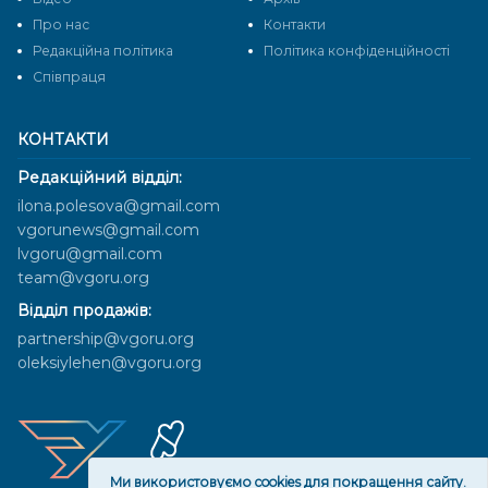
Про нас
Контакти
Редакційна політика
Політика конфіденційності
Cпівпраця
КОНТАКТИ
Редакційний відділ:
ilona.polesova@gmail.com
vgorunews@gmail.com
lvgoru@gmail.com
team@vgoru.org
Відділ продажів:
partnership@vgoru.org
oleksiylehen@vgoru.org
Ми використовуємо cookies для покращення сайту.