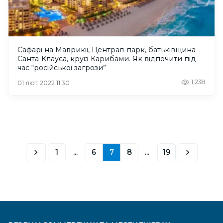
Сафарі на Маврикії, Централ-парк, батьківщина
Санта-Клауса, круїз Карибами. Як відпочити під
час “російської загрози”
1,238
01 лют. 2022 11:30
1
...
6
7
8
...
19