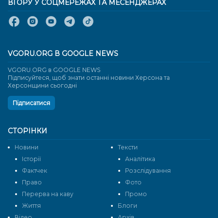
ВГОРУ У СОЦМЕРЕЖАХ ТА МЕСЕНДЖЕРАХ
VGORU.ORG В GOOGLE NEWS
VGORU.ORG в GOOGLE NEWS
Підписуйтеся, щоб знати останні новини Херсона та
Херсонщини сьогодні
Підписатися
СТОРІНКИ
Новини
Тексти
Історії
Аналітика
Фактчек
Розслідування
Право
Фото
Перерва на каву
Промо
Життя
Блоги
Відео
Архів