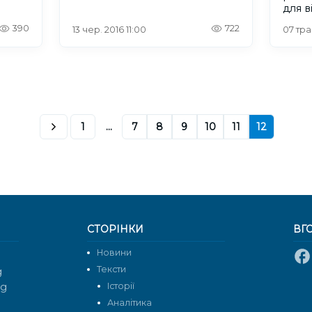
для в
390
722
13 чер. 2016 11:00
07 тра
1
...
7
8
9
10
11
12
СТОРІНКИ
ВГ
Новини
Тексти
g
rg
Історії
Аналітика