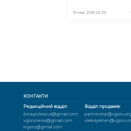
15 чер. 2016 02:00
КОНТАКТИ
Редакційний відділ:
Відділ продажів:
ilona.polesova@gmail.com
partnership@vgoru.or
vgorunews@gmail.com
oleksiylehen@vgoru.o
lvgoru@gmail.com