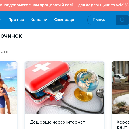
онат допомагає нам працювати й далі — для Херсонщини та всієї Ук
и
Про нас
Контакти
Cпівпраця
починок
атті
Дешевше через інтернет
Херс
рейт