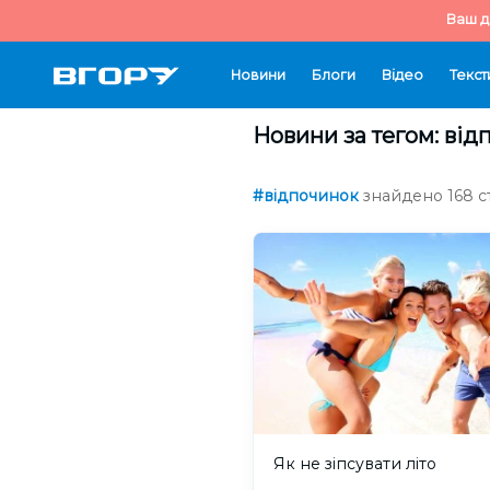
Ваш д
Новини
Блоги
Відео
Текст
Новини за тегом: від
#відпочинок
знайдено 168 ст
Як не зіпсувати літо