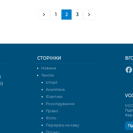
1
2
3
СТОРІНКИ
ВГ
Новини
Тексти
g
rg
Історії
Аналітика
VG
Фактчек
Розслідування
VGO
Під
Право
Хер
Фото
Перерва на каву
Пі
Промо