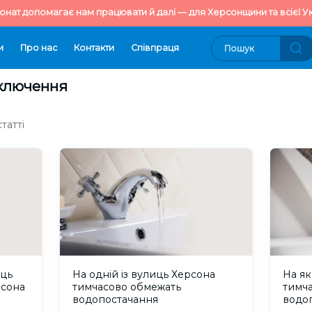
онат допомагає нам працювати й далі — для Херсонщини та всієї Ук
и
Про нас
Контакти
Cпівпраця
дключення
татті
иць
На одній із вулиць Херсона
На як
рсона
тимчасово обмежать
тимч
водопостачання
водо