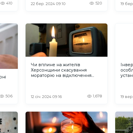
410
520
22 бер. 2024 09:10
19 бер
Чи вплине на жителів
Інвер
Херсонщини скасування
особл
мораторію на відключення
уста
оні
комунальних послуг за борги
506
1,678
12 січ. 2024 09:16
19 вер