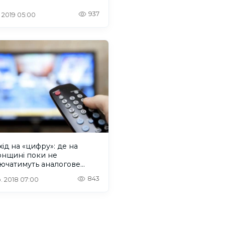
937
. 2019 05:00
ід на «цифру»: де на
онщині поки не
лючатимуть аналогове
ення
843
. 2018 07:00