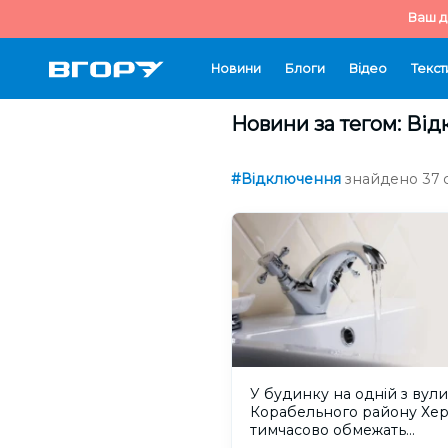
Ваш д
Новини
Блоги
Відео
Текст
Новини за тегом: Ві
#Відключення
знайдено 37 с
У будинку на одній з вул
Корабельного району Хе
тимчасово обмежать
водопостачання