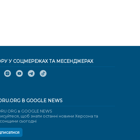
ОРУ У СОЦМЕРЕЖАХ ТА МЕСЕНДЖЕРАХ
ORU.ORG В GOOGLE NEWS
RU.ORG в GOOGLE NEWS
писуйтеся, щоб знати останні новини Херсона та
сонщини сьогодні
дписатися