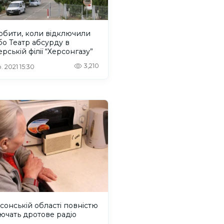
обити, коли відключили
або Театр абсурду в
ерській філії “Херсонгазу”
3,210
. 2021 15:30
сонській області повністю
ючать дротове радіо