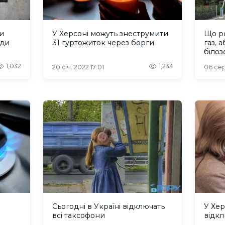
и
У Херсоні можуть знеструмити
Що р
ади
31 гуртожиток через борги
газ, 
білоз
1,032
1,233
20 січ. 2022 17:01
06 сер
Сьогодні в Україні відключать
У Хер
всі таксофони
відкл