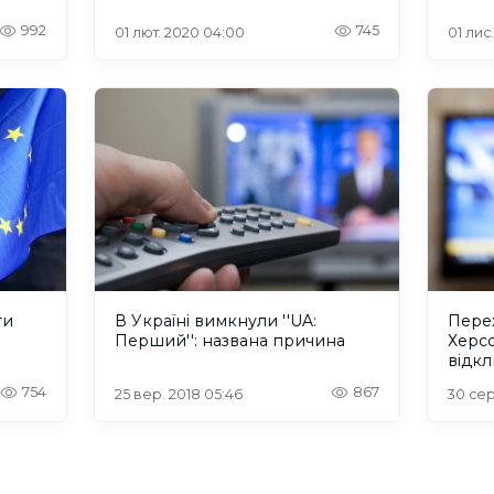
992
745
01 лют. 2020 04:00
01 лис
ти
В Україні вимкнули ''UA:
Перех
Перший'': названа причина
Херс
відк
мовл
754
867
25 вер. 2018 05:46
30 сер