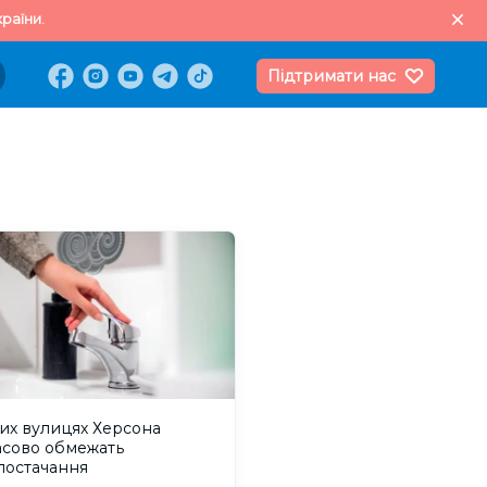
раїни.
Підтримати нас
их вулицях Херсона
асово обмежать
постачання