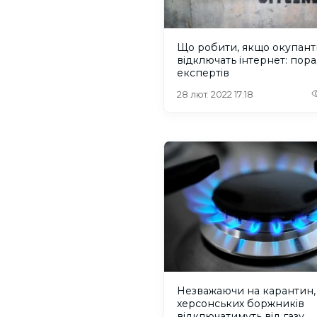
Що робити, якщо окупант
відключать інтернет: пор
експертів
28 лют. 2022 17:18
Незважаючи на карантин,
херсонських боржників
відключатимуть від газу