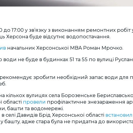
00 до 17:00 у зв’язку з виконанням ремонтних робіт
иць Херсона буде відсутнє водопостачання.
ив
начальник Херсонської МВА Роман Мрочко.
о води не буде в будинках 51 та 55 по вулиці Русла
рекомендує зробити необхідний запас води для п
еб.
 на кількох вулицях села Борозенське Бериславськ
ї області
провели
профілактичне знезараження арт
и, башти та водомережі.
 селі Давидів Брід Херсонської області
встановил
у башту, адже стара була не придатна до використ