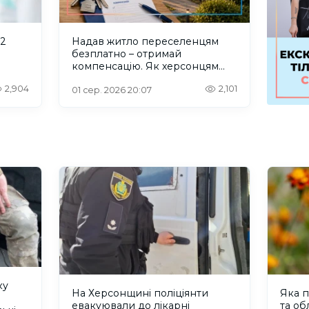
 2
Надав житло переселенцям
безплатно – отримай
компенсацію. Як херсонцям
користуватися програмою
2,904
2,101
“Прихисток”
01 сер. 2026 20:07
ку
На Херсонщині поліціянти
Яка п
евакуювали до лікарні
та об