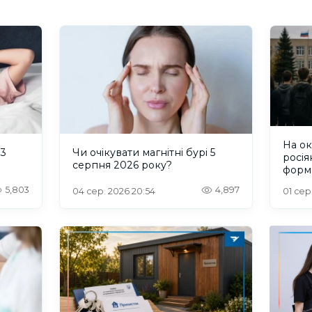
На о
 3
Чи очікувати магнітні бурі 5
росія
серпня 2026 року?
форм
пробл
5,803
4,897
04 сер. 2026 20:54
01 сер
інте