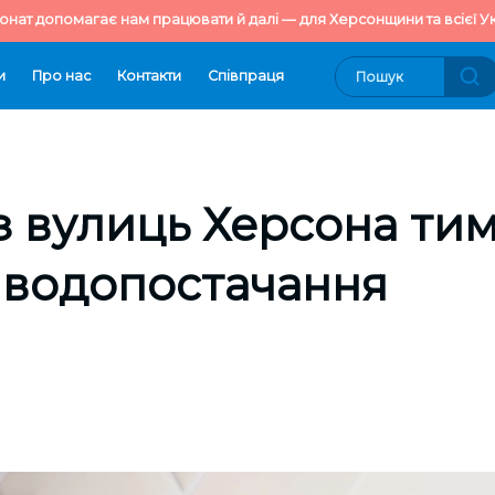
онат допомагає нам працювати й далі — для Херсонщини та всієї Ук
и
Про нас
Контакти
Cпівпраця
із вулиць Херсона ти
 водопостачання