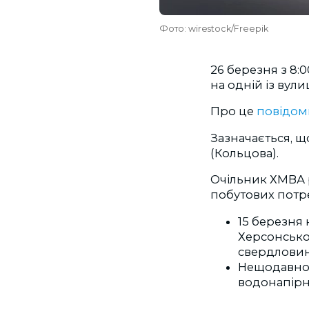
Фото: wirestock/Freepik
26 березня з 8:
на одній із вул
Про це
повідом
Зазначається, щ
(Кольцова).
Очільник ХМВА 
побутових потр
15 березня
Херсонсько
свердловин
Нещодавно в
водонапірн