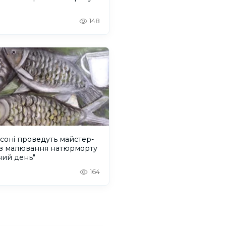
148
соні проведуть майстер-
із малювання натюрморту
ний день"
164