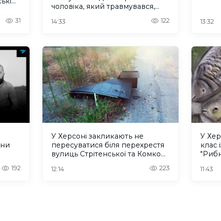
ькі
чоловіка, який травмувався,
рятуючись від дрона. ВІДЕО
31
122
14:33
13:32
У Херсоні закликають не
У Хер
ини
пересуватися біля перехрестя
клас 
вулиць Стрітенської та Комкова
"Риб
через активність БпЛА
192
223
12:14
11:43