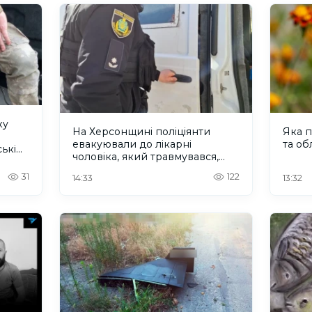
ку
На Херсонщині поліціянти
Яка п
евакуювали до лікарні
та об
ькі
чоловіка, який травмувався,
рятуючись від дрона. ВІДЕО
31
122
14:33
13:32