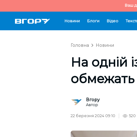
Ваш д
Новини
Блоги
Відео
Текст
Головна
Новини
На одній 
обмежать
Вгору
Автор
22 березня 2024 09:10
520