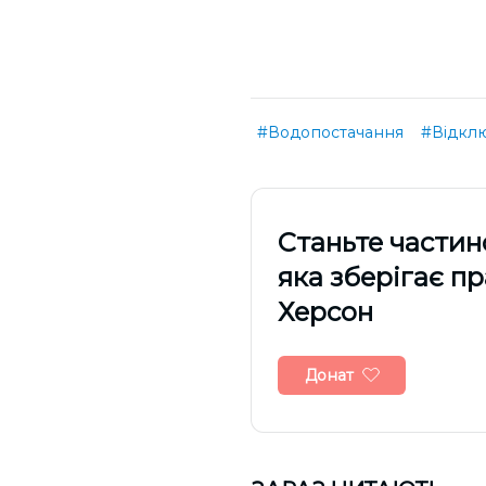
#Водопостачання
#Відкл
Cтаньте частин
яка зберігає п
Херсон
Донат