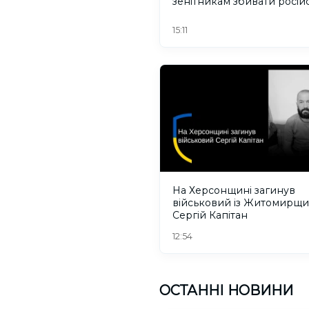
зенітникам збивати російс
безпілотники
15:11
На Херсонщині загинув
військовий із Житомирщ
Сергій Капітан
12:54
ОСТАННІ НОВИНИ