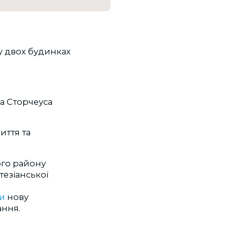
 у двох будинках
на Сторчеуса
иття та
ого району
езіанської
и
нову
ання.