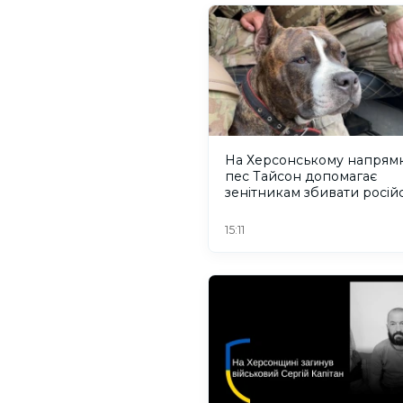
На Херсонському напрям
пес Тайсон допомагає
зенітникам збивати російс
безпілотники
15:11