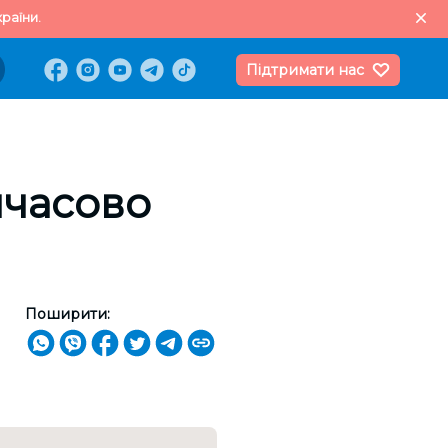
раїни.
Підтримати нас
мчасово
Поширити: