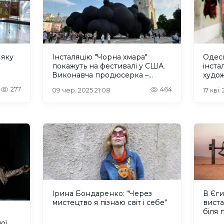
 яку
Інсталяцію "Чорна хмара"
Одес
покажуть на фестивалі у США.
інста
Виконавча продюсерка –
худо
херсонка Марія Мороз
277
464
09 чер. 2025 21:08
17 кві.
Ірина Бондаренко: “Через
В Єг
мистецтво я пізнаю світ і себе”
виста
біля 
ої