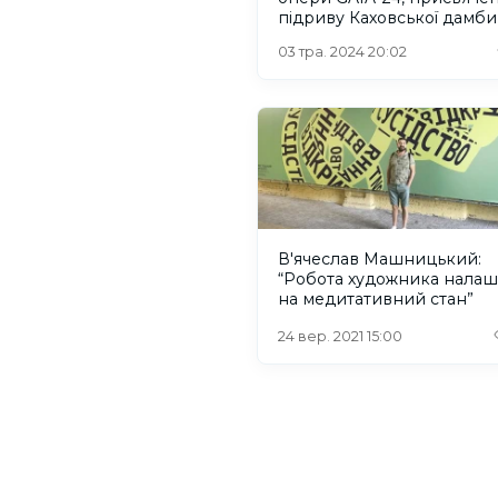
підриву Каховської дамби
03 тра. 2024 20:02
В'ячеслав Машницький:
“Робота художника налаш
на медитативний стан”
24 вер. 2021 15:00