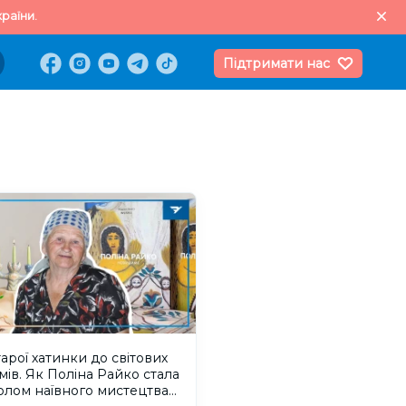
раїни.
Підтримати нас
тарої хатинки до світових
мів. Як Поліна Райко стала
олом наївного мистецтва