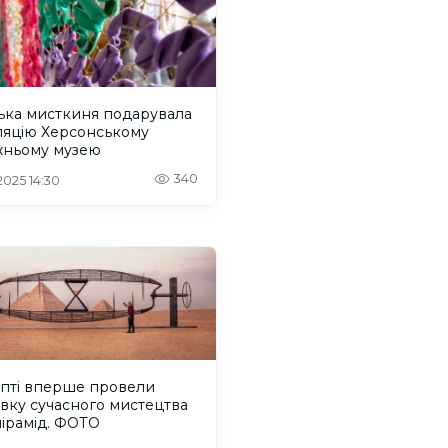
ька мисткиня подарувала
ляцію Херсонському
жньому музею
340
 2025 14:30
ипті вперше провели
вку сучасного мистецтва
пірамід. ФОТО