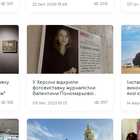
Нової Каховки
Херс
501
206
22 лют. 2026 19:49
07 січ
авку
У Херсоні відкрили
Інста
фотовиставку журналістки
вико
иж"
Валентини Пономарьової
якої 
“Слухати очима”
дев'
163
397
09 лис. 2025 19:01
14 вер