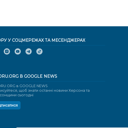
ОРУ У СОЦМЕРЕЖАХ ТА МЕСЕНДЖЕРАХ
ORU.ORG В GOOGLE NEWS
RU.ORG в GOOGLE NEWS
писуйтеся, щоб знати останні новини Херсона та
сонщини сьогодні
дписатися