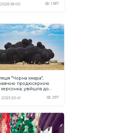
онщини
1,187
. 2026 18:00
ляція "Чорна хмара",
навчою продюсеркою
є херсонка, увійшла до
ятки найбільш вражаючих
297
. 2025 20:41