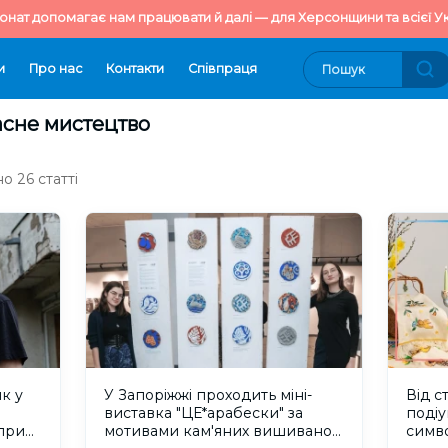
онат допомагає нам працювати й далі — для Херсонщини та всієї Ук
и
Про нас
Контакти
Cпівпраця
асне мистецтво
о 26 статті
як у
У Запоріжжі проходить міні-
Від с
виставка "ЦЕ*арабески" за
подіу
при
мотивами кам'яних вишиванок
симв