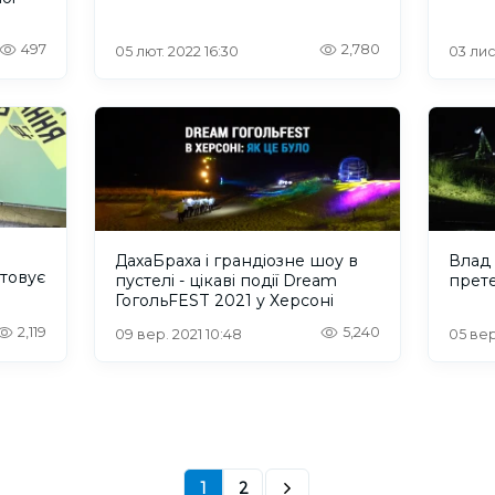
497
2,780
05 лют. 2022 16:30
03 лис
ДахаБраха і грандіозне шоу в
Влад 
товує
пустелі - цікаві події Dream
прет
ГогольFEST 2021 у Херсоні
2,119
5,240
09 вер. 2021 10:48
05 вер
1
2