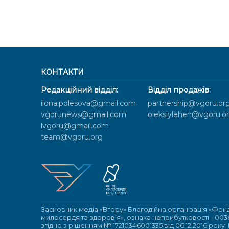
КОНТАКТИ
Редакційний відділ:
Відділ продажів:
ilona.polesova@gmail.com
partnership@vgoru.or
vgorunews@gmail.com
oleksiylehen@vgoru.o
lvgoru@gmail.com
team@vgoru.org
Засновник медіа «Вгору» Благодійна організація «Фон
милосердя та здоров'я», ознака неприбутковості - 003
згідно з рішенням № 17210346001335 від 06.12.2016 року.