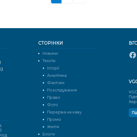
СТОРІНКИ
ВГ
Новини
Тексти
g
rg
Історії
Аналітика
VG
Фактчек
Розслідування
VGO
Під
Право
Хер
Фото
Перерва на каву
Пі
Промо
д
Життя
6
Блоги
 Код