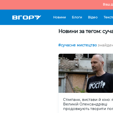
Ваш д
Новини
Блоги
Відео
Текст
Новини за тегом: суч
#сучасне мистецтво
знайден
Стімпанк, вистави й кіно: 
Великій Олександрівці
продовжують творити по