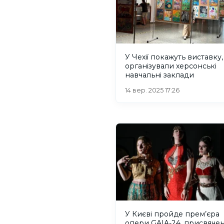
У Чехії покажуть виставку,
організували херсонські
навчальні заклади
14 вер. 2025 17:26
У Києві пройде прем’єра
опери GAIA-24, присвячен